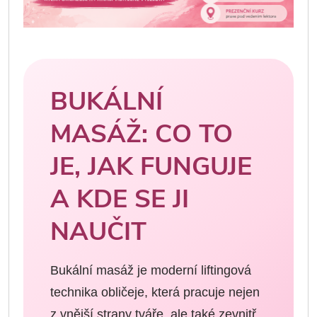
BUKÁLNÍ
MASÁŽ: CO TO
JE, JAK FUNGUJE
A KDE SE JI
NAUČIT
Bukální masáž je moderní liftingová
technika obličeje, která pracuje nejen
z vnější strany tváře, ale také zevnitř