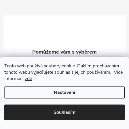
a
t
í
objednavky
@
dr-nek.cz
Tento web používá soubory cookie. Dalším procházením
tohoto webu vyjadřujete souhlas s jejich používáním.. Více
+420 734 246 686
informací
zde
.
+420 734 246 686
Nastavení
Dr.NekBodyWraps
dr.nek_salonph4
Souhlasím
Drnek Body Wraps
@dr.nek7