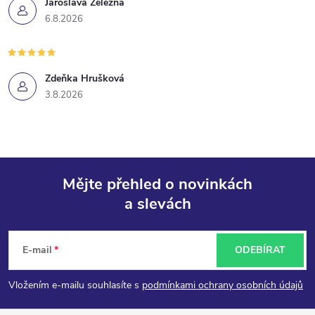
Jaroslava Železná
6.8.2026
Zdeňka Hrušková
3.8.2026
Mějte přehled o novinkách
a slevách
Z
á
E-mail
ODEBÍRAT
p
Vložením e-mailu souhlasíte s
podmínkami ochrany osobních údajů