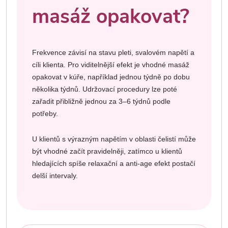
masáž opakovat?
Frekvence závisí na stavu pleti, svalovém napětí a
cíli klienta. Pro viditelnější efekt je vhodné masáž
opakovat v kúře, například jednou týdně po dobu
několika týdnů. Udržovací procedury lze poté
zařadit přibližně jednou za 3–6 týdnů podle
potřeby.
U klientů s výrazným napětím v oblasti čelistí může
být vhodné začít pravidelněji, zatímco u klientů
hledajících spíše relaxační a anti-age efekt postačí
delší intervaly.