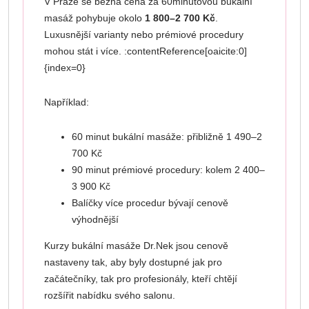
V Praze se běžná cena za 60minutovou bukální
masáž pohybuje okolo
1 800–2 700 Kč
.
Luxusnější varianty nebo prémiové procedury
mohou stát i více. :contentReference[oaicite:0]
{index=0}
Například:
60 minut bukální masáže: přibližně 1 490–2
700 Kč
90 minut prémiové procedury: kolem 2 400–
3 900 Kč
Balíčky více procedur bývají cenově
výhodnější
Kurzy bukální masáže Dr.Nek jsou cenově
nastaveny tak, aby byly dostupné jak pro
začátečníky, tak pro profesionály, kteří chtějí
rozšířit nabídku svého salonu.