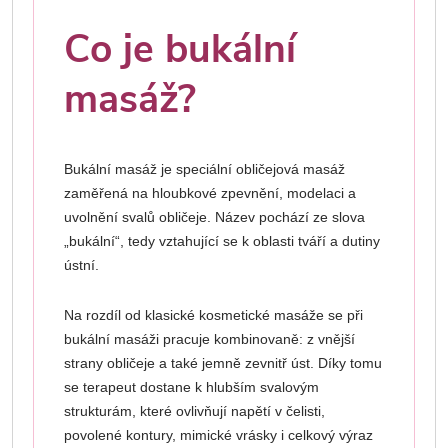
Co je bukální
masáž?
Bukální masáž je speciální obličejová masáž
zaměřená na hloubkové zpevnění, modelaci a
uvolnění svalů obličeje. Název pochází ze slova
„bukální“, tedy vztahující se k oblasti tváří a dutiny
ústní.
Na rozdíl od klasické kosmetické masáže se při
bukální masáži pracuje kombinovaně: z vnější
strany obličeje a také jemně zevnitř úst. Díky tomu
se terapeut dostane k hlubším svalovým
strukturám, které ovlivňují napětí v čelisti,
povolené kontury, mimické vrásky i celkový výraz