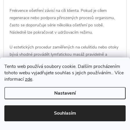
Frekvence ošetření závisí na cíli klienta. Pokud je cílem
regenerace nebo podpora přirozených procesů organismu,
často se doporučuje série několika ošetření po sobě.
Následně lze pokračovat v udržovacím režimu.
U estetických procedur zaměřených na celulitidu nebo otoky
bývá vhodné provádět lymfatickou masáž pravidelně a
kombinovat ji s dostatečným pitným režimem, pohybem a
Tento web používá soubory cookie. Dalším procházením
zdravým životním stylem.
tohoto webu vyjadřujete souhlas s jejich používáním.. Více
informací
zde
.
Proč absolvovat kurz
Nastavení
lymfatické masáže?
Souhlasím
Lymfatická masáž patří mezi stále žádanější služby v