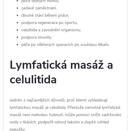
pocit těžkých nohou,
sedavé zaměstnání,
dlouhé stání během práce,
podpora regenerace po sportu,
celulitida a zavodnění organismu,
podpora imunity,
péče po některých operacích po souhlasu lékaře.
Lymfatická masáž a
celulitida
Jedním z nejčastějších důvodů, proč klienti vyhledávají
lymfatickou masáž, je celulitida. Přestože samotná lymfatická
masáž není metodou hubnutí, může pomoci snížit zadržování
vody v tkáních, podpořit odvod tekutin a zlepšit vzhled
pokožky.