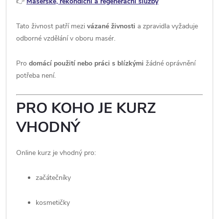
👉
Masérské, rekondiční a regenerační služby
Tato živnost patří mezi
vázané živnosti
a zpravidla vyžaduje
odborné vzdělání v oboru masér.
Pro
domácí použití nebo práci s blízkými
žádné oprávnění
potřeba není.
PRO KOHO JE KURZ
VHODNÝ
Online kurz je vhodný pro:
začátečníky
kosmetičky