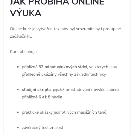
JAK PROBÍHÁ ONLINE
VÝUKA
Online kurz je vytvořen tak, aby byl srozumitelný i pro úplné
začátečníky.
Kurz obsahuje:
přibližně
32 minut výukových videí
, ve kterých jsou
přehledně ukázány všechny základní techniky
studijní skripta
, jejichž prostudování obvykle zabere
přibližně
6 až 8 hodin
praktické ukázky jednotlivých masážních tahů
závěrečný test znalostí