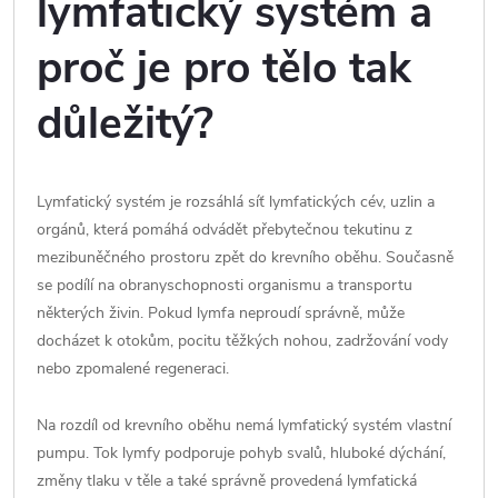
lymfatický systém a
proč je pro tělo tak
důležitý?
Lymfatický systém je rozsáhlá síť lymfatických cév, uzlin a
orgánů, která pomáhá odvádět přebytečnou tekutinu z
mezibuněčného prostoru zpět do krevního oběhu. Současně
se podílí na obranyschopnosti organismu a transportu
některých živin. Pokud lymfa neproudí správně, může
docházet k otokům, pocitu těžkých nohou, zadržování vody
nebo zpomalené regeneraci.
Na rozdíl od krevního oběhu nemá lymfatický systém vlastní
pumpu. Tok lymfy podporuje pohyb svalů, hluboké dýchání,
změny tlaku v těle a také správně provedená lymfatická