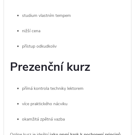
studium vlastním tempem
nižší cena
přístup odkudkoliv
Prezenční kurz
přímá kontrola techniky lektorem
více praktického nácviku
okamžitá zpětná vazba
Online kurz je ideální
jako první krok k pochopení principů