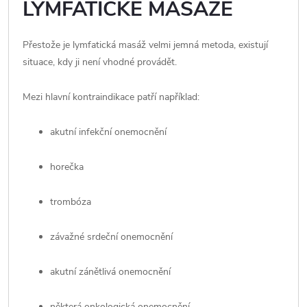
LYMFATICKÉ MASÁŽE
Přestože je lymfatická masáž velmi jemná metoda, existují
situace, kdy ji není vhodné provádět.
Mezi hlavní kontraindikace patří například:
akutní infekční onemocnění
horečka
trombóza
závažné srdeční onemocnění
akutní zánětlivá onemocnění
některá onkologická onemocnění