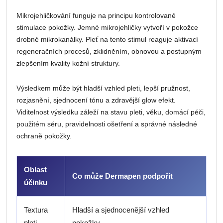
Mikrojehličkování funguje na principu kontrolované
stimulace pokožky. Jemné mikrojehličky vytvoří v pokožce
drobné mikrokanálky. Pleť na tento stimul reaguje aktivací
regeneračních procesů, zklidněním, obnovou a postupným
zlepšením kvality kožní struktury.
Výsledkem může být hladší vzhled pleti, lepší pružnost,
rozjasnění, sjednocení tónu a zdravější glow efekt.
Viditelnost výsledku záleží na stavu pleti, věku, domácí péči,
použitém séru, pravidelnosti ošetření a správné následné
ochraně pokožky.
Oblast
Co může Dermapen podpořit
účinku
Textura
Hladší a sjednocenější vzhled
pleti
pokožky.