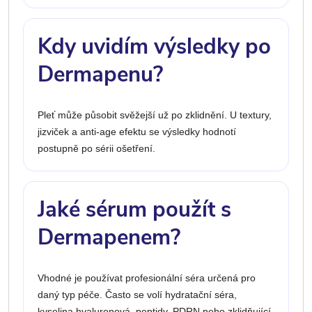
Kdy uvidím výsledky po
Dermapenu?
Pleť může působit svěžejší už po zklidnění. U textury,
jizviček a anti-age efektu se výsledky hodnotí
postupně po sérii ošetření.
Jaké sérum použít s
Dermapenem?
Vhodné je používat profesionální séra určená pro
daný typ péče. Často se volí hydratační séra,
kyselina hyaluronová, peptidy, PDRN nebo zklidňující