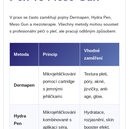
V praxi se často zaměňují pojmy Dermapen, Hydra Pen,
Meso Gun a mezoterapie. Všechny metody mohou souviset
s profesionální péčí o pleť, ale pracují odlišným způsobem.
Vhodné
Metoda
Princip
zaměření
Mikrojehličkování
Textura pleti,
pomocí cartridge
póry, akné,
Dermapen
s jemnými
jizvičky, anti-
jehličkami.
age, glow.
Mikrojehličkování
Hydratace,
Hydra
kombinované s
rozjasnění, skin
Pen
aplikací séra.
booster efekt.