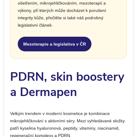
ošetřením, mikrojehličkováním, mezoterapií a
výkony, při kterých může docházet k porušení
integrity kůže, přečtěte si také náš podrobný
legislativní článek.
Mezoterapie a legislativa v ČR
PDRN, skin boostery
a Dermapen
Velkým trendem v moderní kosmetice je kombinace
mikrojehličkování s aktivními séry. Mezi vyhledávané složky
patří kyselina hyaluronová, peptidy, vitaminy, niacinamid,
regenerační komplexy a PDRN.