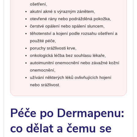
ošetření,
akutní akné s výrazným zánětem,
otevřené rány nebo podrážděná pokožka,
čerstvé opálení nebo spálení sluncem,
těhotenství a kojení podle rozsahu ošetření a
použité péče,
poruchy srážlivosti krve,
onkologická léčba bez souhlasu lékaře,
autoimunitní onemocnění nebo závažné kožní
onemocnění,
užívání některých léků ovlivňujících hojení
nebo srážlivost.
Péče po Dermapenu:
co dělat a čemu se