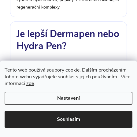
regenerační komplexy.
Je lepší Dermapen nebo
Hydra Pen?
Dermapen je klasické mikrojehličkování. Hydra Pen
Tento web používá soubory cookie. Dalším procházením
kombinuje mikrojehličkování s aplikací séra. Volba
tohoto webu vyjadřujete souhlas s jejich používáním.. Více
závisí na cíli ošetření, stavu pleti a zkušenostech
informací
zde
.
odborníka.
Nastavení
Může se Dermapen po
Souhlasím
botoxu nebo výplních?