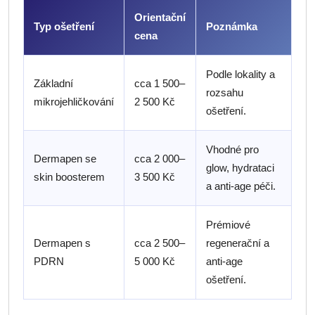
Orientační
Typ ošetření
Poznámka
cena
Podle lokality a
Základní
cca 1 500–
rozsahu
mikrojehličkování
2 500 Kč
ošetření.
Vhodné pro
Dermapen se
cca 2 000–
glow, hydrataci
skin boosterem
3 500 Kč
a anti-age péči.
Prémiové
Dermapen s
cca 2 500–
regenerační a
PDRN
5 000 Kč
anti-age
ošetření.