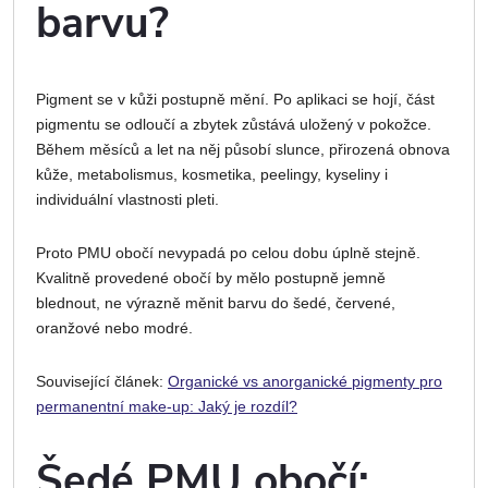
barvu?
Pigment se v kůži postupně mění. Po aplikaci se hojí, část
pigmentu se odloučí a zbytek zůstává uložený v pokožce.
Během měsíců a let na něj působí slunce, přirozená obnova
kůže, metabolismus, kosmetika, peelingy, kyseliny i
individuální vlastnosti pleti.
Proto PMU obočí nevypadá po celou dobu úplně stejně.
Kvalitně provedené obočí by mělo postupně jemně
blednout, ne výrazně měnit barvu do šedé, červené,
oranžové nebo modré.
Související článek:
Organické vs anorganické pigmenty pro
permanentní make-up: Jaký je rozdíl?
Šedé PMU obočí: