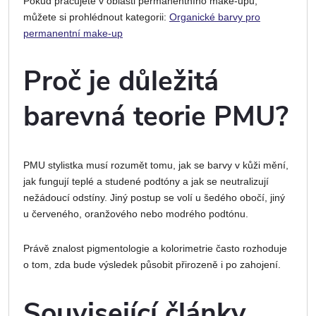
Pokud pracujete v oblasti permanentního make-upu,
můžete si prohlédnout kategorii:
Organické barvy pro
permanentní make-up
Proč je důležitá
barevná teorie PMU?
PMU stylistka musí rozumět tomu, jak se barvy v kůži mění,
jak fungují teplé a studené podtóny a jak se neutralizují
nežádoucí odstíny. Jiný postup se volí u šedého obočí, jiný
u červeného, oranžového nebo modrého podtónu.
Právě znalost pigmentologie a kolorimetrie často rozhoduje
o tom, zda bude výsledek působit přirozeně i po zahojení.
Související články