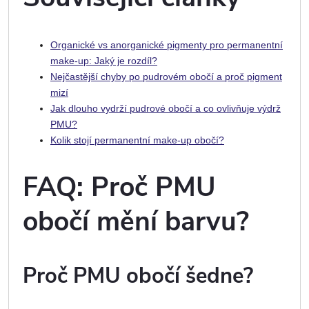
Organické vs anorganické pigmenty pro permanentní
make-up: Jaký je rozdíl?
Nejčastější chyby po pudrovém obočí a proč pigment
mizí
Jak dlouho vydrží pudrové obočí a co ovlivňuje výdrž
PMU?
Kolik stojí permanentní make-up obočí?
FAQ: Proč PMU
obočí mění barvu?
Proč PMU obočí šedne?