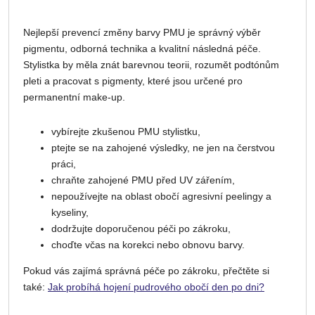
Nejlepší prevencí změny barvy PMU je správný výběr
pigmentu, odborná technika a kvalitní následná péče.
Stylistka by měla znát barevnou teorii, rozumět podtónům
pleti a pracovat s pigmenty, které jsou určené pro
permanentní make-up.
vybírejte zkušenou PMU stylistku,
ptejte se na zahojené výsledky, ne jen na čerstvou
práci,
chraňte zahojené PMU před UV zářením,
nepoužívejte na oblast obočí agresivní peelingy a
kyseliny,
dodržujte doporučenou péči po zákroku,
choďte včas na korekci nebo obnovu barvy.
Pokud vás zajímá správná péče po zákroku, přečtěte si
také:
Jak probíhá hojení pudrového obočí den po dni?