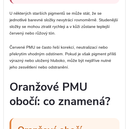
U některých starších pigmentů se může stát, že se
jednotlivé barevné složky nevytrácí rovnoměrně. Studenější
složky se mohou ztratit rychleji a v kůži zůstane teplejší
červený nebo růžový tón.
Červené PMU se často řeší korekcí, neutralizací nebo
překrytím vhodným odstínem. Pokud je však pigment příliš
výrazný nebo uložený hluboko, může být nejdříve nutné
jeho zesvětlení nebo odstranění.
Oranžové PMU
obočí: co znamená?