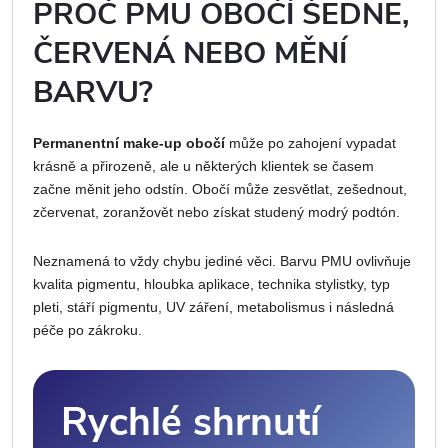
PROČ PMU OBOČÍ ŠEDNE,
ČERVENÁ NEBO MĚNÍ
BARVU?
Permanentní make-up obočí
může po zahojení vypadat
krásně a přirozeně, ale u některých klientek se časem
začne měnit jeho odstín. Obočí může zesvětlat, zešednout,
zčervenat, zoranžovět nebo získat studený modrý podtón.
Neznamená to vždy chybu jediné věci. Barvu PMU ovlivňuje
kvalita pigmentu, hloubka aplikace, technika stylistky, typ
pleti, stáří pigmentu, UV záření, metabolismus i následná
péče po zákroku.
Rychlé shrnutí