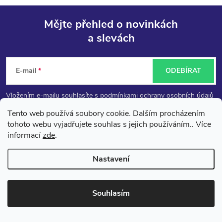
Mějte přehled o novinkách
a slevách
Z
á
E-mail
ODEBÍRAT
p
Vložením e-mailu souhlasíte s
podmínkami ochrany osobních údajů
Tento web používá soubory cookie. Dalším procházením
a
tohoto webu vyjadřujete souhlas s jejich používáním.. Více
informací
zde
.
t
Nastavení
í
Souhlasím