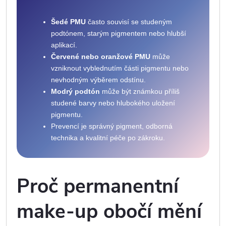
Šedé PMU
často souvisí se studeným
podtónem, starým pigmentem nebo hlubší
aplikací.
Červené nebo oranžové PMU
může
vzniknout vyblednutím části pigmentu nebo
nevhodným výběrem odstínu.
Modrý podtón
může být známkou příliš
studené barvy nebo hlubokého uložení
pigmentu.
Prevencí je správný pigment, odborná
technika a kvalitní péče po zákroku.
Proč permanentní
make-up obočí mění