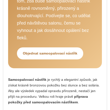
tom, zda bude samoopalovací nástřik
krásně rovnoměrný, přirozený a
dlouhotrvající. Podívejte se, co udělat
před návštěvou salonu, čemu se
vyhnout a jak dosáhnout opálení bez
fleků.
Objednat samoopalovací nástřik
Samoopalovací nástřik
je rychlý a elegantní způsob, jak
získat krásně bronzovou pokožku bez slunce a bez solária.
Aby ale výsledek vypadal opravdu přirozeně, nestačí jen
přijít na proceduru. Velkou roli hraje právě
příprava
pokožky před samoopalovacím nástřikem
.