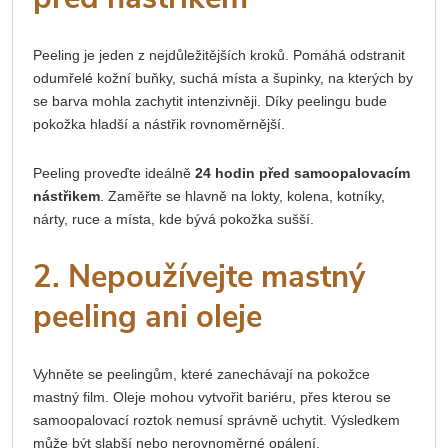
Peeling je jeden z nejdůležitějších kroků. Pomáhá odstranit
odumřelé kožní buňky, suchá místa a šupinky, na kterých by
se barva mohla zachytit intenzivněji. Díky peelingu bude
pokožka hladší a nástřik rovnoměrnější.
Peeling proveďte ideálně
24 hodin před samoopalovacím
nástřikem
. Zaměřte se hlavně na lokty, kolena, kotníky,
nárty, ruce a místa, kde bývá pokožka sušší.
2. Nepoužívejte mastný
peeling ani oleje
Vyhněte se peelingům, které zanechávají na pokožce
mastný film. Oleje mohou vytvořit bariéru, přes kterou se
samoopalovací roztok nemusí správně uchytit. Výsledkem
může být slabší nebo nerovnoměrné opálení.