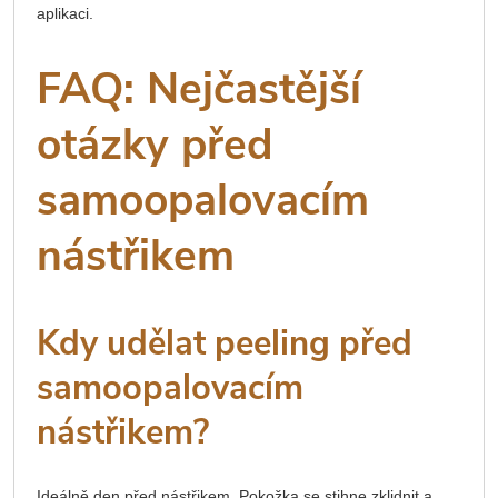
aplikaci.
FAQ: Nejčastější
otázky před
samoopalovacím
nástřikem
Kdy udělat peeling před
samoopalovacím
nástřikem?
Ideálně den před nástřikem. Pokožka se stihne zklidnit a