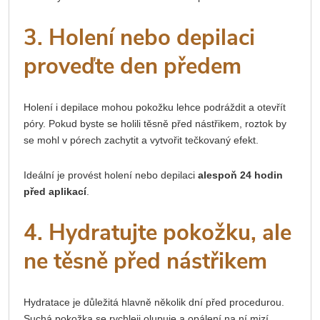
3. Holení nebo depilaci
proveďte den předem
Holení i depilace mohou pokožku lehce podráždit a otevřít
póry. Pokud byste se holili těsně před nástřikem, roztok by
se mohl v pórech zachytit a vytvořit tečkovaný efekt.
Ideální je provést holení nebo depilaci
alespoň 24 hodin
před aplikací
.
4. Hydratujte pokožku, ale
ne těsně před nástřikem
Hydratace je důležitá hlavně několik dní před procedurou.
Suchá pokožka se rychleji olupuje a opálení na ní mizí