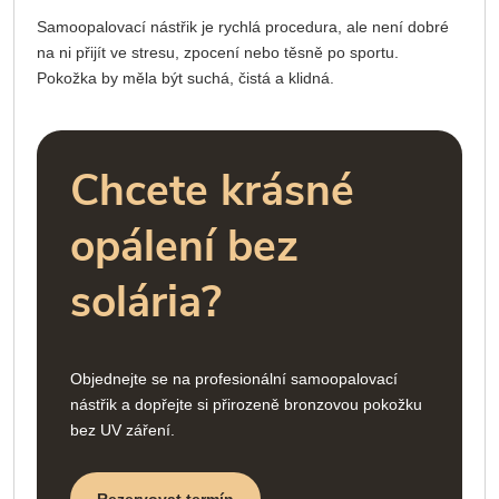
Samoopalovací nástřik je rychlá procedura, ale není dobré
na ni přijít ve stresu, zpocení nebo těsně po sportu.
Pokožka by měla být suchá, čistá a klidná.
Chcete krásné
opálení bez
solária?
Objednejte se na profesionální samoopalovací
nástřik a dopřejte si přirozeně bronzovou pokožku
bez UV záření.