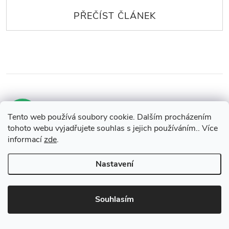
Hodnocení zákazníků
4,8
Tento web používá soubory cookie. Dalším procházením
822 hodnocení
tohoto webu vyjadřujete souhlas s jejich používáním.. Více
Zobrazit recenze
informací
zde
.
Nastavení
Výborný nákup a rychlé dodání
Jaroslava Železná
6.8.2026
Souhlasím