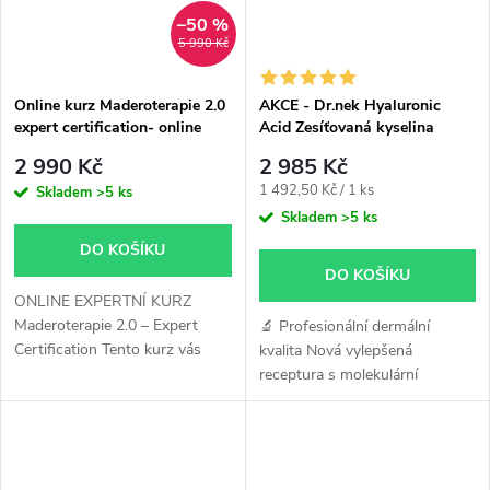
–50 %
5 990 Kč
Online kurz Maderoterapie 2.0
AKCE - Dr.nek Hyaluronic
expert certification- online
Acid Zesíťovaná kyselina
varianta
hyaluronová pro hyaluron pen
2 990 Kč
2 985 Kč
Měrná
1 492,50 Kč / 1 ks
Skladem
>5 ks
cena:
Skladem
>5 ks
DO KOŠÍKU
DO KOŠÍKU
ONLINE EXPERTNÍ KURZ
Maderoterapie 2.0 – Expert
🔬 Profesionální dermální
Certification Tento kurz vás
kvalita Nová vylepšená
odliší od konkurence - byl
receptura s molekulární
vypracovaný ve spolupráci s 4
hmotností min. 2 000 kDa
odborníky v oboru
zajišťuje optimální viskozitu a
maderoterapie....
dlouhotrvající efekt. 💧 35%
zesíťovaná...