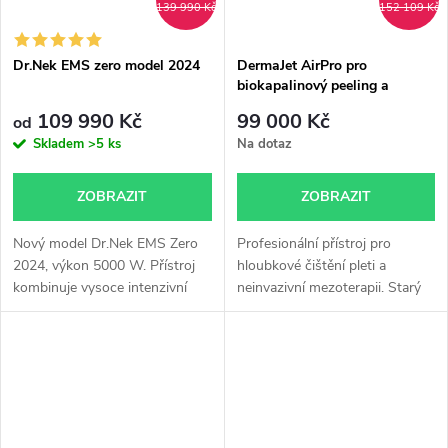
139 990 Kč
152 109 Kč
Dr.Nek EMS zero model 2024
DermaJet AirPro pro
biokapalinový peeling a
neinvazivní mezoterapii
109 990 Kč
99 000 Kč
od
Skladem
>5 ks
Na dotaz
ZOBRAZIT
ZOBRAZIT
Nový model Dr.Nek EMS Zero
Profesionální přístroj pro
2024, výkon 5000 W. Přístroj
hloubkové čištění pleti a
kombinuje vysoce intenzivní
neinvazivní mezoterapii. Starý
elektromagnetický svalový
necelé 2 roky, s certifikací a
trénink, který efektivně buduje
možností zaškolení. Viditelné
svaly a spaluje tuk....
výsledky už po prvním
ošetření....