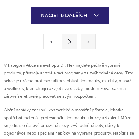
hyaluronovou, kolagen,
hyaluronovou, kolagen,
aminokyseliny a minerály.
aminokyseliny a minerály.
O
Podporuje hydrataci,
Podporuje hydrataci,
NAČÍST 6 DALŠÍCH
regeneraci...
regeneraci...
v
l
S
1
2
t
á
r
d
á
V kategorii
Akce
na e-shopu Dr. Nek najdete pečlivě vybrané
a
n
produkty, přístroje a vzdělávací programy za zvýhodněné ceny. Tato
k
sekce je určena profesionálům v oblasti kosmetiky, estetiky, masáží
c
o
a wellness, kteří chtějí rozvíjet své služby, modernizovat salon a
í
zároveň efektivně pracovat se svým rozpočtem.
v
á
p
Akční nabídky zahrnují kosmetické a masážní přístroje, lehátka,
n
spotřební materiál, profesionální kosmetiku i kurzy a školení. Může
r
í
se jednat o časově omezené slevy, zvýhodněné sety, dárky k
v
objednávce nebo speciální nabídky na vybrané produkty. Nabídka se