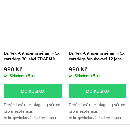
kyselině...
Podporuje hydrataci,
regeneraci...
Dr.Nek Antiageing sérum + 5x
Dr.Nek Antiageing sérum + 5x
cartridge 36 jehel ZDARMA
cartridge šroubovací 12 jehel
ZDARMA
990 Kč
990 Kč
Skladem
>5 ks
Skladem
>5 ks
DO KOŠÍKU
DO KOŠÍKU
Profesionální Antiageing sérum
Profesionální Antiageing sérum
pro mezoterapii,
pro mezoterapii,
mikrojehličkování a Dermapen.
mikrojehličkování a Dermapen.
Obsahuje kyselinu
Obsahuje kyselinu