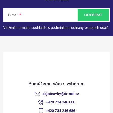
Z
á
E-mail
ODEBÍRAT
p
Vložením e-mailu souhlasíte s
podmínkami ochrany osobních údajů
a
t
í
objednavky
@
dr-nek.cz
+420 734 246 686
+420 734 246 686