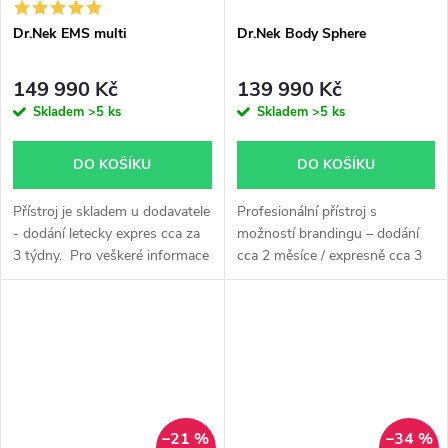
Dr.Nek EMS multi
Dr.Nek Body Sphere
149 990 Kč
139 990 Kč
Skladem
>5 ks
Skladem
>5 ks
DO KOŠÍKU
DO KOŠÍKU
Přístroj je skladem u dodavatele
Profesionální přístroj s
- dodání letecky expres cca za
možností brandingu – dodání
3 týdny. Pro veškeré informace
cca 2 měsíce / expresně cca 3
volejte Monice Chrastilové na
týdny. Informace: +420 604
tel: +420 604 330 073. Přístroj
330 073. ✔ Branding zařízení
je možné...
✔ Expresní dodání ✔...
–21 %
–34 %