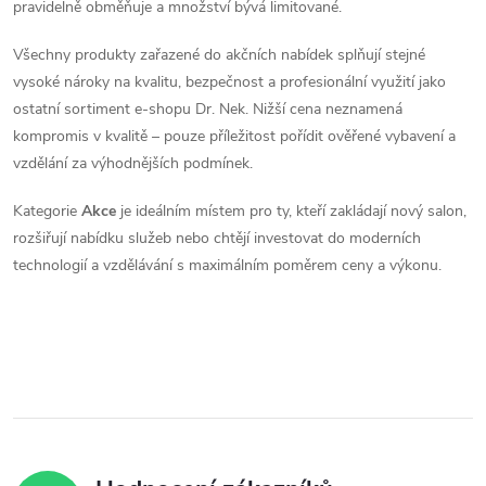
pravidelně obměňuje a množství bývá limitované.
k
Všechny produkty zařazené do akčních nabídek splňují stejné
y
vysoké nároky na kvalitu, bezpečnost a profesionální využití jako
ostatní sortiment e-shopu Dr. Nek. Nižší cena neznamená
v
kompromis v kvalitě – pouze příležitost pořídit ověřené vybavení a
ý
vzdělání za výhodnějších podmínek.
p
Kategorie
Akce
je ideálním místem pro ty, kteří zakládají nový salon,
rozšiřují nabídku služeb nebo chtějí investovat do moderních
i
technologií a vzdělávání s maximálním poměrem ceny a výkonu.
s
u