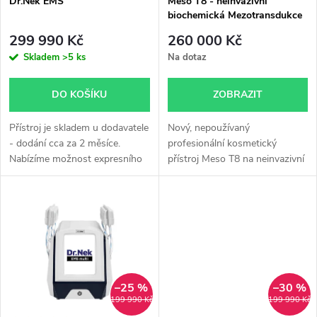
p
Dr.Nek EMS
Meso T8 - neinvazivní
biochemická Mezotransdukce
p
r
299 990 Kč
260 000 Kč
r
Skladem
>5 ks
Na dotaz
o
o
DO KOŠÍKU
ZOBRAZIT
d
d
Přístroj je skladem u dodavatele
Nový, nepoužívaný
u
- dodání cca za 2 měsíce.
profesionální kosmetický
Nabízíme možnost expresního
přístroj Meso T8 na neinvazivní
u
dodání - letecky, kalkulace
biochemickou metodu
k
individuálně dle dohody, dodání
Mezotransdukce. Zakoupený
k
cca 3 týdny. Pro veškeré...
před 2 lety, ale nikdy nepoužitý.
t
V případě zájmu...
t
ů
ů
–25 %
–30 %
199 990 Kč
199 990 Kč