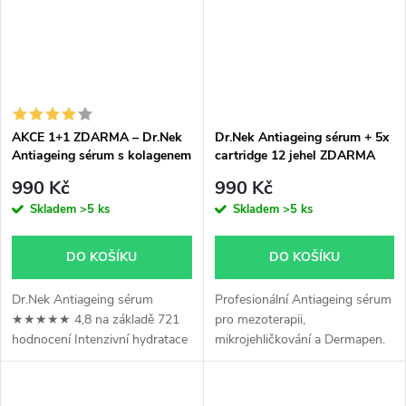
AKCE 1+1 ZDARMA – Dr.Nek
Dr.Nek Antiageing sérum + 5x
Antiageing sérum s kolagenem
cartridge 12 jehel ZDARMA
990 Kč
990 Kč
Skladem
>5 ks
Skladem
>5 ks
DO KOŠÍKU
DO KOŠÍKU
Dr.Nek Antiageing sérum
Profesionální Antiageing sérum
★★★★★ 4,8 na základě 721
pro mezoterapii,
hodnocení Intenzivní hydratace
mikrojehličkování a Dermapen.
a pevnější pleť s viditelným
Obsahuje kyselinu
anti-ageing efektem ✔
hyaluronovou, kolagen,
Hloubková hydratace díky
aminokyseliny a minerály.