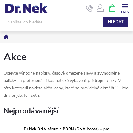
Přejít
NÁKUPNÍ
KOŠÍK
na
obsah
HLEDAT
Domů
Akce
Objevte výhodné nabídky, časově omezené slevy a zvýhodněné
balíčky na profesionální kosmetické vybavení, přístroje i kurzy. V
této kategorii najdete akční ceny, které se pravidelně obměňují – kdo
dřív přijde, ten šetří.
Nejprodávanější
Dr.Nek DNA sérum s PDRN (DNA lososa) – pro