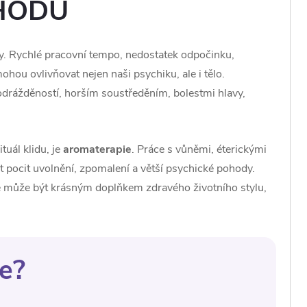
HODU
by. Rychlé pracovní tempo, nedostatek odpočinku,
ohou ovlivňovat nejen naši psychiku, ale i tělo.
drážděností, horším soustředěním, bolestmi hlavy,
tuál klidu, je
aromaterapie
. Práce s vůněmi, éterickými
 pocit uvolnění, zpomalení a větší psychické pohody.
ale může být krásným doplňkem zdravého životního stylu,
e?