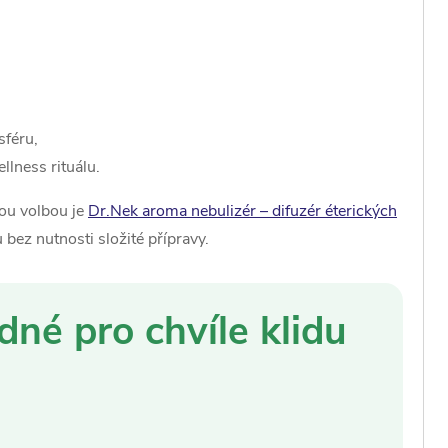
sféru,
lness rituálu.
kou volbou je
Dr.Nek aroma nebulizér – difuzér éterických
bez nutnosti složité přípravy.
dné pro chvíle klidu