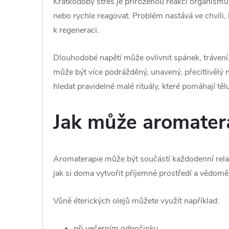
Krátkodobý stres je přirozenou reakcí organismu
nebo rychle reagovat. Problém nastává ve chvíli,
k regeneraci.
Dlouhodobé napětí může ovlivnit spánek, trávení,
může být více podrážděný, unavený, přecitlivělý n
hledat pravidelné malé rituály, které pomáhají tělu
Jak může aromatera
Aromaterapie může být součástí každodenní relax
jak si doma vytvořit příjemné prostředí a vědomě s
Vůně éterických olejů můžete využít například:
při večerním odpočinku,