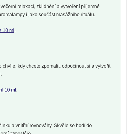
večerní relaxaci, zklidnění a vytvoření příjemné
aromalampy i jako součást masážního rituálu.
e 10 ml
.
chvíle, kdy chcete zpomalit, odpočinout si a vytvořit
.
ní 10 ml
.
inku a vnitřní rovnováhy. Skvěle se hodí do
erní atmosféře.