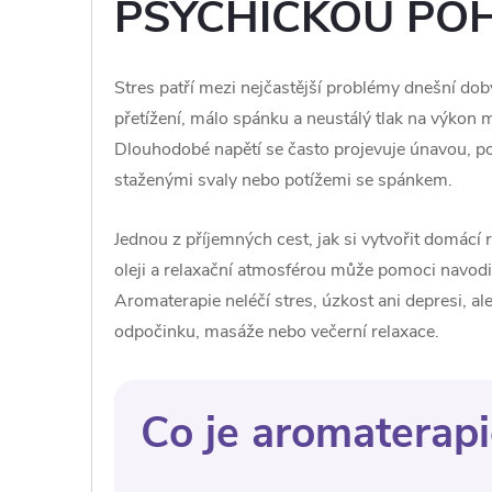
PSYCHICKOU PO
Stres patří mezi nejčastější problémy dnešní do
přetížení, málo spánku a neustálý tlak na výkon m
Dlouhodobé napětí se často projevuje únavou, po
staženými svaly nebo potížemi se spánkem.
Jednou z příjemných cest, jak si vytvořit domácí ri
oleji a relaxační atmosférou může pomoci navodit
Aromaterapie neléčí stres, úzkost ani depresi, 
odpočinku, masáže nebo večerní relaxace.
Co je aromaterapi