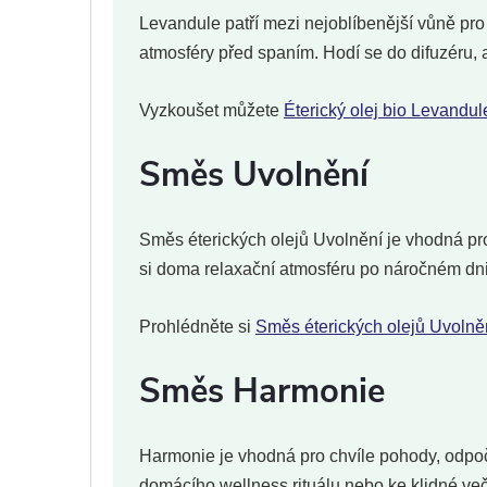
Levandule patří mezi nejoblíbenější vůně pro 
atmosféry před spaním. Hodí se do difuzéru, 
Vyzkoušet můžete
Éterický olej bio Levandul
Směs Uvolnění
Směs éterických olejů Uvolnění je vhodná pro 
si doma relaxační atmosféru po náročném dni
Prohlédněte si
Směs éterických olejů Uvolně
Směs Harmonie
Harmonie je vhodná pro chvíle pohody, odpoč
domácího wellness rituálu nebo ke klidné več