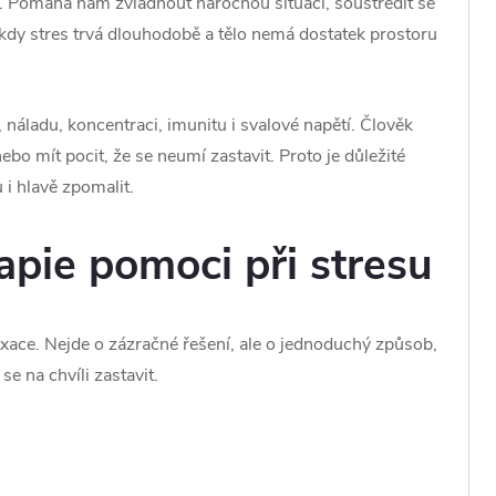
. Pomáhá nám zvládnout náročnou situaci, soustředit se
 kdy stres trvá dlouhodobě a tělo nemá dostatek prostoru
 náladu, koncentraci, imunitu i svalové napětí. Člověk
ebo mít pocit, že se neumí zastavit. Proto je důležité
 i hlavě zpomalit.
pie pomoci při stresu
ace. Nejde o zázračné řešení, ale o jednoduchý způsob,
e na chvíli zastavit.