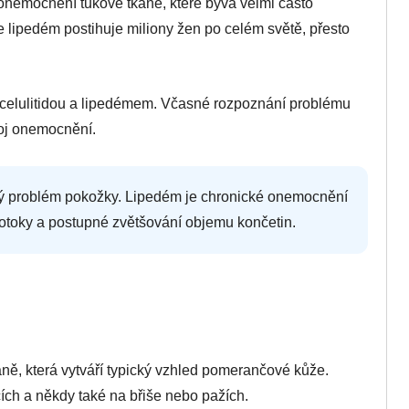
 onemocnění tukové tkáně, které bývá velmi často
 lipedém postihuje miliony žen po celém světě, přesto
u celulitidou a lipedémem. Včasné rozpoznání problému
voj onemocnění.
ký problém pokožky. Lipedém je chronické onemocnění
 otoky a postupné zvětšování objemu končetin.
áně, která vytváří typický vzhled pomerančové kůže.
ích a někdy také na břiše nebo pažích.