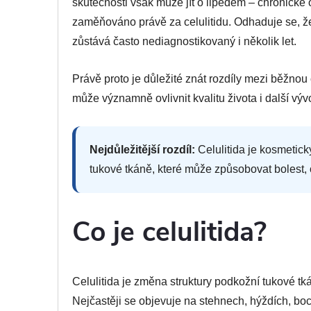
skutečnosti však může jít o lipedém – chronické
zaměňováno právě za celulitidu. Odhaduje se, že
zůstává často nediagnostikovaný i několik let.
Právě proto je důležité znát rozdíly mezi běžno
může významně ovlivnit kvalitu života i další vý
Nejdůležitější rozdíl:
Celulitida je kosmetic
tukové tkáně, které může způsobovat bolest,
Co je celulitida?
Celulitida je změna struktury podkožní tukové tk
Nejčastěji se objevuje na stehnech, hýždích, boc