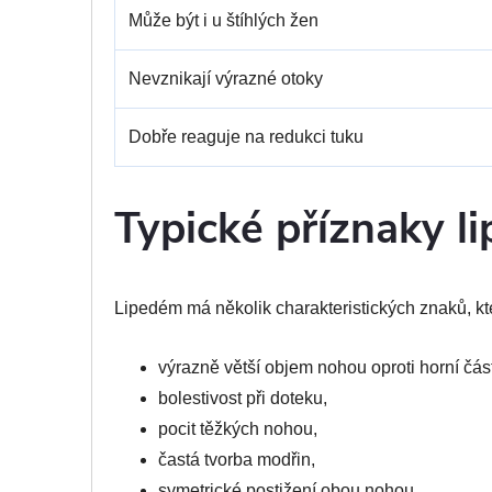
Může být i u štíhlých žen
Nevznikají výrazné otoky
Dobře reaguje na redukci tuku
Typické příznaky l
Lipedém má několik charakteristických znaků, kter
výrazně větší objem nohou oproti horní části
bolestivost při doteku,
pocit těžkých nohou,
častá tvorba modřin,
symetrické postižení obou nohou,