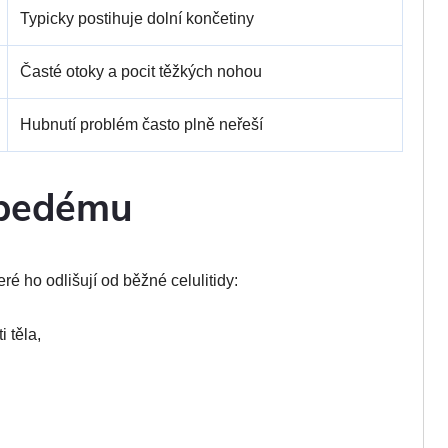
Typicky postihuje dolní končetiny
Časté otoky a pocit těžkých nohou
Hubnutí problém často plně neřeší
ipedému
é ho odlišují od běžné celulitidy:
 těla,