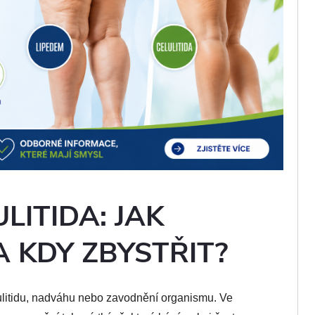
LITIDA: JAK
A KDY ZBYSTŘIT?
lulitidu, nadváhu nebo zavodnění organismu. Ve