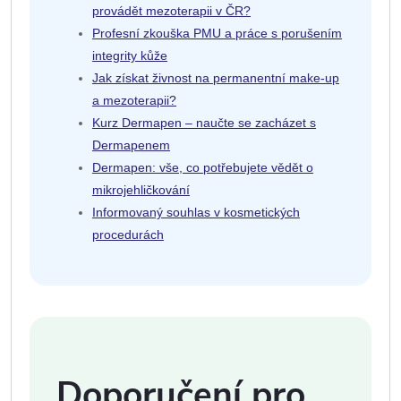
provádět mezoterapii v ČR?
Profesní zkouška PMU a práce s porušením
integrity kůže
Jak získat živnost na permanentní make-up
a mezoterapii?
Kurz Dermapen – naučte se zacházet s
Dermapenem
Dermapen: vše, co potřebujete vědět o
mikrojehličkování
Informovaný souhlas v kosmetických
procedurách
Doporučení pro