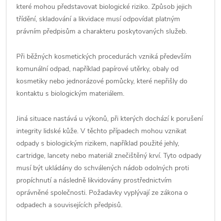
které mohou představovat biologické riziko. Způsob jejich
třídění, skladování a likvidace musí odpovídat platným
právním předpisům a charakteru poskytovaných služeb.
Při běžných kosmetických procedurách vzniká především
komunální odpad, například papírové utěrky, obaly od
kosmetiky nebo jednorázové pomůcky, které nepřišly do
kontaktu s biologickým materiálem.
Jiná situace nastává u výkonů, při kterých dochází k porušení
integrity lidské kůže. V těchto případech mohou vznikat
odpady s biologickým rizikem, například použité jehly,
cartridge, lancety nebo materiál znečištěný krví. Tyto odpady
musí být ukládány do schválených nádob odolných proti
propíchnutí a následně likvidovány prostřednictvím
oprávněné společnosti. Požadavky vyplývají ze zákona o
odpadech a souvisejících předpisů.