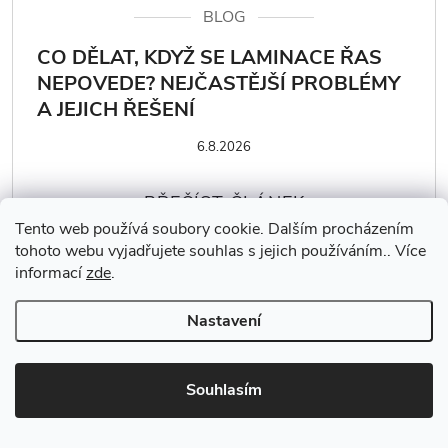
BLOG
CO DĚLAT, KDYŽ SE LAMINACE ŘAS
NEPOVEDE? NEJČASTĚJŠÍ PROBLÉMY
A JEJICH ŘEŠENÍ
6.8.2026
Tento web používá soubory cookie. Dalším procházením
tohoto webu vyjadřujete souhlas s jejich používáním.. Více
informací
zde
.
BLOG
Nastavení
JAK DLOUHO TRVÁ LAMINACE ŘAS?
PRŮBĚH PROCEDURY KROK ZA
KROKEM
Souhlasím
5.8.2026