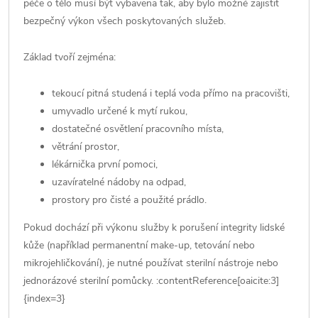
péče o tělo musí být vybavena tak, aby bylo možné zajistit
bezpečný výkon všech poskytovaných služeb.
Základ tvoří zejména:
tekoucí pitná studená i teplá voda přímo na pracovišti,
umyvadlo určené k mytí rukou,
dostatečné osvětlení pracovního místa,
větrání prostor,
lékárnička první pomoci,
uzavíratelné nádoby na odpad,
prostory pro čisté a použité prádlo.
Pokud dochází při výkonu služby k porušení integrity lidské
kůže (například permanentní make-up, tetování nebo
mikrojehličkování), je nutné používat sterilní nástroje nebo
jednorázové sterilní pomůcky. :contentReference[oaicite:3]
{index=3}