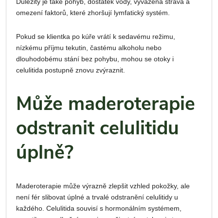
Důležitý je také pohyb, dostatek vody, vyvážená strava a
omezení faktorů, které zhoršují lymfatický systém.
Pokud se klientka po kúře vrátí k sedavému režimu,
nízkému příjmu tekutin, častému alkoholu nebo
dlouhodobému stání bez pohybu, mohou se otoky i
celulitida postupně znovu zvýraznit.
Může maderoterapie
odstranit celulitidu
úplně?
Maderoterapie může výrazně zlepšit vzhled pokožky, ale
není fér slibovat úplné a trvalé odstranění celulitidy u
každého. Celulitida souvisí s hormonálním systémem,