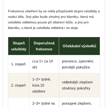
Frekvence ošetření by se měla přizpůsobit stupni celulitidy a
reakci těla. Jiný plán bude vhodný pro klientku, která má
celulitidu viditelnou pouze při stlačení kůže, a jiný pro
klientku, u které je celulitida viditelná i ve stoje.
Stupeň
Doporučená
Očekávání výsledků
celulitidy
frekvence
cca 1× za 14
prevence, zpevnění,
1. stupeň
dní
jemnější pokožka
1–2× týdně,
viditelnější zlepšení
2. stupeň
kúra 10
struktury pokožky
ošetření
2–3× týdně na
postupné zlepšení,