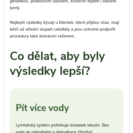
genetikou, podkožním vazivem, životním stylem i stavem
lymfy.
Nejlepší výsledky bývají u klientek, které přijdou včas, mají
lehčí až střední stupeň celulitidy a jsou ochotné podpořit
procedury také domácím režimem.
Co dělat, aby byly
výsledky lepší?
Pít více vody
Lymfatický systém potřebuje dostatek tekutin. Bez
vody se odvodnění a detoxikace zhoršují.