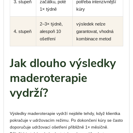
3. stupeň
začátku, poté
potřeba intenzivnější
1× týdně
kúry
2–3× týdně,
výsledek nelze
4. stupeň
alespoň 10
garantovat, vhodná
ošetření
kombinace metod
Jak dlouho výsledky
maderoterapie
vydrží?
Výsledky maderoterapie vydrží nejdéle tehdy, když klientka
pokračuje v udržovacím režimu. Po dokončení kúry se často
doporučuje udržovací ošetření přibližně 1× měsíčně.