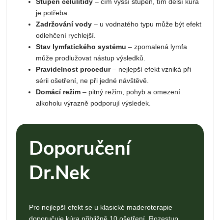
Stupeň celulitidy
– čím vyšší stupeň, tím delší kúra
je potřeba.
Zadržování vody
– u vodnatého typu může být efekt
odlehčení rychlejší.
Stav lymfatického systému
– zpomalená lymfa
může prodlužovat nástup výsledků.
Pravidelnost procedur
– nejlepší efekt vzniká při
sérii ošetření, ne při jedné návštěvě.
Domácí režim
– pitný režim, pohyb a omezení
alkoholu výrazně podporují výsledek.
Doporučení
Dr.Nek
Pro nejlepší efekt se u klasické maderoterapie
doporučuje kúra přibližně 10 ošetření. Rozestup