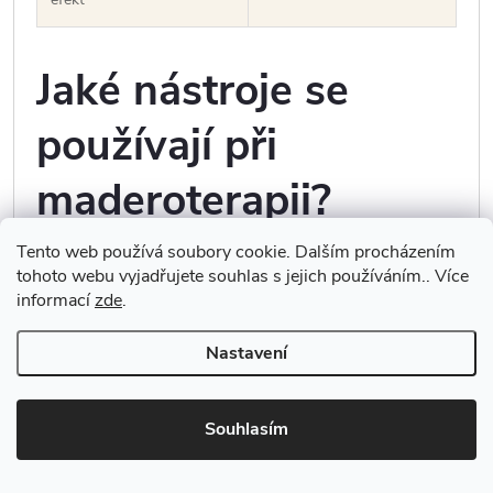
Jaké nástroje se
používají při
maderoterapii?
Tento web používá soubory cookie. Dalším procházením
tohoto webu vyjadřujete souhlas s jejich používáním.. Více
Při profesionální maderoterapii se používají různé typy
informací
zde
.
anatomicky tvarovaných dřevěných nástrojů.
Nastavení
hladký váleček
– zahřátí tkání a jemnější práce,
kostkový váleček
– intenzivnější stimulace podkoží,
zubatý váleček
– práce s celulitidou a fasciemi,
Souhlasím
modelovací špachtle
– tvarování menších oblastí,
švédský pohárek
– práce s podkožím a lymfou,