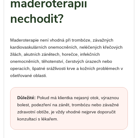
maderoterapii
nechodit?
Maderoterapie není vhodná při trombóze, závažných
kardiovaskulárních onemocněních, neléčených křečových
žilách, akutních zánětech, horečce, infekčních
onemocněních, těhotenství, čerstvých úrazech nebo
operacích, špatné srážlivosti krve a kožních problémech v
ošetřované oblasti.
Důležité:
Pokud má klientka nejasný otok, výraznou
bolest, podezření na zánět, trombózu nebo závažné
zdravotní obtíže, je vždy vhodné nejprve doporučit
konzultaci s lékařem.