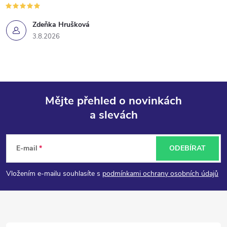
Zdeňka Hrušková
3.8.2026
Mějte přehled o novinkách
a slevách
Z
á
E-mail
ODEBÍRAT
p
Vložením e-mailu souhlasíte s
podmínkami ochrany osobních údajů
a
t