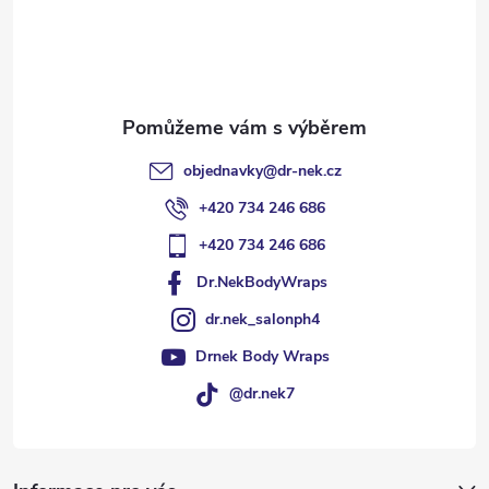
í
objednavky
@
dr-nek.cz
+420 734 246 686
+420 734 246 686
Dr.NekBodyWraps
dr.nek_salonph4
Drnek Body Wraps
@dr.nek7