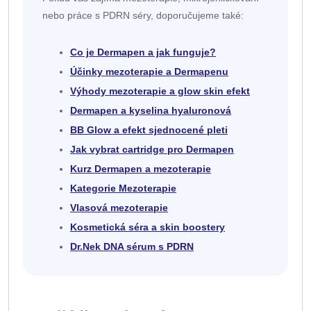
nebo práce s PDRN séry, doporučujeme také:
Co je Dermapen a jak funguje?
Účinky mezoterapie a Dermapenu
Výhody mezoterapie a glow skin efekt
Dermapen a kyselina hyaluronová
BB Glow a efekt sjednocené pleti
Jak vybrat cartridge pro Dermapen
Kurz Dermapen a mezoterapie
Kategorie Mezoterapie
Vlasová mezoterapie
Kosmetická séra a skin boostery
Dr.Nek DNA sérum s PDRN