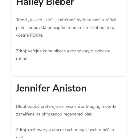
Hailey Bieber
Trend „glazed skin“ – extrémně hydratované a zářivé
pleti – odpovídá principům moderních skinboosterů,
včetně PDRN.
Zdroj: veřejná komunikace a rozhovory o skincare
rutině.
Jennifer Aniston
Dlouhodobě preferuje neinvazivní anti-aging metody
zaměřené na přirozenou regeneraci pleti.
Zdroj: rozhovory v amerických magazínech o péči o
pleť.