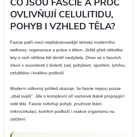
CO JSOU FASCIE A PROČ
OVLIVŇUJÍ CELULITIDU,
POHYB I VZHLED TĚLA?
Fascie patří mezi nejdiskutovanější témata moderního
wellness, regenerace a práce s tělem. Ještě před několika
lety o nich většina lidí téměř neslyšela. Dnes se o fasciích
mluví v souvislosti s bolestí zad, pohybem, sportem, lymfou,
celulitidou i kvalitou podkoží.
Moderní odborný pohled ukazuje, že fascie nejsou pouze
„obal svalů“. Jde o komplexní síť vazivové tkáně propojující
celé tělo. Fascie ovlivňují pohyb, pružnost tkání,
mikrocirkulaci, komfort podkoží i reakce organismu na
zatížení.