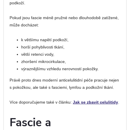
podkoží.
Pokud jsou fascie méně pružné nebo dlouhodobě zatížené,
může docházet:
k většímu napětí podkoží,
horší pohyblivosti tkání,
větší retenci vody,
zhoršení mikrocirkulace,
výraznějšímu vzhledu nerovností pokožky.
Právě proto dnes moderní anticelulitidní péče pracuje nejen
s pokožkou, ale také s fasciemi, lymfou a podkožní tkání.
Více doporučujeme také v článku:
Jak se zbavit celulitidy
.
Fascie a