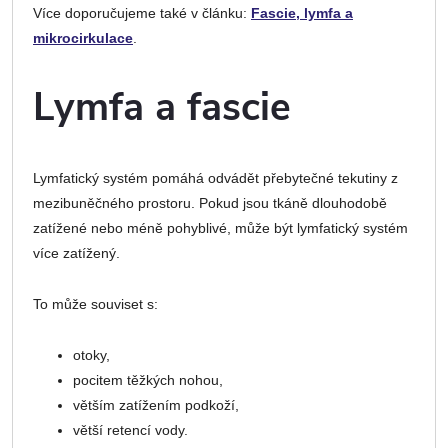
Více doporučujeme také v článku:
Fascie, lymfa a
mikrocirkulace
.
Lymfa a fascie
Lymfatický systém pomáhá odvádět přebytečné tekutiny z
mezibuněčného prostoru. Pokud jsou tkáně dlouhodobě
zatížené nebo méně pohyblivé, může být lymfatický systém
více zatížený.
To může souviset s:
otoky,
pocitem těžkých nohou,
větším zatížením podkoží,
větší retencí vody.