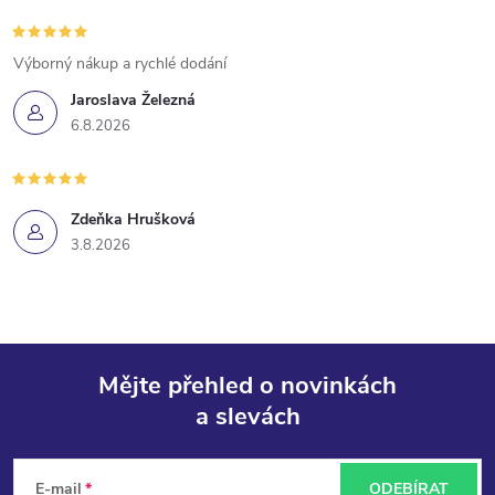
Výborný nákup a rychlé dodání
Jaroslava Železná
6.8.2026
Zdeňka Hrušková
3.8.2026
Mějte přehled o novinkách
a slevách
Z
á
E-mail
ODEBÍRAT