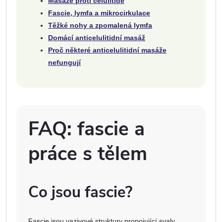
Masáže proti celulitidě
Fascie, lymfa a mikrocirkulace
Těžké nohy a zpomalená lymfa
Domácí anticelulitidní masáž
Proč některé anticelulitidní masáže
nefungují
FAQ: fascie a
práce s tělem
Co jsou fascie?
Fascie jsou vazivové struktury propojující svaly,