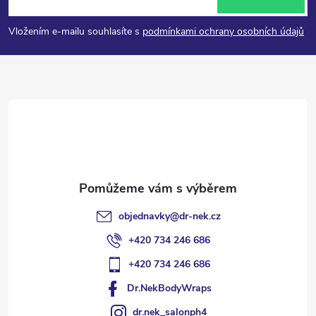
p
Vložením e-mailu souhlasíte s
podmínkami ochrany osobních údajů
a
t
í
objednavky
@
dr-nek.cz
+420 734 246 686
+420 734 246 686
Dr.NekBodyWraps
dr.nek_salonph4