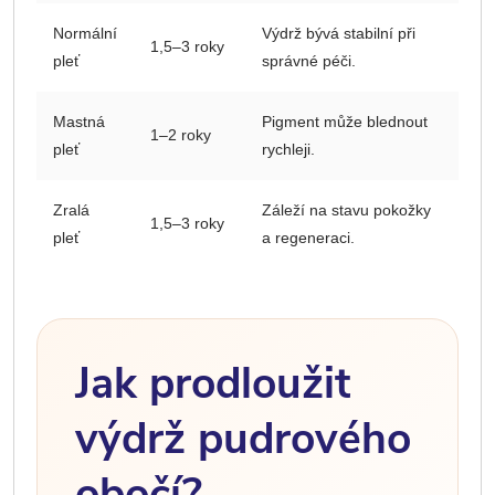
Normální
Výdrž bývá stabilní při
1,5–3 roky
pleť
správné péči.
Mastná
Pigment může blednout
1–2 roky
pleť
rychleji.
Zralá
Záleží na stavu pokožky
1,5–3 roky
pleť
a regeneraci.
Jak prodloužit
výdrž pudrového
obočí?