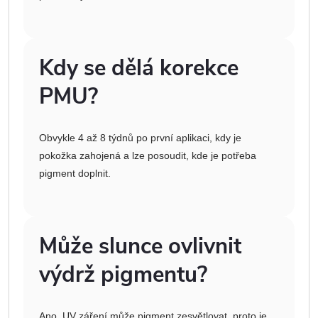
Kdy se dělá korekce
PMU?
Obvykle 4 až 8 týdnů po první aplikaci, kdy je
pokožka zahojená a lze posoudit, kde je potřeba
pigment doplnit.
Může slunce ovlivnit
výdrž pigmentu?
Ano. UV záření může pigment zesvětlovat, proto je