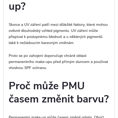
up?
Slunce a UV záření patří mezi důležité faktory, které mohou
ovlivnit dlouhodobý vzhled pigmentu. UV záření může
přispívat k postupnému blednutí a u některých pigmentů
také k nežádoucím barevným změnám.
Proto se po zahojení doporučuje chránit oblast
permanentního make-upu před přímým sluncem a používat
vhodnou SPF ochranu.
Proč může PMU
časem změnit barvu?
Permanentní make-up může časem změnit odstín. Obočí