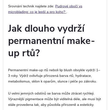
Srovnání technik najdete zde:
Pudrové obočí vs
microblading: co je lepší a pro koho?
.
Jak dlouho vydrží
permanentní make-
up rtů?
Permanentní make-up rtů neboli lip blush obvykle vydrží 1–
3 roky. Výdrž ovlivňuje přirozená barva rtů, hydratace,
metabolismus, sklon k oparům, slunce i péče po zákroku.
U velmi jemných odstínů se barva může ztrácet rychleji.
Výraznější pigmentace může být viditelná déle, ale musí být
stále provedena tak, aby působila přirozeně a esteticky.