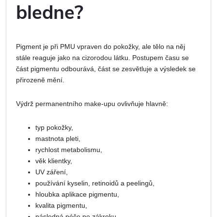
bledne?
Pigment je při PMU vpraven do pokožky, ale tělo na něj
stále reaguje jako na cizorodou látku. Postupem času se
část pigmentu odbourává, část se zesvětluje a výsledek se
přirozeně mění.
Výdrž permanentního make-upu ovlivňuje hlavně:
typ pokožky,
mastnota pleti,
rychlost metabolismu,
věk klientky,
UV záření,
používání kyselin, retinoidů a peelingů,
hloubka aplikace pigmentu,
kvalita pigmentu,
následná péče po zákroku.