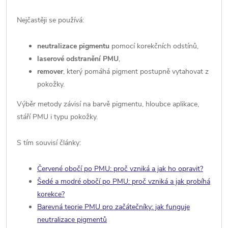
Nejčastěji se používá:
neutralizace pigmentu
pomocí korekčních odstínů,
laserové odstranění PMU
,
remover
, který pomáhá pigment postupně vytahovat z
pokožky.
Výběr metody závisí na barvě pigmentu, hloubce aplikace,
stáří PMU i typu pokožky.
S tím souvisí články:
Červené obočí po PMU: proč vzniká a jak ho opravit?
Šedé a modré obočí po PMU: proč vzniká a jak probíhá
korekce?
Barevná teorie PMU pro začátečníky: jak funguje
neutralizace pigmentů