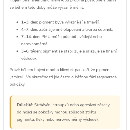
Hojení permanentního make-upu probíhá postupně a barva
se během této doby může výrazně měnit.
1.–3. den:
pigment bývá výraznější a tmavší.
4.–7. den:
začíná jemné olupování a tvorba šupinek.
7.–14. den:
PMU může působit světlejší nebo
nerovnoměrné.
3.–6. týden:
pigment se stabilizuje a ukazuje se finální
výsledek.
Právě během hojení mnoho klientek panikaří, že pigment
„zmizel“. Ve skutečnosti jde často o běžnou fázi regenerace
pokožky.
Důležité:
Strhávání stroupků nebo agresivní zásahy
do hojící se pokožky mohou způsobit ztrátu
pigmentu, fleky nebo nerovnoměrný výsledek.