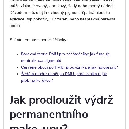
může získat červený, oranžový, šedý nebo modrý nádech.
Důvodem může být nevhodný pigment, špatná hloubka
aplikace, typ pokožky, UV záření nebo nesprávná barevná
teorie.
S tímto tématem souvisí články:
Barevná teorie PMU pro začátečníky: jak funguje
neutralizace pigmentů
Červené obočí po PMU: proč vzniká a jak ho opravit?
Šedé a modré obočí po PMU: proč vzniká a jak
probíhá korekce?
Jak prodloužit výdrž
permanentního
make-upu?