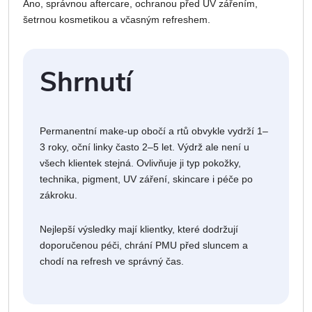
Ano, správnou aftercare, ochranou před UV zářením,
šetrnou kosmetikou a včasným refreshem.
Shrnutí
Permanentní make-up obočí a rtů obvykle vydrží 1–
3 roky, oční linky často 2–5 let. Výdrž ale není u
všech klientek stejná. Ovlivňuje ji typ pokožky,
technika, pigment, UV záření, skincare i péče po
zákroku.
Nejlepší výsledky mají klientky, které dodržují
doporučenou péči, chrání PMU před sluncem a
chodí na refresh ve správný čas.