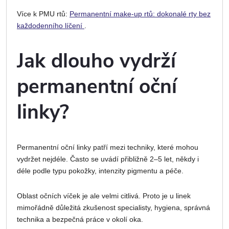
Více k PMU rtů:
Permanentní make-up rtů: dokonalé rty bez
každodenního líčení
.
Jak dlouho vydrží
permanentní oční
linky?
Permanentní oční linky patří mezi techniky, které mohou
vydržet nejdéle. Často se uvádí přibližně 2–5 let, někdy i
déle podle typu pokožky, intenzity pigmentu a péče.
Oblast očních víček je ale velmi citlivá. Proto je u linek
mimořádně důležitá zkušenost specialisty, hygiena, správná
technika a bezpečná práce v okolí oka.