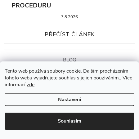
PROCEDURU
3.8.2026
BLOG
Tento web používá soubory cookie. Dalším procházením
PÉČE PO LAMINACI ŘAS: CO DĚLAT A
tohoto webu vyjadřujete souhlas s jejich používáním.. Více
ČEMU SE VYHNOUT?
informací
zde
.
2.8.2026
Nastavení
Souhlasím
BLOG