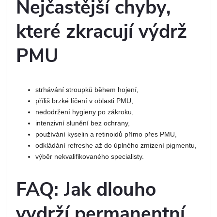
Nejčastější chyby,
které zkracují výdrž
PMU
strhávání stroupků během hojení,
příliš brzké líčení v oblasti PMU,
nedodržení hygieny po zákroku,
intenzivní slunění bez ochrany,
používání kyselin a retinoidů přímo přes PMU,
odkládání refreshe až do úplného zmizení pigmentu,
výběr nekvalifikovaného specialisty.
FAQ: Jak dlouho
vydrží permanentní