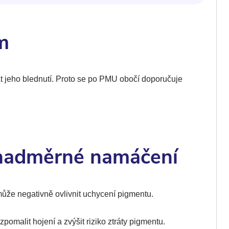
m
t jeho blednutí. Proto se po PMU obočí doporučuje
 nadměrné namáčení
že negativně ovlivnit uchycení pigmentu.
malit hojení a zvýšit riziko ztráty pigmentu.