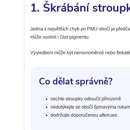
1. Škrábání stroup
Jedna z největších chyb po PMU obočí je předč
může uvolnit i část pigmentu.
Výsledkem může být nerovnoměrné nebo flekaté 
Co dělat správně?
nechte stroupky odloučit přirozeně
nedotýkejte se obočí špinavýma ruka
dodržujte doporučenou aftercare