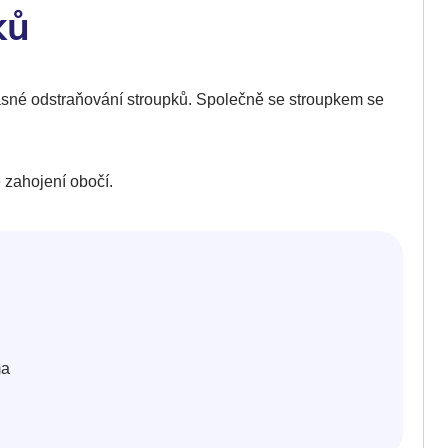
ků
asné odstraňování stroupků. Společně se stroupkem se
zahojení obočí.
ma