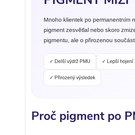
Mnoho klientek po permanentním ma
pigment zesvětlal nebo skoro zmize
pigmentu, ale o přirozenou součás
✓ Delší výdrž PMU
✓ Lepší hojení
✓ Přirozený výsledek
Proč pigment po P