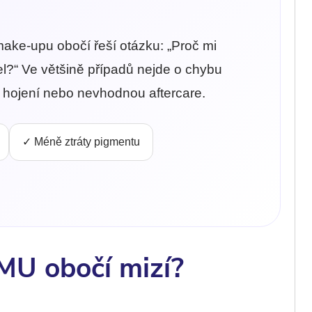
ke-upu obočí řeší otázku: „Proč mi
l?“ Ve většině případů nejde o chybu
t hojení nebo nevhodnou aftercare.
✓ Méně ztráty pigmentu
MU obočí mizí?