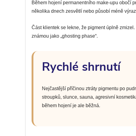
Během hojení permanentního make-upu obočí pro
několika dnech zesvětlí nebo působí méně výraz
Část klientek se lekne, že pigment úplně zmizel.
známou jako „ghosting phase“.
Rychlé shrnutí
Nejčastější příčinou ztráty pigmentu po pu
stroupků, slunce, sauna, agresivní kosmetik
během hojení je ale běžná.