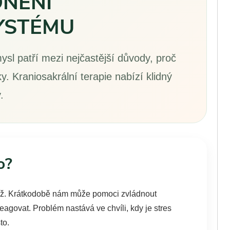
DNĚNÍ
YSTÉMU
ysl patří mezi nejčastější důvody, proč
ky. Kraniosakrální terapie nabízí klidný
.
o?
těž. Krátkodobě nám může pomoci zvládnout
reagovat. Problém nastává ve chvíli, kdy je stres
to.