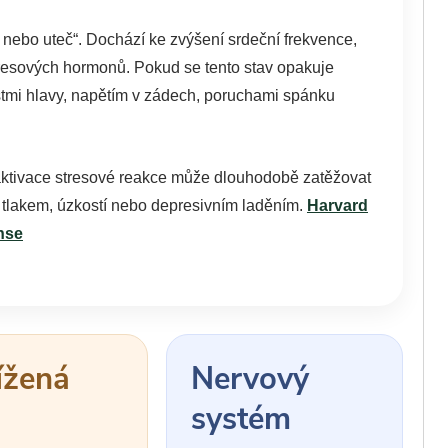
j nebo uteč“. Dochází ke zvýšení srdeční frekvence,
stresových hormonů. Pokud se tento stav opakuje
stmi hlavy, napětím v zádech, poruchami spánku
ktivace stresové reakce může dlouhodobě zatěžovat
m tlakem, úzkostí nebo depresivním laděním.
Harvard
nse
ížená
Nervový
l
systém