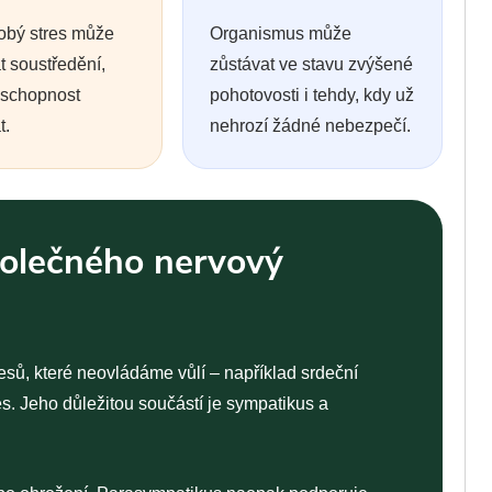
obý stres může
Organismus může
t soustředění,
zůstávat ve stavu zvýšené
 schopnost
pohotovosti i tehdy, kdy už
t.
nehrozí žádné nebezpečí.
olečného nervový
sů, které neovládáme vůlí – například srdeční
es. Jeho důležitou součástí je sympatikus a