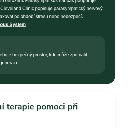
nebo ohrožení. Parasympatikus naopak podporuje
l. Cleveland Clinic popisuje parasympatický nervový
elaxovat po období stresu nebo nebezpečí.
rvous System
řebuje bezpečný prostor, kde může zpomalit,
egenerace.
í terapie pomoci při