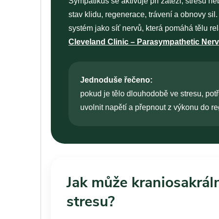
Sympatikus se aktivuje při zátěži, stresu 
stav klidu, regenerace, trávení a obnovy si
systém jako síť nervů, která pomáhá tělu r
Cleveland Clinic – Parasympathetic Ne
Jednoduše řečeno:
pokud je tělo dlouhodobě ve stresu, pot
uvolnit napětí a přepnout z výkonu do r
Jak může kraniosakráln
stresu?