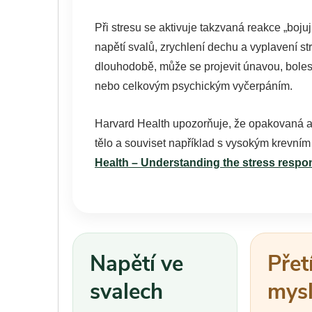
Při stresu se aktivuje takzvaná reakce „boju
napětí svalů, zrychlení dechu a vyplavení 
dlouhodobě, může se projevit únavou, bole
nebo celkovým psychickým vyčerpáním.
Harvard Health upozorňuje, že opakovaná a
tělo a souviset například s vysokým krevní
Health – Understanding the stress respo
Napětí ve
Přet
svalech
mys