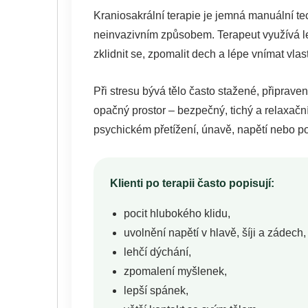
Kraniosakrální terapie je jemná manuální tec
neinvazivním způsobem. Terapeut využívá l
zklidnit se, zpomalit dech a lépe vnímat vlast
Při stresu bývá tělo často stažené, připrave
opačný prostor – bezpečný, tichý a relaxační
psychickém přetížení, únavě, napětí nebo po
Klienti po terapii často popisují:
pocit hlubokého klidu,
uvolnění napětí v hlavě, šíji a zádech,
lehčí dýchání,
zpomalení myšlenek,
lepší spánek,