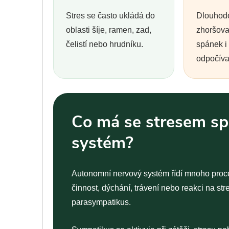
Stres se často ukládá do
Dlouhod
oblasti šíje, ramen, zad,
zhoršova
čelistí nebo hrudníku.
spánek i
odpočíva
Co má se stresem sp
systém?
Autonomní nervový systém řídí mnoho proce
činnost, dýchání, trávení nebo reakci na str
parasympatikus.