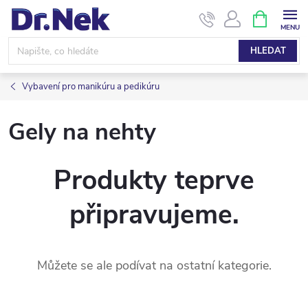
Přejít
NÁKUPNÍ
KOŠÍK
na
obsah
HLEDAT
Vybavení pro manikúru a pedikúru
Gely na nehty
Produkty teprve
připravujeme.
Můžete se ale podívat na ostatní kategorie.