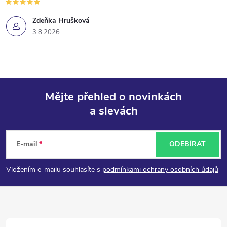
Zdeňka Hrušková
3.8.2026
Mějte přehled o novinkách
a slevách
Z
á
E-mail
ODEBÍRAT
p
Vložením e-mailu souhlasíte s
podmínkami ochrany osobních údajů
a
t