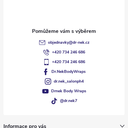
í
objednavky
@
dr-nek.cz
+420 734 246 686
+420 734 246 686
Dr.NekBodyWraps
dr.nek_salonph4
Drnek Body Wraps
@dr.nek7
Informace pro vás