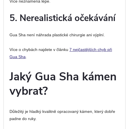
Více neznamená lépe.
5. Nerealistická očekávání
Gua Sha není náhrada plastické chirurgie ani výplní.
Více o chybách najdete v článku
7 nejčastějších chyb při
Gua Sha
.
Jaký Gua Sha kámen
vybrat?
Důležitý je hladký kvalitně opracovaný kámen, který dobře
padne do ruky.