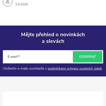
3.8.2026
Mějte přehled o novinkách
a slevách
Z
á
E-mail
ODEBÍRAT
p
Vložením e-mailu souhlasíte s
podmínkami ochrany osobních údajů
a
t
í