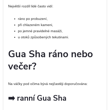
Největší rozdíl lidé často vidí:
ráno po probuzení,
při chlazeném kameni,
po jemné pravidelné masáži,
u otoků způsobených tekutinami.
Gua Sha ráno nebo
večer?
Na váčky pod očima bývá nejčastěji doporučována:
➡️ ranní Gua Sha