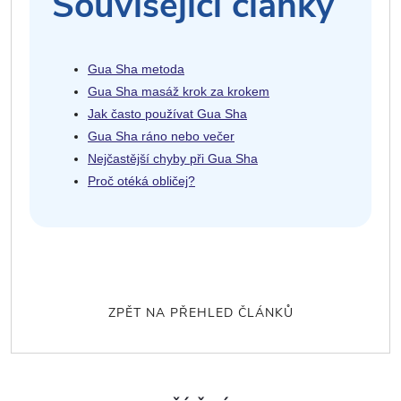
Související články
Gua Sha metoda
Gua Sha masáž krok za krokem
Jak často používat Gua Sha
Gua Sha ráno nebo večer
Nejčastější chyby při Gua Sha
Proč otéká obličej?
ZPĚT NA PŘEHLED ČLÁNKŮ