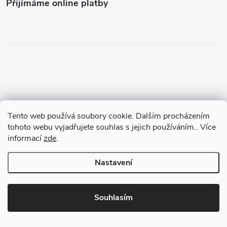
Přijímáme online platby
Copyright 2026
Dr Nek
. Všechna práva vyhrazena.
Tento web používá soubory cookie. Dalším procházením
Vytvořil Shoptet
tohoto webu vyjadřujete souhlas s jejich používáním.. Více
informací
zde
.
Nastavení
Odstoupit od smlouvy
×
Souhlasím
Splátková kalkulačka