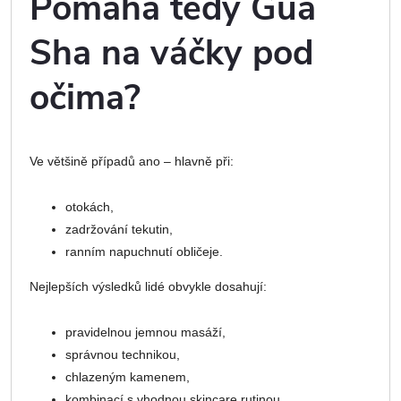
Pomáhá tedy Gua
Sha na váčky pod
očima?
Ve většině případů ano – hlavně při:
otokách,
zadržování tekutin,
ranním napuchnutí obličeje.
Nejlepších výsledků lidé obvykle dosahují:
pravidelnou jemnou masáží,
správnou technikou,
chlazeným kamenem,
kombinací s vhodnou skincare rutinou.