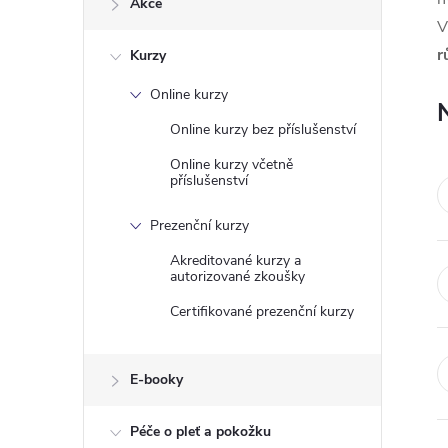
Akce
t
V
r
Kurzy
r
Online kurzy
a
Online kurzy bez příslušenství
n
Online kurzy včetně
příslušenství
n
Prezenční kurzy
í
Akreditované kurzy a
autorizované zkoušky
p
Certifikované prezenční kurzy
a
E-booky
n
Péče o pleť a pokožku