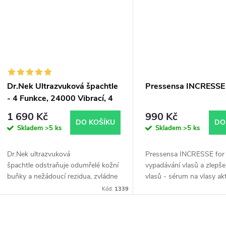
Dr.Nek Ultrazvuková špachtle
Pressensa INCRESSE
- 4 Funkce, 24000 Vibrací, 4
Programy
1 690 Kč
990 Kč
DO KOŠÍKU
DO
Skladem
>5 ks
Skladem
>5 ks
Dr.Nek ultrazvuková
Pressensa INCRESSE for h
špachtle odstraňuje odumřelé kožní
vypadávání vlasů a zlepšen
buňky a nežádoucí rezidua, zvládne
vlasů - sérum na vlasy akt
dokonalý peeling až do hloubky
kombinaci účinných látek 
Kód:
1339
kožních pórů.
prokrvení a mikrocirkulaci 