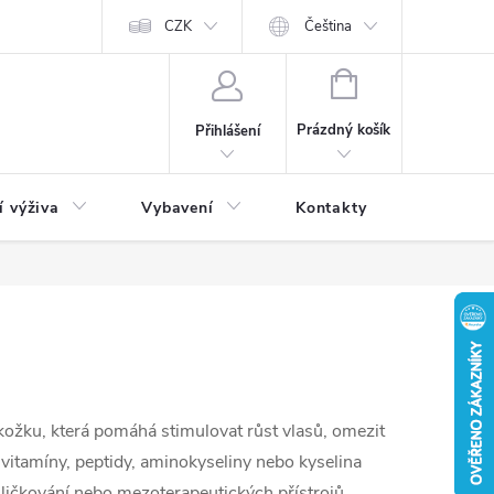
CZK
Čeština
NÁKUPNÍ
KOŠÍK
Prázdný košík
Přihlášení
í výživa
Vybavení
Kontakty
Blog
ožku, která pomáhá stimulovat růst vlasů, omezit
ou vitamíny, peptidy, aminokyseliny nebo kyselina
ličkování nebo mezoterapeutických přístrojů.