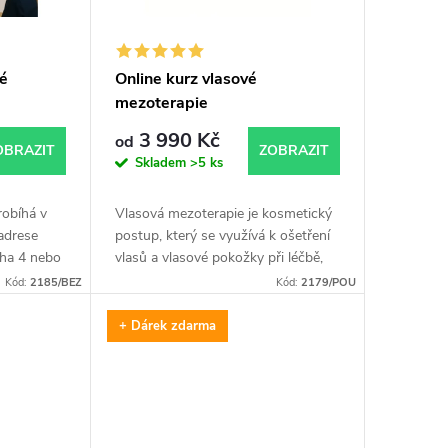
vé
Online kurz vlasové
mezoterapie
3 990 Kč
od
OBRAZIT
ZOBRAZIT
Skladem
>5 ks
robíhá v
Vlasová mezoterapie je kosmetický
adrese
postup, který se využívá k ošetření
aha 4 nebo
vlasů a vlasové pokožky při léčbě,
í Vás
jako je vypadávání vlasů a oslabení
Kód:
2185/BEZ
Kód:
2179/POU
edně
vlasového folikulu. Tato metoda...
+ Dárek zdarma