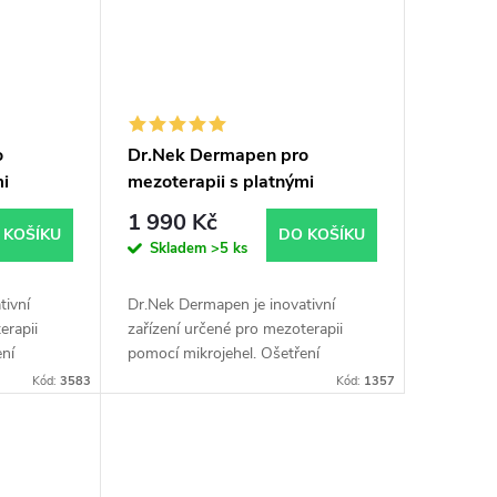
o
Dr.Nek Dermapen pro
mi
mezoterapii s platnými
í v EU
certifikáty pro použití v EU
1 990 Kč
ng sérum
plus Dr.Nek DNA sérum s
 KOŠÍKU
DO KOŠÍKU
Skladem
>5 ks
PDRN (DNA lososa) – pro
mezoterapii a
tivní
Dr.Nek Dermapen je inovativní
mikrojehličkování (dermapen)
erapii
zařízení určené pro mezoterapii
10 ml
ení
pomocí mikrojehel. Ošetření
ěnu barvy,
redukuje malé vrásky, změnu barvy,
Kód:
3583
Kód:
1357
me zakoupit
jizvy a strie. Doporučujeme zakoupit
společně s...