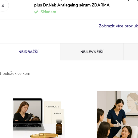
plus Dr.Nek Antiageing sérum ZDARMA
Skladem
Zobrazit více produ
Ř
NEJDRAŽŠÍ
NEJLEVNĚJŠÍ
a
1
položek celkem
z
V
e
ý
n
p