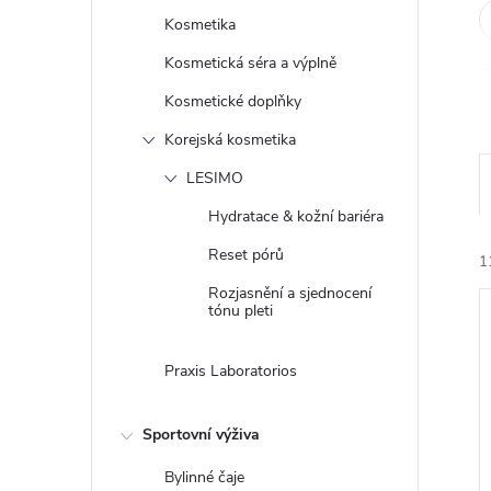
e
Kosmetika
Kosmetická séra a výplně
l
Kosmetické doplňky
Korejská kosmetika
LESIMO
Hydratace & kožní bariéra
Reset pórů
1
Rozjasnění a sjednocení
tónu pleti
Praxis Laboratorios
Sportovní výživa
í
i
Bylinné čaje