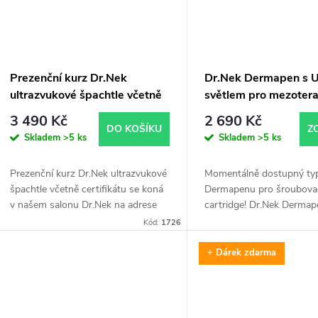
Prezenční kurz Dr.Nek
Dr.Nek Dermapen s 
ultrazvukové špachtle včetně
světlem pro mezotera
certifikátu
platnými certifikáty p
3 490 Kč
2 690 Kč
použití v EU plus + 1
DO KOŠÍKU
Z
Skladem
>5 ks
Skladem
>5 ks
Dr.Nek DNA sérum s
(DNA lososa) – pro
Prezenční kurz Dr.Nek ultrazvukové
Momentálně dostupný ty
mezoterapii a
špachtle včetně certifikátu se koná
Dermapenu pro šroubova
mikrojehličkování (d
v našem salonu Dr.Nek na adrese
cartridge! Dr.Nek Derma
10 ml
Kloboučnická 4, Praha 4. Obsahem
LED světlem je inovativní 
Kód:
1726
kurzu jsou teoretická část,
určené pro mezoterapii 
praktická...
mikrojehel, která...
+ Dárek zdarma