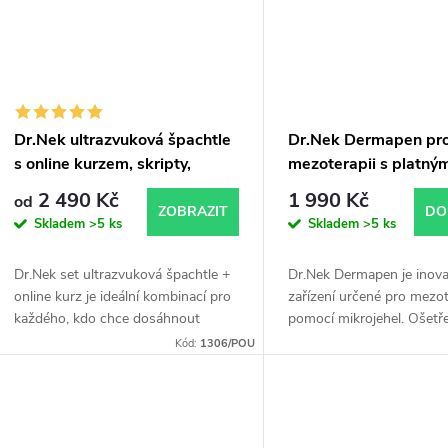
Dr.Nek ultrazvuková špachtle
Dr.Nek Dermapen pr
s online kurzem, skripty,
mezoterapii s platný
certifikátem a 3% HA sérem
certifikáty pro použit
2 490 Kč
1 990 Kč
od
plus Dr.Nek Antiagei
ZOBRAZIT
DO
Skladem
>5 ks
Skladem
>5 ks
ZDARMA
Dr.Nek set ultrazvuková špachtle +
Dr.Nek Dermapen je inova
online kurz je ideální kombinací pro
zařízení určené pro mezot
každého, kdo chce dosáhnout
pomocí mikrojehel. Ošetř
profesionálních výsledků v péči o
redukuje malé vrásky, zm
Kód:
1306/POU
pleť. Naučíte se správnou techniku
jizvy a strie. Doporučuje
díky...
společně s...