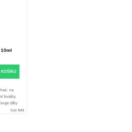
 10ml
 KOŠÍKU
air, na
í kvality
ivuje díky
správné
Kód:
543
krve...