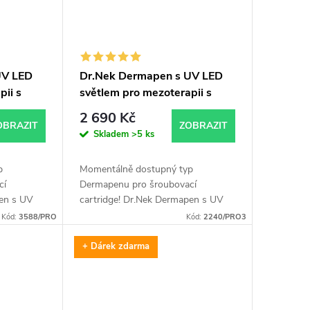
UV LED
Dr.Nek Dermapen s UV LED
pii s
světlem pro mezoterapii s
ro
platnými certifikáty pro
2 690 Kč
x zdarma
použití v EU plus Dr.Nek
OBRAZIT
ZOBRAZIT
Skladem
>5 ks
 PDRN
Antiageing sérum ZDARMA
p
Momentálně dostupný typ
cí
Dermapenu pro šroubovací
ermapen)
pen s UV
cartridge! Dr.Nek Dermapen s UV
zařízení
LED světlem je inovativní zařízení
Kód:
3588/PRO
Kód:
2240/PRO3
pomocí
určené pro mezoterapii pomocí
mikrojehel, která...
+ Dárek zdarma