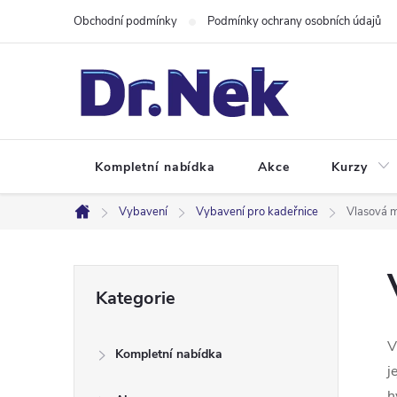
Přejít
Obchodní podmínky
Podmínky ochrany osobních údajů
na
obsah
Kompletní nabídka
Akce
Kurzy
Vybavení
Vybavení pro kadeřnice
Vlasová 
Domů
P
Přeskočit
Kategorie
kategorie
o
V
Kompletní nabídka
s
j
h