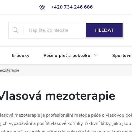
+420 734 246 686
HLEDAT
E-booky
Péče o pleť a pokožku
Sportovn
mezoterapie
Vlasová mezoterapie
lasová mezoterapie je profesionální metoda péče o vlasovou pok
ejich vypadávání a posílit vlasové kořínky. Aktivní látky, jako js
yaluronová, se aplikují přímo do pokožky hlavy pomocí mikrojeh