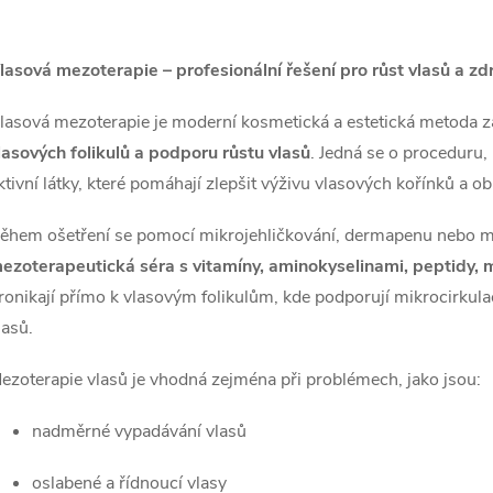
O
v
lasová mezoterapie – profesionální řešení pro růst vlasů a z
lasová mezoterapie je moderní kosmetická a estetická metoda
á
lasových folikulů a podporu růstu vlasů
. Jedná se o proceduru, 
d
ktivní látky, které pomáhají zlepšit výživu vlasových kořínků a ob
a
ěhem ošetření se pomocí mikrojehličkování, dermapenu nebo mez
ezoterapeutická séra s vitamíny, aminokyselinami, peptidy, m
c
ronikají přímo k vlasovým folikulům, kde podporují mikrocirkulac
lasů.
p
ezoterapie vlasů je vhodná zejména při problémech, jako jsou:
nadměrné vypadávání vlasů
v
oslabené a řídnoucí vlasy