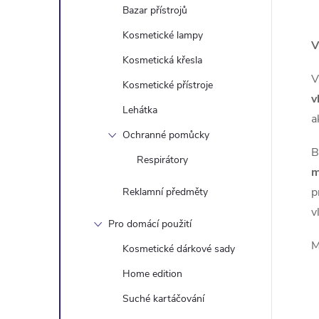
Bazar přístrojů
Kosmetické lampy
V
l
Kosmetická křesla
V
Kosmetické přístroje
v
Lehátka
a
Ochranné pomůcky
B
Respirátory
m
p
Reklamní předměty
í
v
Pro domácí použití
M
Kosmetické dárkové sady
r
Home edition
Suché kartáčování