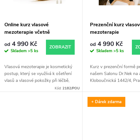
p
s
r
p
Online kurz vlasové
Prezenční kurz vlaso
o
mezoterapie včetně
mezoterapie
r
příslušenství
4 990 Kč
4 990 Kč
od
od
d
ZOBRAZIT
Z
Skladem
>5 ks
Skladem
>5 ks
o
u
Vlasová mezoterapie je kosmetický
Kurz v prezenční formě p
d
postup, který se využívá k ošetření
našem Salonu Dr.Nek na 
k
vlasů a vlasové pokožky při léčbě,
Kloboučnická 1442/4, Pr
u
jako je vypadávání vlasů a oslabení
v Bratislavě. Po zakoupen
Kód:
2182/POU
t
vlasového folikulu. Tato metoda...
budeme kontaktovat ohl
k
termínu...
+ Dárek zdarma
ů
t
ů