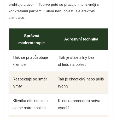
prohřeje a uvolní. Teprve poté se pracuje intenzivněji s
konkrétními partiemi. Cílem není bolest, ale efektivní
stimulace.
Správná
Agresivní technika
maderoterapie
Tlak se přizpůsobuje
Tlak je stále silný bez
klientce
ohledu na bolest
Respektuje se směr
Tah je chaotický nebo příliš
lymfy
rychlý
Klientka cítí intenzitu,
Klientka proceduru sotva
ale ne ostrou bolest
vydrží