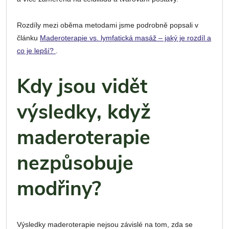
Rozdíly mezi oběma metodami jsme podrobně popsali v
článku
Maderoterapie vs. lymfatická masáž – jaký je rozdíl a
co je lepší?
.
Kdy jsou vidět
výsledky, když
maderoterapie
nezpůsobuje
modřiny?
Výsledky maderoterapie nejsou závislé na tom, zda se