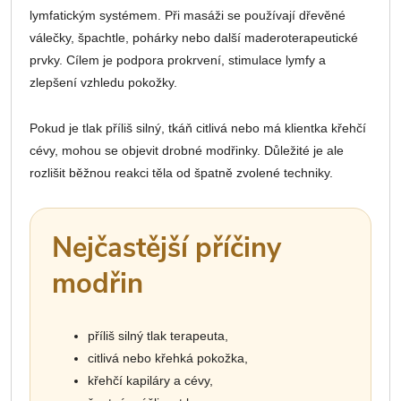
lymfatickým systémem. Při masáži se používají dřevěné
válečky, špachtle, pohárky nebo další maderoterapeutické
prvky. Cílem je podpora prokrvení, stimulace lymfy a
zlepšení vzhledu pokožky.
Pokud je tlak příliš silný, tkáň citlivá nebo má klientka křehčí
cévy, mohou se objevit drobné modřinky. Důležité je ale
rozlišit běžnou reakci těla od špatně zvolené techniky.
Nejčastější příčiny
modřin
příliš silný tlak terapeuta,
citlivá nebo křehká pokožka,
křehčí kapiláry a cévy,