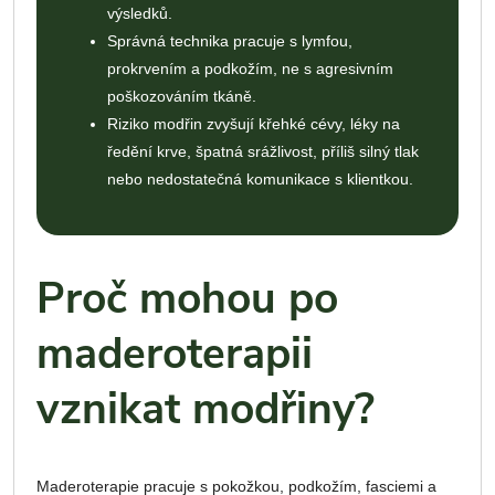
výsledků.
Správná technika pracuje s lymfou,
prokrvením a podkožím, ne s agresivním
poškozováním tkáně.
Riziko modřin zvyšují křehké cévy, léky na
ředění krve, špatná srážlivost, příliš silný tlak
nebo nedostatečná komunikace s klientkou.
Proč mohou po
maderoterapii
vznikat modřiny?
Maderoterapie pracuje s pokožkou, podkožím, fasciemi a