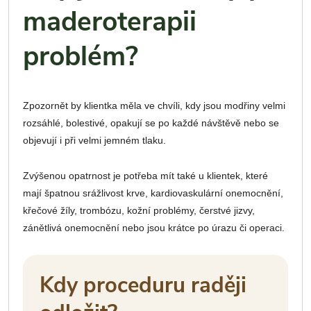
maderoterapii
problém?
Zpozornět by klientka měla ve chvíli, kdy jsou modřiny velmi
rozsáhlé, bolestivé, opakují se po každé návštěvě nebo se
objevují i při velmi jemném tlaku.
Zvýšenou opatrnost je potřeba mít také u klientek, které
mají špatnou srážlivost krve, kardiovaskulární onemocnění,
křečové žíly, trombózu, kožní problémy, čerstvé jizvy,
zánětlivá onemocnění nebo jsou krátce po úrazu či operaci.
Kdy proceduru raději