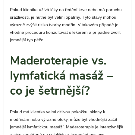
Pokud klientka užívá léky na ředění krve nebo má poruchu
srážlivosti, je nutné být velmi opatrný. Tyto stavy mohou
výrazně zvýšit riziko tvorby modřin. V takovém případě je
vhodné proceduru konzultovat s lékařem a případně zvolit
jemnější typ péče.
Maderoterapie vs.
lymfatická masáž –
co je šetrnější?
Pokud má klientka velmi citlivou pokožku, sklony k
modřinám nebo výrazné otoky, může být vhodnější začít
jemnější lymfatickou masáží. Maderoterapie je intenzivnější
a více zaměřená na celulitidu a tvarování postavy.