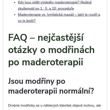
Kdy jsou vidět výsledky maderoterapie? Reálné
zkušenosti po 1., 5. a 10. proceduře
Maderoterapie vs. lymfatická masáž – jaký je rozdíl a
co je lepší?
FAQ – nejčastější
otázky o modřinách
po maderoterapii
Jsou modřiny po
maderoterapii normální?
Drobné modřinky se u některých klientek objevit mohou, ale