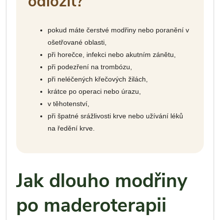
odložit?
pokud máte čerstvé modřiny nebo poranění v
ošetřované oblasti,
při horečce, infekci nebo akutním zánětu,
při podezření na trombózu,
při neléčených křečových žilách,
krátce po operaci nebo úrazu,
v těhotenství,
při špatné srážlivosti krve nebo užívání léků
na ředění krve.
Jak dlouho modřiny
po maderoterapii