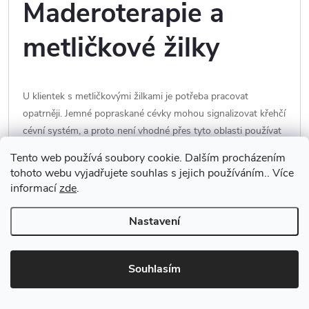
Maderoterapie a
metličkové žilky
U klientek s metličkovými žilkami je potřeba pracovat
opatrněji. Jemné popraskané cévky mohou signalizovat křehčí
cévní systém, a proto není vhodné přes tyto oblasti používat
příliš silný tlak nebo agresivní techniku.
Tento web používá soubory cookie. Dalším procházením
tohoto webu vyjadřujete souhlas s jejich používáním.. Více
Pokud má klientka výrazné metličkové žilky, citlivé cévy nebo
informací
zde
.
křečové žíly, měla by na to terapeutku upozornit ještě před
začátkem procedury. V některých případech je vhodnější
Nastavení
zvolit jemnější lymfatickou masáž nebo danou oblast při
maderoterapii vynechat.
Souhlasím
Jak poznat rozdíl