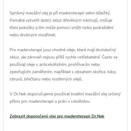
Správný masážní olej je při maderoterapii velmi důležitý.
Pomáhá vytvořit dobrý skluz dřevěných nástrojů, snižuje
tření pokožky a tím může pomoci snížit riziko podráždění
nebo drobných modřinek.
Pro maderoterapii jsou vhodné oleje, které mají dostatečný
skluz, ale zároveň nejsou příliš rychle vstřebatelné. Často se
používají oleje s anticelulitidním, prohřívacím nebo
zpevňujícím zaměřením, například s obsahem skořice, kávy,
citrusů, břečťanu nebo rostlinných olejů.
V Dr.Nek doporučujeme používat kvalitní masážní olej určený
přímo pro maderoterapii a práci s celulitidou.
Zobrazit doporučený olej pro maderoterapii Dr.Nek