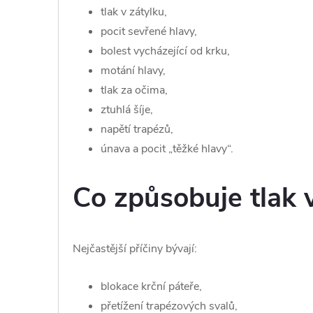
tlak v zátylku,
pocit sevřené hlavy,
bolest vycházející od krku,
motání hlavy,
tlak za očima,
ztuhlá šíje,
napětí trapézů,
únava a pocit „těžké hlavy“.
Co způsobuje tlak 
Nejčastější příčiny bývají:
blokace krční páteře,
přetížení trapézových svalů,