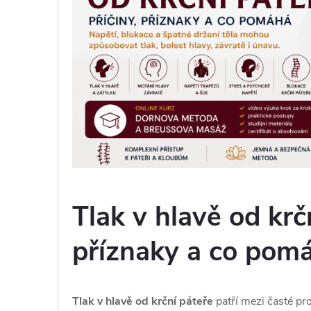
Tlak v hlavě od krčn
příznaky a co pom
Tlak v hlavě od krční páteře
patří mezi časté p