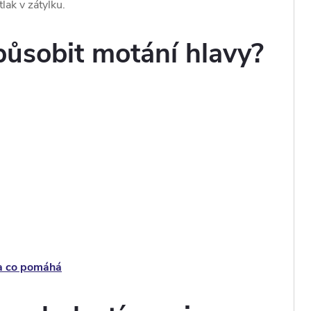
lak v zátylku.
působit motání hlavy?
y a co pomáhá