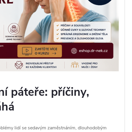
í páteře: příčiny,
áhá
roblémy lidí se sedavým zaměstnáním, dlouhodobým