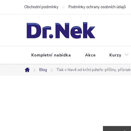
Přejít
Obchodní podmínky
Podmínky ochrany osobních údajů
na
obsah
Kompletní nabídka
Akce
Kurzy
Blog
Tlak v hlavě od krční páteře: příčiny, přízn
Domů