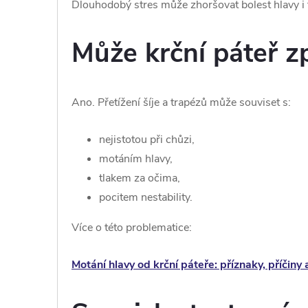
Dlouhodobý stres může zhoršovat bolest hlavy i t
Může krční páteř z
Ano. Přetížení šíje a trapézů může souviset s:
nejistotou při chůzi,
motáním hlavy,
tlakem za očima,
pocitem nestability.
Více o této problematice:
Motání hlavy od krční páteře: příznaky, příčin