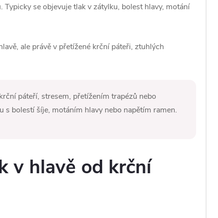
 Typicky se objevuje tlak v zátylku, bolest hlavy, motání
lavě, ale právě v přetížené krční páteři, ztuhlých
krční páteří, stresem, přetížením trapézů nebo
u s bolestí šíje, motáním hlavy nebo napětím ramen.
ak v hlavě od krční