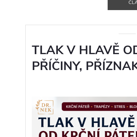
ČL
TLAK V HLAVĚ OD
PŘÍČINY, PŘÍZN