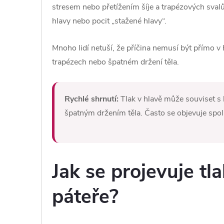
stresem nebo přetížením šíje a trapézových svalů.
hlavy nebo pocit „stažené hlavy“.
Mnoho lidí netuší, že příčina nemusí být přímo v h
trapézech nebo špatném držení těla.
Rychlé shrnutí:
Tlak v hlavě může souviset s 
špatným držením těla. Často se objevuje spol
Jak se projevuje tl
páteře?