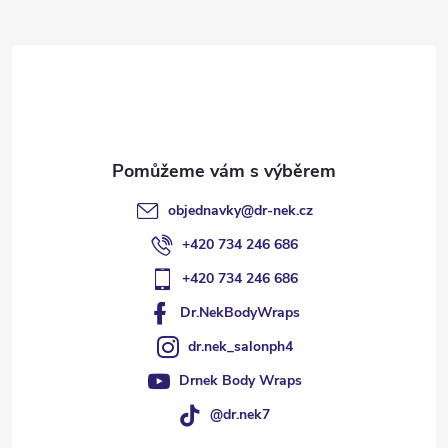
a
t
í
objednavky
@
dr-nek.cz
+420 734 246 686
+420 734 246 686
Dr.NekBodyWraps
dr.nek_salonph4
Drnek Body Wraps
@dr.nek7