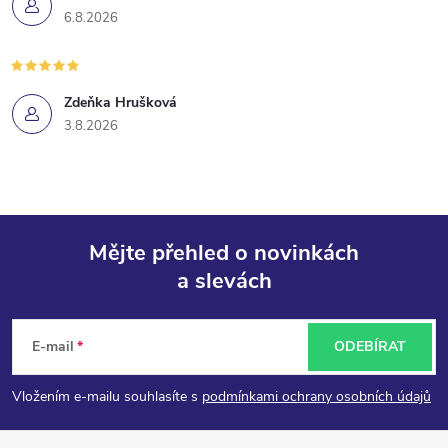
6.8.2026
Zdeňka Hrušková
3.8.2026
Mějte přehled o novinkách
a slevách
Z
á
E-mail
ODEBÍRAT
p
Vložením e-mailu souhlasíte s
podmínkami ochrany osobních údajů