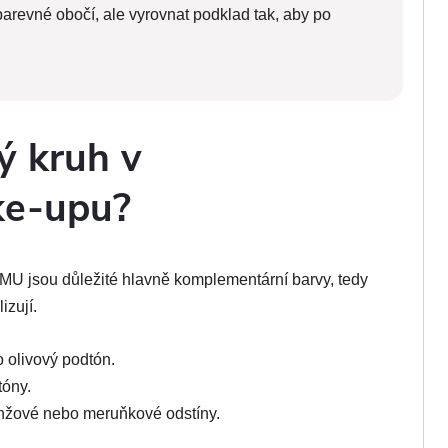
arevné obočí, ale vyrovnat podklad tak, aby po
ý kruh v
ke-upu?
MU jsou důležité hlavně komplementární barvy, tedy
izují.
 olivový podtón.
tóny.
ranžové nebo meruňkové odstíny.