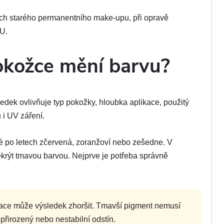
kcích starého permanentního make-upu, při opravě
U.
okožce mění barvu?
dek ovlivňuje typ pokožky, hloubka aplikace, použitý
 i UV záření.
ré po letech zčervená, zoranžoví nebo zešedne. V
rýt tmavou barvou. Nejprve je potřeba správně
zace může výsledek zhoršit. Tmavší pigment nemusí
epřirozený nebo nestabilní odstín.