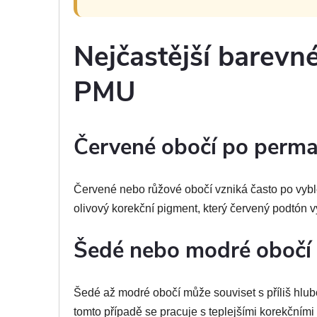
Nejčastější barevn
PMU
Červené obočí po perm
Červené nebo růžové obočí vzniká často po vyb
olivový korekční pigment, který červený podtón v
Šedé nebo modré obočí
Šedé až modré obočí může souviset s příliš hlub
tomto případě se pracuje s teplejšími korekčními 