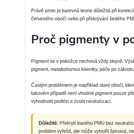
Právě proto je barevná teorie důležitá při kore
červeného obočí nebo při překrývání šedého PM
Proč pigmenty v p
Pigment se v pokožce nechová vždy stejně. Výsle
pigment, metabolismus klientky, péče po zákroku
Častým problémem je například staré obočí, kte
takovém případě není vhodné pigment pouze přek
vyhodnotit podtón a zvolit neutralizaci.
Důležité:
Překrytí starého PMU bez neutrali
problém vyřešit, ale může vytvořit špinavý, n