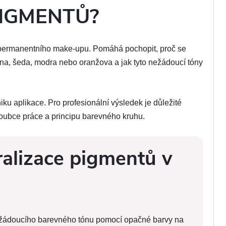
IGMENTŮ?
dy permanentního make-upu. Pomáhá pochopit, proč se
a, šeda, modra nebo oranžova a jak tyto nežádoucí tóny
ku aplikace. Pro profesionální výsledek je důležité
oubce práce a principu barevného kruhu.
alizace pigmentů v
ežádoucího barevného tónu pomocí opačné barvy na