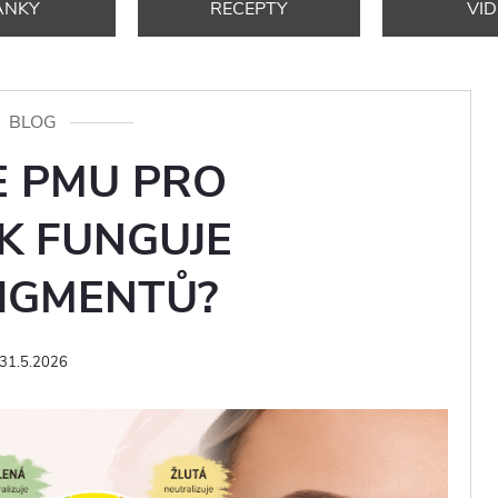
ÁNKY
RECEPTY
VI
BLOG
E PMU PRO
AK FUNGUJE
IGMENTŮ?
31.5.2026