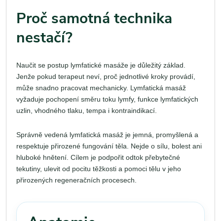
Proč samotná technika
nestačí?
Naučit se postup lymfatické masáže je důležitý základ.
Jenže pokud terapeut neví, proč jednotlivé kroky provádí,
může snadno pracovat mechanicky. Lymfatická masáž
vyžaduje pochopení směru toku lymfy, funkce lymfatických
uzlin, vhodného tlaku, tempa i kontraindikací.
Správně vedená lymfatická masáž je jemná, promyšlená a
respektuje přirozené fungování těla. Nejde o sílu, bolest ani
hluboké hnětení. Cílem je podpořit odtok přebytečné
tekutiny, ulevit od pocitu těžkosti a pomoci tělu v jeho
přirozených regeneračních procesech.