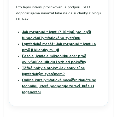
Pro lepší interní prolinkování a podporu SEO
doporučujeme navázat také na další články z blogu
Dr. Nek:
Jak rozproudit lymfu? 10 tipů pro lepší
fungování lymfatického systému
Lymfatická masáž: Jak rozproudit lymfu a
proč ji klientky milují
Fascie, lymfa a mikrocirkulace: proč
ovlivňují celulitidu i vzhled pokožky
Těžké nohy a otoky: Jak souvisí se
lymfatickým systémem?
Online kurz lymfatické masáže: Naučte se
techniku, která podporuje zdraví, krásu i
regeneraci