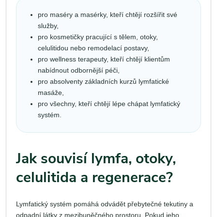
pro maséry a masérky, kteří chtějí rozšířit své
služby,
pro kosmetičky pracující s tělem, otoky,
celulitidou nebo remodelací postavy,
pro wellness terapeuty, kteří chtějí klientům
nabídnout odbornější péči,
pro absolventy základních kurzů lymfatické
masáže,
pro všechny, kteří chtějí lépe chápat lymfatický
systém.
Jak souvisí lymfa, otoky,
celulitida a regenerace?
Lymfatický systém pomáhá odvádět přebytečné tekutiny a
odpadní látky z mezibuněčného prostoru. Pokud jeho