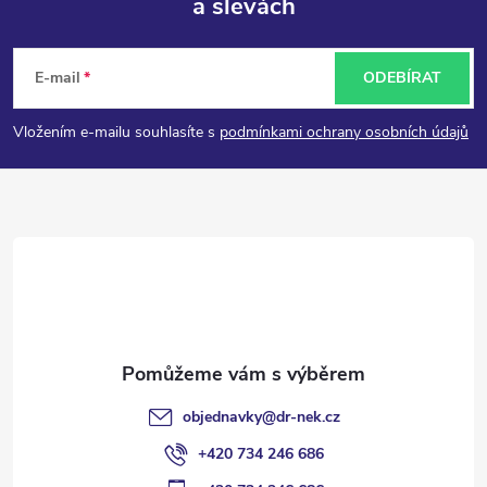
a slevách
Z
á
E-mail
ODEBÍRAT
p
Vložením e-mailu souhlasíte s
podmínkami ochrany osobních údajů
a
t
í
objednavky
@
dr-nek.cz
+420 734 246 686