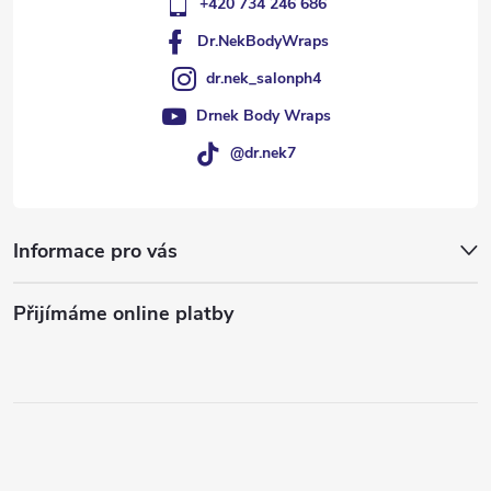
+420 734 246 686
Dr.NekBodyWraps
dr.nek_salonph4
Drnek Body Wraps
@dr.nek7
Informace pro vás
Přijímáme online platby