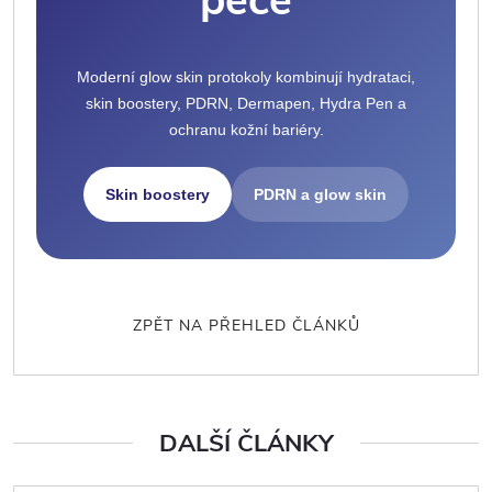
péče
Moderní glow skin protokoly kombinují hydrataci,
skin boostery, PDRN, Dermapen, Hydra Pen a
ochranu kožní bariéry.
Skin boostery
PDRN a glow skin
ZPĚT NA PŘEHLED ČLÁNKŮ
DALŠÍ ČLÁNKY