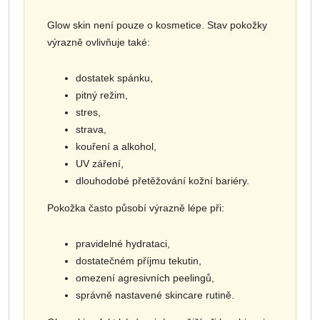
Glow skin není pouze o kosmetice. Stav pokožky
výrazně ovlivňuje také:
dostatek spánku,
pitný režim,
stres,
strava,
kouření a alkohol,
UV záření,
dlouhodobé přetěžování kožní bariéry.
Pokožka často působí výrazně lépe při:
pravidelné hydrataci,
dostatečném příjmu tekutin,
omezení agresivních peelingů,
správně nastavené skincare rutině.