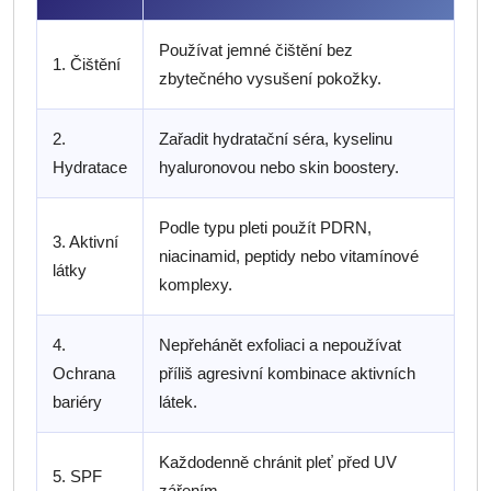
Používat jemné čištění bez
1. Čištění
zbytečného vysušení pokožky.
2.
Zařadit hydratační séra, kyselinu
Hydratace
hyaluronovou nebo skin boostery.
Podle typu pleti použít PDRN,
3. Aktivní
niacinamid, peptidy nebo vitamínové
látky
komplexy.
4.
Nepřehánět exfoliaci a nepoužívat
Ochrana
příliš agresivní kombinace aktivních
bariéry
látek.
Každodenně chránit pleť před UV
5. SPF
zářením.