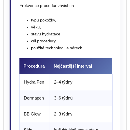
Frekvence procedur závisí na:
typu pokožky,
věku,
stavu hydratace,
cíli procedury,
použité technologii a sérech.
Procedura
Nejčastější interval
Hydra Pen
2–4 týdny
Dermapen
3–6 týdnů
BB Glow
2–3 týdny
Skin
Individuálně podle stavu