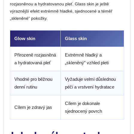
rozjasněnou a hydratovanou pleť. Glass skin je ještě
výraznější efekt extrémně hladké, sjednocené a téměř
„skleněné“ pokožky.
Glow skin
Glass skin
Přirozeně rozjasněná
Extrémně hladký a
a hydratovaná pleť
„skleněný“ vzhled pleti
Vhodné pro běžnou
Vyžaduje velmi důslednou
denní rutinu
péči a vrstvení hydratace
Cílem je dokonale
Cílem je zdravý jas
sjednocený povrch