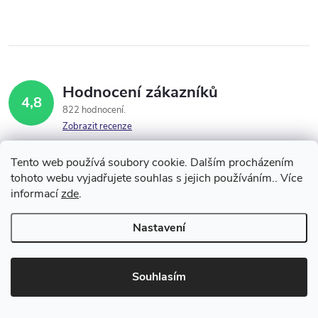
Hodnocení zákazníků
4,8
822 hodnocení
Zobrazit recenze
Tento web používá soubory cookie. Dalším procházením
tohoto webu vyjadřujete souhlas s jejich používáním.. Více
Výborný nákup a rychlé dodání
informací
zde
.
Jaroslava Železná
6.8.2026
Nastavení
Souhlasím
Zdeňka Hrušková
3.8.2026