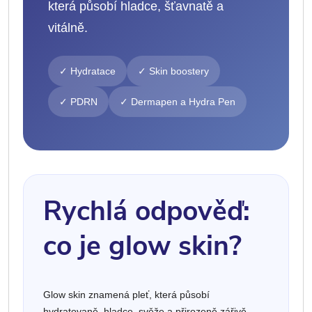
která působí hladce, šťavnatě a
vitálně.
✓ Hydratace
✓ Skin boostery
✓ PDRN
✓ Dermapen a Hydra Pen
Rychlá odpověď:
co je glow skin?
Glow skin znamená pleť, která působí
hydratovaně, hladce, svěže a přirozeně zářivě.