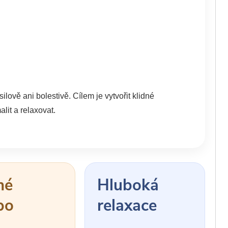
lově ani bolestivě. Cílem je vytvořit klidné
lit a relaxovat.
né
Hluboká
po
relaxace