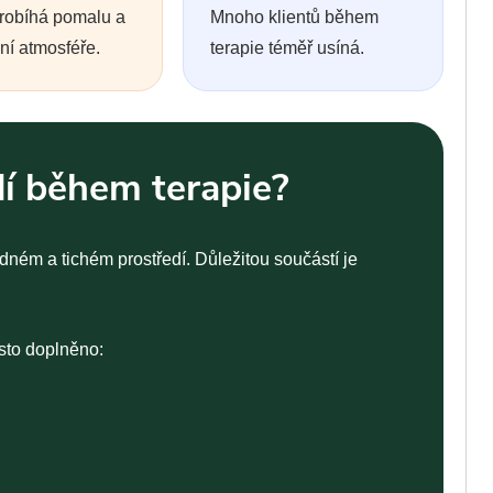
robíhá pomalu a
Mnoho klientů během
ní atmosféře.
terapie téměř usíná.
dí během terapie?
idném a tichém prostředí. Důležitou součástí je
sto doplněno: