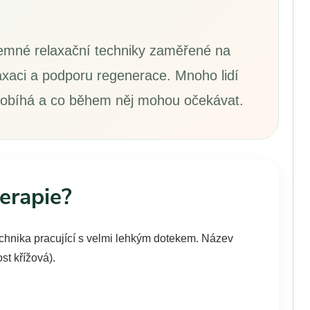
 jemné relaxační techniky zaměřené na
axaci a podporu regenerace. Mnoho lidí
 probíhá a co během něj mohou očekávat.
terapie?
echnika pracující s velmi lehkým dotekem. Název
st křížová).