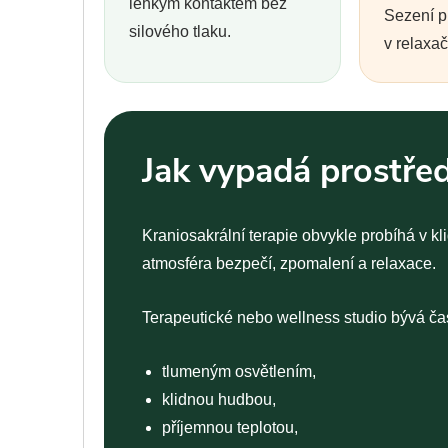
lehkým kontaktem bez
Sezení p
silového tlaku.
v relaxač
Jak vypadá prostře
Kraniosakrální terapie obvykle probíhá v kl
atmosféra bezpečí, zpomalení a relaxace.
Terapeutické nebo wellness studio bývá ča
tlumeným osvětlením,
klidnou hudbou,
příjemnou teplotou,