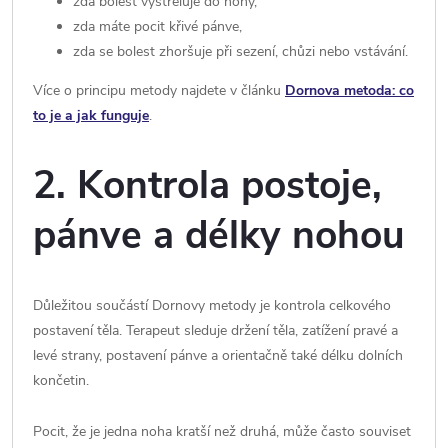
zda bolest vystřeluje do nohy,
zda máte pocit křivé pánve,
zda se bolest zhoršuje při sezení, chůzi nebo vstávání.
Více o principu metody najdete v článku
Dornova metoda: co
to je a jak funguje
.
2. Kontrola postoje,
pánve a délky nohou
Důležitou součástí Dornovy metody je kontrola celkového
postavení těla. Terapeut sleduje držení těla, zatížení pravé a
levé strany, postavení pánve a orientačně také délku dolních
končetin.
Pocit, že je jedna noha kratší než druhá, může často souviset