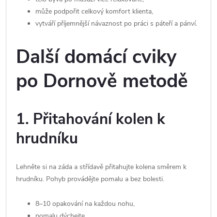
může podpořit celkový komfort klienta,
vytváří příjemnější návaznost po práci s páteří a pánví.
Další domácí cviky
po Dornově metodě
1. Přitahování kolen k
hrudníku
Lehněte si na záda a střídavě přitahujte kolena směrem k
hrudníku. Pohyb provádějte pomalu a bez bolesti.
8–10 opakování na každou nohu,
pomalu dýchejte,