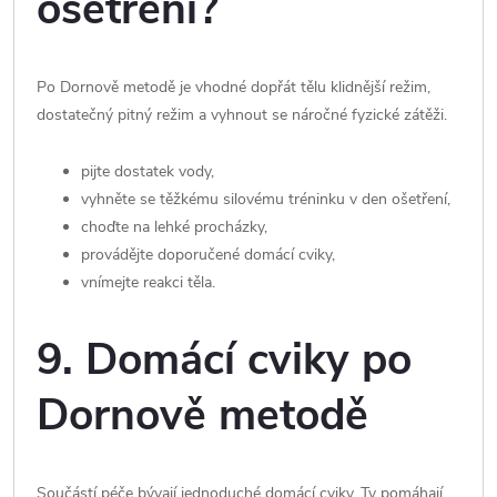
ošetření?
Po Dornově metodě je vhodné dopřát tělu klidnější režim,
dostatečný pitný režim a vyhnout se náročné fyzické zátěži.
pijte dostatek vody,
vyhněte se těžkému silovému tréninku v den ošetření,
choďte na lehké procházky,
provádějte doporučené domácí cviky,
vnímejte reakci těla.
9. Domácí cviky po
Dornově metodě
Součástí péče bývají jednoduché domácí cviky. Ty pomáhají