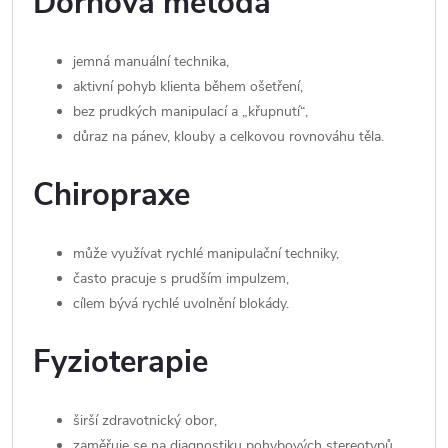
Dornova metoda
jemná manuální technika,
aktivní pohyb klienta během ošetření,
bez prudkých manipulací a „křupnutí“,
důraz na pánev, klouby a celkovou rovnováhu těla.
Chiropraxe
může využívat rychlé manipulační techniky,
často pracuje s prudším impulzem,
cílem bývá rychlé uvolnění blokády.
Fyzioterapie
širší zdravotnický obor,
zaměřuje se na diagnostiku pohybových stereotypů,