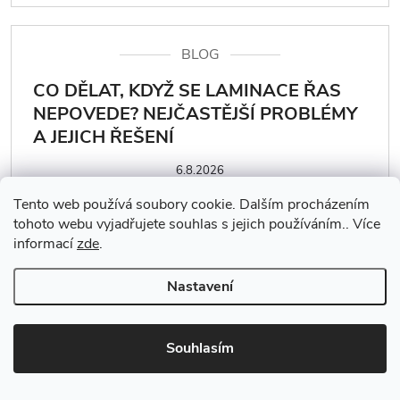
BLOG
CO DĚLAT, KDYŽ SE LAMINACE ŘAS
NEPOVEDE? NEJČASTĚJŠÍ PROBLÉMY
A JEJICH ŘEŠENÍ
6.8.2026
Tento web používá soubory cookie. Dalším procházením
tohoto webu vyjadřujete souhlas s jejich používáním.. Více
informací
zde
.
Nastavení
BLOG
JAK DLOUHO TRVÁ LAMINACE ŘAS?
Souhlasím
PRŮBĚH PROCEDURY KROK ZA
KROKEM