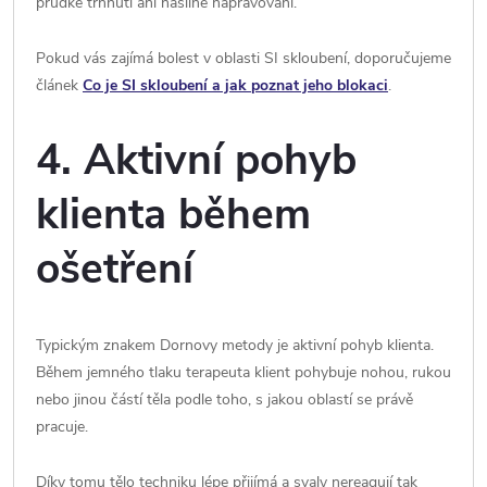
prudké trhnutí ani násilné napravování.
Pokud vás zajímá bolest v oblasti SI skloubení, doporučujeme
článek
Co je SI skloubení a jak poznat jeho blokaci
.
4. Aktivní pohyb
klienta během
ošetření
Typickým znakem Dornovy metody je aktivní pohyb klienta.
Během jemného tlaku terapeuta klient pohybuje nohou, rukou
nebo jinou částí těla podle toho, s jakou oblastí se právě
pracuje.
Díky tomu tělo techniku lépe přijímá a svaly nereagují tak