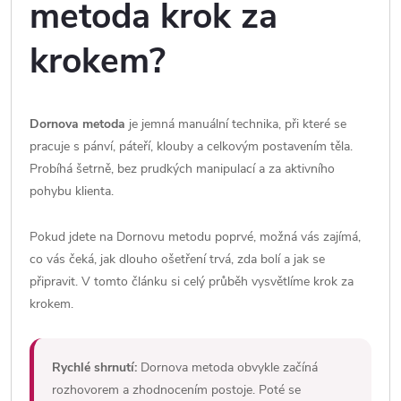
metoda krok za
krokem?
Dornova metoda
je jemná manuální technika, při které se
pracuje s pánví, páteří, klouby a celkovým postavením těla.
Probíhá šetrně, bez prudkých manipulací a za aktivního
pohybu klienta.
Pokud jdete na Dornovu metodu poprvé, možná vás zajímá,
co vás čeká, jak dlouho ošetření trvá, zda bolí a jak se
připravit. V tomto článku si celý průběh vysvětlíme krok za
krokem.
Rychlé shrnutí:
Dornova metoda obvykle začíná
rozhovorem a zhodnocením postoje. Poté se