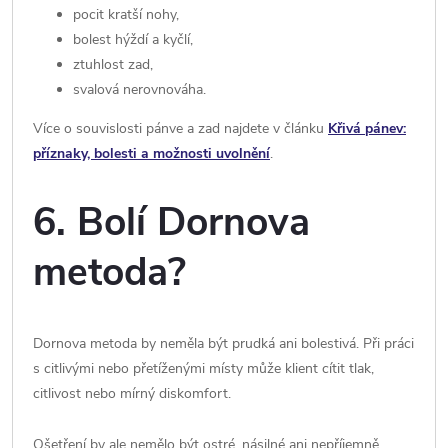
pocit kratší nohy,
bolest hýždí a kyčlí,
ztuhlost zad,
svalová nerovnováha.
Více o souvislosti pánve a zad najdete v článku
Křivá pánev:
příznaky, bolesti a možnosti uvolnění
.
6. Bolí Dornova
metoda?
Dornova metoda by neměla být prudká ani bolestivá. Při práci
s citlivými nebo přetíženými místy může klient cítit tlak,
citlivost nebo mírný diskomfort.
Ošetření by ale nemělo být ostré, násilné ani nepříjemně