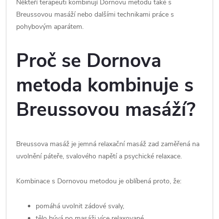
Někteří terapeuti kombinují Dornovu metodu také s
Breussovou masáží nebo dalšími technikami práce s
pohybovým aparátem.
Proč se Dornova
metoda kombinuje s
Breussovou masáží?
Breussova masáž je jemná relaxační masáž zad zaměřená na
uvolnění páteře, svalového napětí a psychické relaxace.
Kombinace s Dornovou metodou je oblíbená proto, že:
pomáhá uvolnit zádové svaly,
tělo bývá po masáži více relaxované,