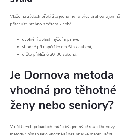
Vleže na zádech překřižte jednu nohu přes druhou a jemně
přitahujte stehno směrem k sobě.
uvolnění oblasti hýždí a pánve,
vhodné při napětí kolem SI skloubení,
držte přibližně 20–30 sekund.
Je Dornova metoda
vhodná pro těhotné
ženy nebo seniory?
V některých případech může být jemný přístup Dornovy
metody vnímán jako vhodnější než prudké manipulační