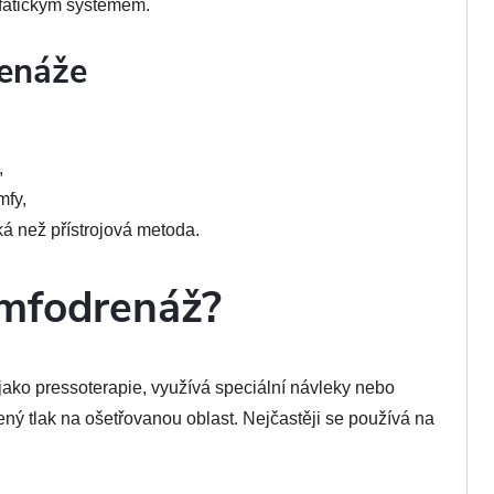
mfatickým systémem.
renáže
,
mfy,
ká než přístrojová metoda.
lymfodrenáž?
jako pressoterapie, využívá speciální návleky nebo
zený tlak na ošetřovanou oblast. Nejčastěji se používá na