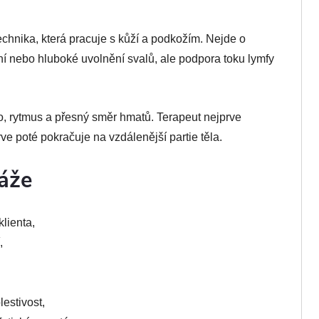
chnika, která pracuje s kůží a podkožím. Nejde o
ní nebo hluboké uvolnění svalů, ale podpora toku lymfy
o, rytmus a přesný směr hmatů. Terapeut nejprve
prve poté pokračuje na vzdálenější partie těla.
áže
klienta,
,
lestivost,