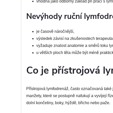
vhodná jako odborný základ při práci s ly
Nevýhody ruční lymfod
je časově náročnější,
výsledek závisí na zkušenostech terapeuta
vyžaduje znalost anatomie a směrů toku ly
u větších ploch těla může být méně praktic
Co je přístrojová 
Přístrojová lymfodrenáž, často označovaná také 
manžety, které se postupně nafukují a vyvíjejí ří
dolní končetiny, boky, hýždě, břicho nebo paže.