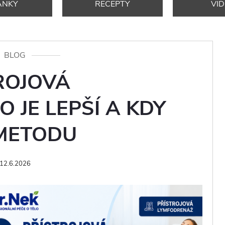
ÁNKY
RECEPTY
VI
BLOG
TROJOVÁ
 JE LEPŠÍ A KDY
 METODU
12.6.2026