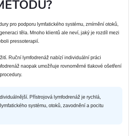
METODU?
dury pro podporu lymfatického systému, zmírnění otoků,
neraci těla. Mnoho klientů ale neví, jaký je rozdíl mezi
boli pressoterapií.
ití. Ruční lymfodrenáž nabízí individuální práci
ymfodrenáž naopak umožňuje rovnoměrné tlakové ošetření
 procedury.
ividuálnější. Přístrojová lymfodrenáž je rychlá,
ymfatického systému, otoků, zavodnění a pocitu