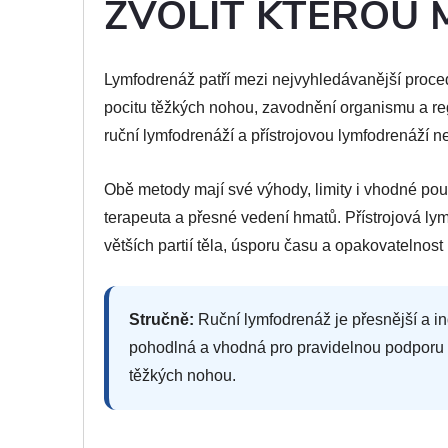
ZVOLIT KTEROU 
Lymfodrenáž patří mezi nejvyhledávanější proce
pocitu těžkých nohou, zavodnění organismu a rege
ruční lymfodrenáží a přístrojovou lymfodrenáží ne
Obě metody mají své výhody, limity i vhodné použ
terapeuta a přesné vedení hmatů. Přístrojová l
větších partií těla, úsporu času a opakovatelnost
Stručně:
Ruční lymfodrenáž je přesnější a ind
pohodlná a vhodná pro pravidelnou podporu l
těžkých nohou.