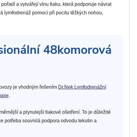
řadí a vytvářejí vlnu tlaku, která podporuje návrat
ová lymfodrenáž pomoci při pocitu těžkých nohou,
esionální 48komorová
 provozy je vhodným řešením
Dr.Nek Lymfodrenážní
apie
.
ější a plynulejší tlakové ošetření. To je důležité
e je potřeba souvislá podpora odvodu tekutin a