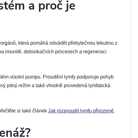
stém a proč je
 a orgánů, která pomáhá odvádět přebytečnou tekutinu z
 na imunitě, detoxikačních procesech a regeneraci
stém vlastní pumpu. Proudění lymfy podporuje pohyb
vný pitný režim a také vhodně provedená lymfatická
přečtěte si také článek
Jak rozproudit lymfu přirozeně
.
renáž?