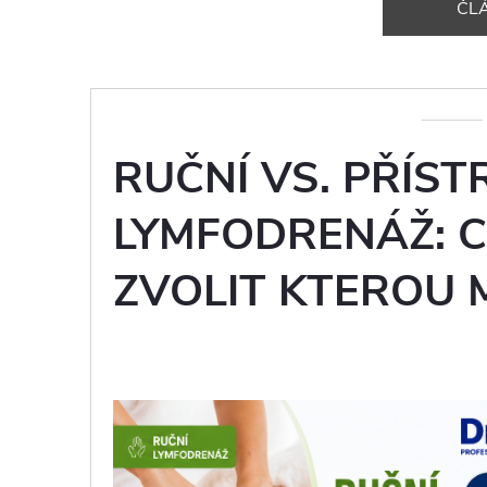
ČL
RUČNÍ VS. PŘÍS
LYMFODRENÁŽ: CO
ZVOLIT KTEROU