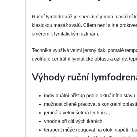
Ruční lymfodrenáž je speciální jemná masážní te
klasickou masáž svalů. Cílem není silné prokrve
směrem k lymfatickým uzlinám.
Technika využívá velmi jemný tlak, pomalé temp
uvolňuje centrální lymfatické oblasti a uzliny, te
Výhody ruční lymfodren
individuální přístup podle aktuálního stavu 
možnost cíleně pracovat s konkrétní oblastí
jemná a velmi šetrná technika,
vhodná při citlivých tkáních,
terapeut může reagovat na otok, napětí i bo