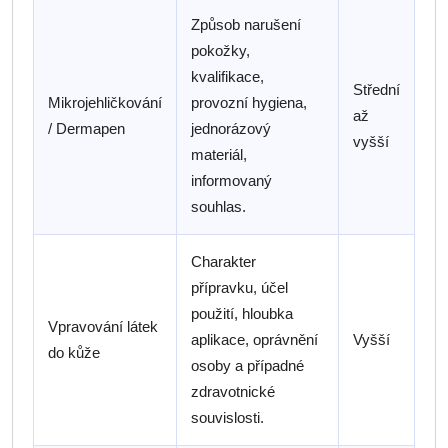
Způsob narušení
pokožky,
kvalifikace,
Střední
Mikrojehličkování
provozní hygiena,
až
/ Dermapen
jednorázový
vyšší
materiál,
informovaný
souhlas.
Charakter
přípravku, účel
použití, hloubka
Vpravování látek
aplikace, oprávnění
Vyšší
do kůže
osoby a případné
zdravotnické
souvislosti.