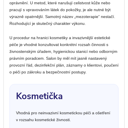
oprávnění. U metod, které narušují celistvost kůže nebo
pracují s vpravováním látek do pokožky, je ale nutné být
výrazně opatrnější. Samotný název „mezoterapie“ nestačí.
Rozhodující je skutečný charakter výkonu.
U procedur na hranici kosmetiky a invazivnější estetické
péče je vhodné konzultovat konkrétní rozsah činnosti s
živnostenským úřadem, hygienickou stanicí nebo odborným
právním poradcem. Salon by měl mít jasně nastavený
provozní řád, dezinfekční plán, záznamy o klientovi, poučení
o péči po zákroku a bezpečnostní postupy.
Kosmetička
Vhodná pro neinvazivní kosmetickou péči a ošetření
v rozsahu kosmetické živnosti.