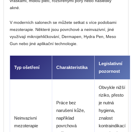
vráskami, mdlou pletí, rozšířenými póry nebo následky
akné.
V moderních salonech se můžete setkat s více podobami
mezoterapie. Některé jsou povrchové a neinvazivní, jiné
využívají mikrojehličkování, Dermapen, Hydra Pen, Meso
Gun nebo jiné aplikační technologie.
Legislativní
Typ ošetření
Charakteristika
pozornost
Obvykle nižší
riziko, přesto
Práce bez
je nutná
narušení kůže,
hygiena,
Neinvazivní
například
znalost
mezoterapie
povrchová
kontraindikací