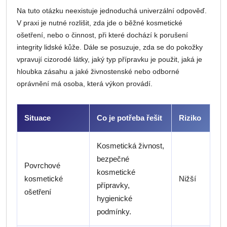
Na tuto otázku neexistuje jednoduchá univerzální odpověď.
V praxi je nutné rozlišit, zda jde o běžné kosmetické
ošetření, nebo o činnost, při které dochází k porušení
integrity lidské kůže. Dále se posuzuje, zda se do pokožky
vpravují cizorodé látky, jaký typ přípravku je použit, jaká je
hloubka zásahu a jaké živnostenské nebo odborné
oprávnění má osoba, která výkon provádí.
Situace
Co je potřeba řešit
Riziko
Kosmetická živnost,
bezpečné
Povrchové
kosmetické
kosmetické
Nižší
přípravky,
ošetření
hygienické
podmínky.