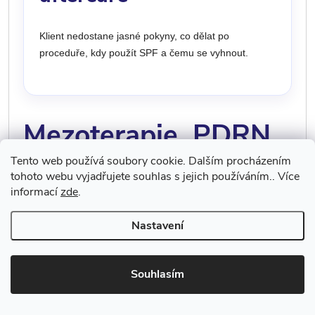
Klient nedostane jasné pokyny, co dělat po
proceduře, kdy použít SPF a čemu se vyhnout.
Mezoterapie, PDRN
a glow skin trend
Tento web používá soubory cookie. Dalším procházením
tohoto webu vyjadřujete souhlas s jejich používáním.. Více
informací
zde
.
Mezoterapie dnes není jen o hydrataci. Velkým trendem je
Nastavení
tzv. glow skin, glass skin efekt, korejská péče a práce s
aktivními látkami, které podporují kvalitu pokožky. Mezi
oblíbené složky patří kyselina hyaluronová, peptidy,
Souhlasím
niacinamid, vitaminy, regenerační komplexy a PDRN.