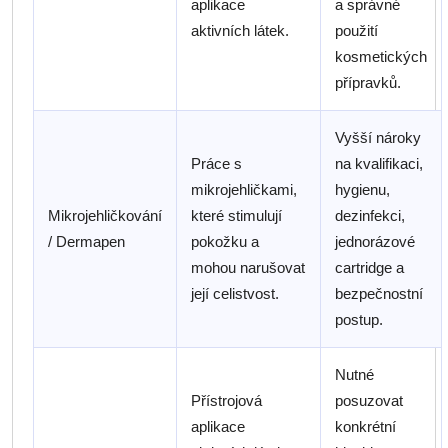
aplikace
a správné
aktivních látek.
použití
kosmetických
přípravků.
Vyšší nároky
Práce s
na kvalifikaci,
mikrojehličkami,
hygienu,
Mikrojehličkování
které stimulují
dezinfekci,
/ Dermapen
pokožku a
jednorázové
mohou narušovat
cartridge a
její celistvost.
bezpečnostní
postup.
Nutné
Přístrojová
posuzovat
aplikace
konkrétní