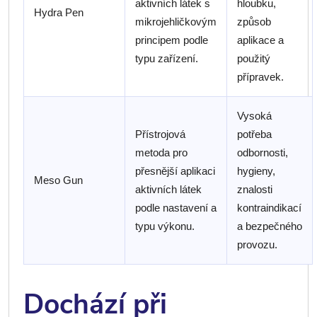
aktivních látek s
hloubku,
Hydra Pen
mikrojehličkovým
způsob
principem podle
aplikace a
typu zařízení.
použitý
přípravek.
Vysoká
Přístrojová
potřeba
metoda pro
odbornosti,
přesnější aplikaci
hygieny,
Meso Gun
aktivních látek
znalosti
podle nastavení a
kontraindikací
typu výkonu.
a bezpečného
provozu.
Dochází při