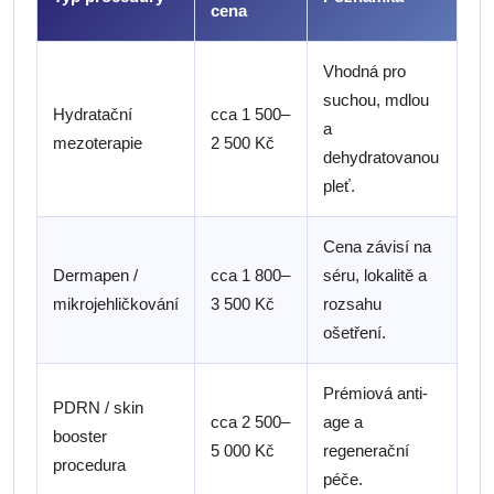
cena
Vhodná pro
suchou, mdlou
Hydratační
cca 1 500–
a
mezoterapie
2 500 Kč
dehydratovanou
pleť.
Cena závisí na
Dermapen /
cca 1 800–
séru, lokalitě a
mikrojehličkování
3 500 Kč
rozsahu
ošetření.
Prémiová anti-
PDRN / skin
cca 2 500–
age a
booster
5 000 Kč
regenerační
procedura
péče.