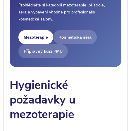
Prohlédněte si kategorii mezoterapie, přístroje,
séra a vybavení vhodné pro profesionální
kosmetické salony.
Mezoterapie
Kosmetická séra
Přípravný kurz PMU
Hygienické
požadavky u
mezoterapie