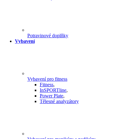
Potravinové doplňky
Vybavení
Vybavení pro fitness
Fitness
,
InSPORTline
,
Power Plate
,
Tělesné analyzátory