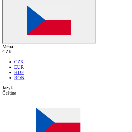
Měna
CZK
CZK
EUR
HUF
RON
Jazyk
Čeština