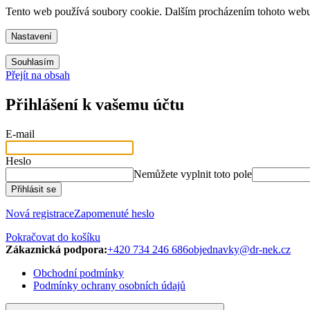
Tento web používá soubory cookie. Dalším procházením tohoto webu v
Nastavení
Souhlasím
Přejít na obsah
Přihlášení k vašemu účtu
E-mail
Heslo
Nemůžete vyplnit toto pole
Přihlásit se
Nová registrace
Zapomenuté heslo
Pokračovat do košíku
Zákaznická podpora:
+420 734 246 686
objednavky@dr-nek.cz
Obchodní podmínky
Podmínky ochrany osobních údajů