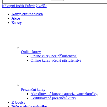
Nákupní košík
Prázdný košík
Kompletní nabídka
Akce
Kurzy
Online kurzy
Online kurzy bez příslušenství
,
Online kurzy včetně příslušenství
Prezenční kurzy
Akreditované kurzy a autorizované zkoušky
,
Certifikované prezenční kurzy
E-booky
Péče o pleť a pokožku