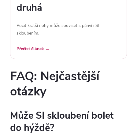
druhá
Pocit kratší nohy může souviset s pánví i SI
skloubením.
Přečíst článek →
FAQ: Nejčastější
otázky
Může SI skloubení bolet
do hýždě?