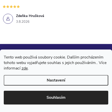
Zdeňka Hrušková
3.8.2026
Mějte přehled o novinkách
Tento web používá soubory cookie. Dalším procházením
a slevách
Z
tohoto webu vyjadřujete souhlas s jejich používáním.. Více
informací
zde
.
á
E-mail
ODEBÍRAT
Nastavení
p
Vložením e-mailu souhlasíte s
podmínkami ochrany osobních údajů
Souhlasím
a