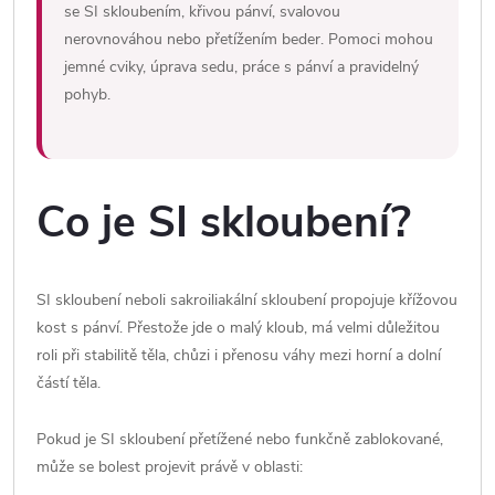
se SI skloubením, křivou pánví, svalovou
nerovnováhou nebo přetížením beder. Pomoci mohou
jemné cviky, úprava sedu, práce s pánví a pravidelný
pohyb.
Co je SI skloubení?
SI skloubení neboli sakroiliakální skloubení propojuje křížovou
kost s pánví. Přestože jde o malý kloub, má velmi důležitou
roli při stabilitě těla, chůzi i přenosu váhy mezi horní a dolní
částí těla.
Pokud je SI skloubení přetížené nebo funkčně zablokované,
může se bolest projevit právě v oblasti: