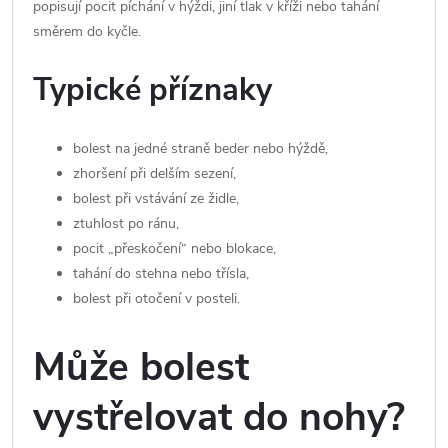
popisují pocit píchání v hýždi, jiní tlak v kříži nebo tahání
směrem do kyčle.
Typické příznaky
bolest na jedné straně beder nebo hýždě,
zhoršení při delším sezení,
bolest při vstávání ze židle,
ztuhlost po ránu,
pocit „přeskočení“ nebo blokace,
tahání do stehna nebo třísla,
bolest při otočení v posteli.
Může bolest
vystřelovat do nohy?