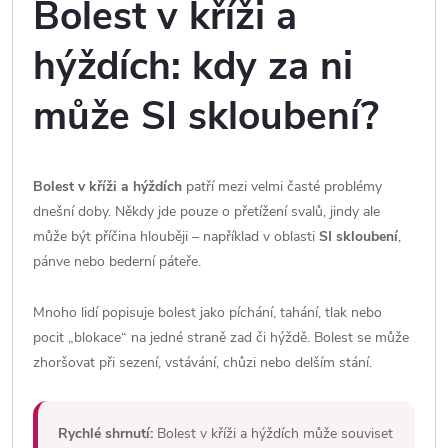
Bolest v kříži a
hýždích: kdy za ni
může SI skloubení?
Bolest v kříži a hýždích
patří mezi velmi časté problémy
dnešní doby. Někdy jde pouze o přetížení svalů, jindy ale
může být příčina hlouběji – například v oblasti
SI skloubení
,
pánve nebo bederní páteře.
Mnoho lidí popisuje bolest jako píchání, tahání, tlak nebo
pocit „blokace“ na jedné straně zad či hýždě. Bolest se může
zhoršovat při sezení, vstávání, chůzi nebo delším stání.
Rychlé shrnutí:
Bolest v kříži a hýždích může souviset