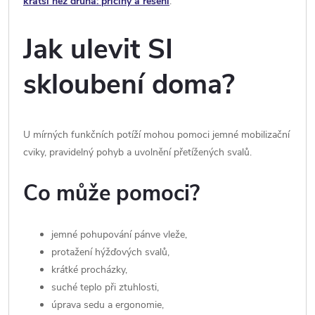
kratší než druhá: příčiny a řešení
.
Jak ulevit SI
skloubení doma?
U mírných funkčních potíží mohou pomoci jemné mobilizační
cviky, pravidelný pohyb a uvolnění přetížených svalů.
Co může pomoci?
jemné pohupování pánve vleže,
protažení hýžďových svalů,
krátké procházky,
suché teplo při ztuhlosti,
úprava sedu a ergonomie,