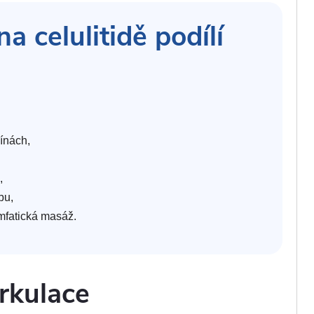
a celulitidě podílí
ínách,
,
bu,
mfatická masáž.
irkulace