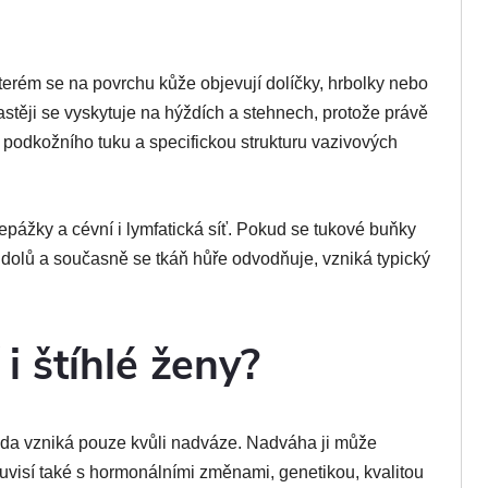
terém se na povrchu kůže objevují dolíčky, hrbolky nebo
stěji se vyskytuje na hýždích a stehnech, protože právě
 podkožního tuku a specifickou strukturu vazivových
epážky a cévní i lymfatická síť. Pokud se tukové buňky
dolů a současně se tkáň hůře odvodňuje, vzniká typický
 i štíhlé ženy?
itida vzniká pouze kvůli nadváze. Nadváha ji může
souvisí také s hormonálními změnami, genetikou, kvalitou