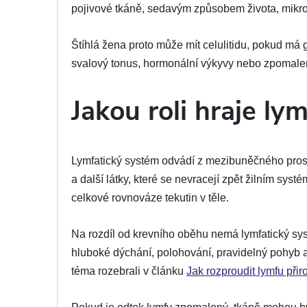
pojivové tkáně, sedavým způsobem života, mikroc
Štíhlá žena proto může mít celulitidu, pokud má 
svalový tonus, hormonální výkyvy nebo zpomalený
Jakou roli hraje ly
Lymfatický systém odvádí z mezibuněčného prosto
a další látky, které se nevracejí zpět žilním sys
celkové rovnováze tekutin v těle.
Na rozdíl od krevního oběhu nemá lymfatický sy
hluboké dýchání, polohování, pravidelný pohyb a
téma rozebrali v článku
Jak rozproudit lymfu při