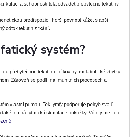
irkulací a schopností těla odvádět přebytečné tekutiny.
genetickou predispozici, horší pevnost kůže, slabší
 odtok tekutin z tkání.
mfatický systém?
ru přebytečnou tekutinu, bílkoviny, metabolické zbytky
témem. Zároveň se podílí na imunitních procesech a
stém vlastní pumpu. Tok lymfy podporuje pohyb svalů,
 také jemná rytmická stimulace pokožky. Více jsme toto
rozeně
.