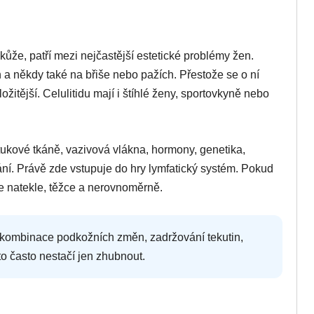
ůže, patří mezi nejčastější estetické problémy žen.
 a někdy také na břiše nebo pažích. Přestože se o ní
ožitější. Celulitidu mají i štíhlé ženy, sportovkyně nebo
 tukové tkáně, vazivová vlákna, hormony, genetika,
kání. Právě zde vstupuje do hry lymfatický systém. Pokud
e natekle, těžce a nerovnoměrně.
to kombinace podkožních změn, zadržování tekutin,
to často nestačí jen zhubnout.