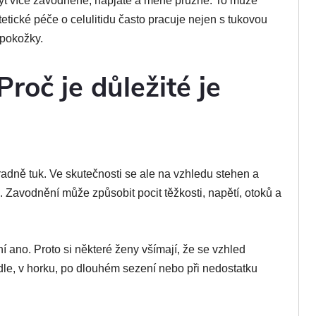
ýt více zavodněné, napjaté a méně pružné. To může
stetické péče o celulitidu často pracuje nejen s tukovou
u pokožky.
Proč je důležité je
adně tuk. Ve skutečnosti se ale na vzhledu stehen a
. Zavodnění může způsobit pocit těžkosti, napětí, otoků a
ano. Proto si některé ženy všímají, že se vzhled
ídle, v horku, po dlouhém sezení nebo při nedostatku