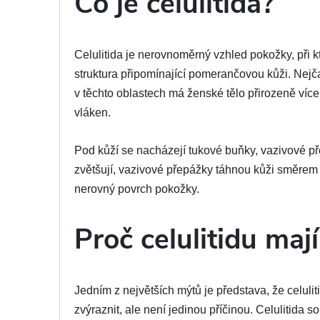
Co je celulitida?
Celulitida je nerovnoměrný vzhled pokožky, při k
struktura připomínající pomerančovou kůži. Nejča
v těchto oblastech má ženské tělo přirozeně více
vláken.
Pod kůží se nacházejí tukové buňky, vazivové př
zvětšují, vazivové přepážky táhnou kůži směrem 
nerovný povrch pokožky.
Proč celulitidu mají
Jedním z největších mýtů je představa, že celul
zvýraznit, ale není jedinou příčinou. Celulitida 