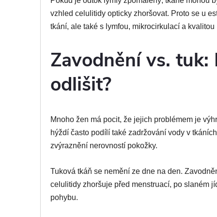
Pokud je odtok lymfy zpomalený, tkáně mohou b
vzhled celulitidy opticky zhoršovat. Proto se u e
tkání, ale také s lymfou, mikrocirkulací a kvalito
Zavodnění vs. tuk: 
odlišit?
Mnoho žen má pocit, že jejich problémem je výhr
hýždí často podílí také zadržování vody v tkáních
zvýraznění nerovností pokožky.
Tuková tkáň se nemění ze dne na den. Zavodnění 
celulitidy zhoršuje před menstruací, po slaném j
pohybu.