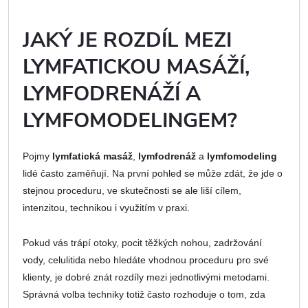
JAKÝ JE ROZDÍL MEZI
LYMFATICKOU MASÁŽÍ,
LYMFODRENÁŽÍ A
LYMFOMODELINGEM?
Pojmy
lymfatická masáž
,
lymfodrenáž
a
lymfomodeling
lidé často zaměňují. Na první pohled se může zdát, že jde o
stejnou proceduru, ve skutečnosti se ale liší cílem,
intenzitou, technikou i využitím v praxi.
Pokud vás trápí otoky, pocit těžkých nohou, zadržování
vody, celulitida nebo hledáte vhodnou proceduru pro své
klienty, je dobré znát rozdíly mezi jednotlivými metodami.
Správná volba techniky totiž často rozhoduje o tom, zda