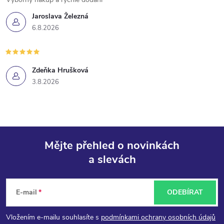
Jaroslava Železná
6.8.2026
Zdeňka Hrušková
3.8.2026
Mějte přehled o novinkách
a slevách
Z
á
E-mail
ODEBÍRAT
p
Vložením e-mailu souhlasíte s
podmínkami ochrany osobních údajů