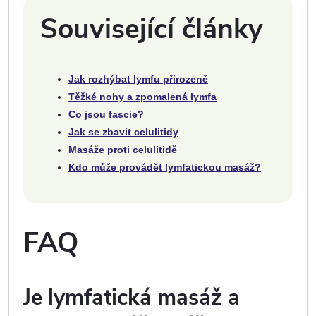
Související články
Jak rozhýbat lymfu přirozeně
Těžké nohy a zpomalená lymfa
Co jsou fascie?
Jak se zbavit celulitidy
Masáže proti celulitidě
Kdo může provádět lymfatickou masáž?
FAQ
Je lymfatická masáž a