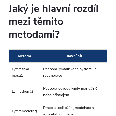
Jaký je hlavní rozdíl
mezi těmito
metodami?
Metoda
Hlavní cíl
Lymfatická
Podpora lymfatického systému a
masáž
regenerace
Podpora odvodu lymfy manuálně
Lymfodrenáž
nebo přístrojem
Práce s podkožím, modelace a
Lymfomodeling
anticelulitidní péče