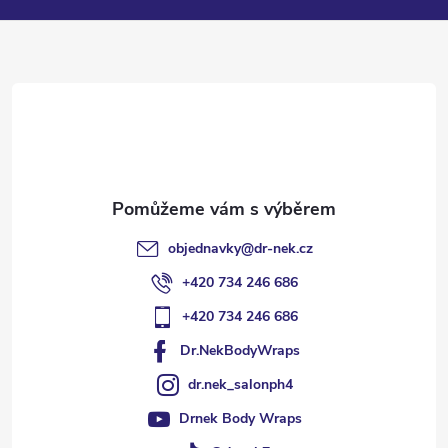
a
t
í
objednavky
@
dr-nek.cz
+420 734 246 686
+420 734 246 686
Dr.NekBodyWraps
dr.nek_salonph4
Drnek Body Wraps