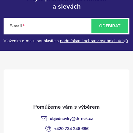
a slevách
Z
á
E-mail
ODEBÍRAT
p
Vložením e-mailu souhlasíte s
podmínkami ochrany osobních údajů
a
t
í
objednavky
@
dr-nek.cz
+420 734 246 686