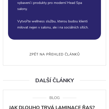
vybavení i produkty pro moderní Head Spa
salony.
Vytvořte wellness službu, kterou budou klienti
milovat nejen v salonu, ale i na sociálních sítích.
ZPĚT NA PŘEHLED ČLÁNKŮ
DALŠÍ ČLÁNKY
BLOG
JAK DLOUHO TRVÁ LAMINACE ŘAS?