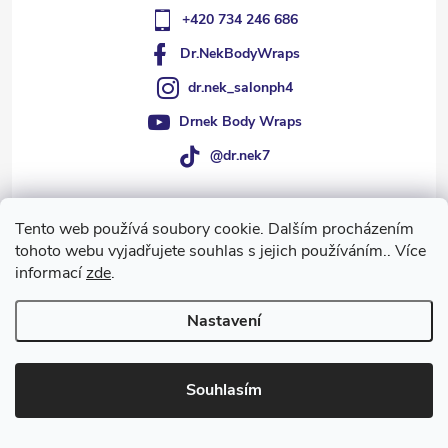
+420 734 246 686
Dr.NekBodyWraps
dr.nek_salonph4
Drnek Body Wraps
@dr.nek7
Tento web používá soubory cookie. Dalším procházením
Informace pro vás
tohoto webu vyjadřujete souhlas s jejich používáním.. Více
informací
zde
.
Přijímáme online platby
Nastavení
Souhlasím