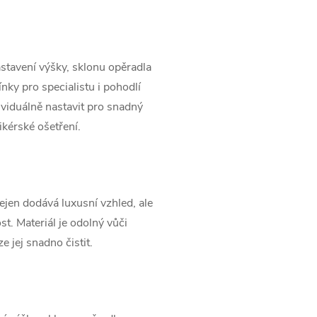
tavení výšky, sklonu opěradla
nky pro specialistu i pohodlí
ividuálně nastavit pro snadný
kérské ošetření.
nejen dodává luxusní vzhled, ale
t. Materiál je odolný vůči
 jej snadno čistit.