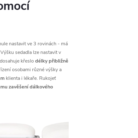
omocí
nule nastavit ve 3 rovinách - má
 Výšku sedadla lze nastavit v
 dosahuje křeslo
délky přibližně
řízení osobami různé výšky a
ám
klienta i lékaře. Rukojeť
mu zavěšení dálkového