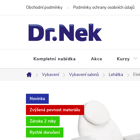
Přejít
Obchodní podmínky
Podmínky ochrany osobních údajů
na
obsah
Kompletní nabídka
Akce
Kurzy
Vybavení
Vybavení salonů
Lehátka
Ele
Domů
Novinka
Zvýšená pevnost materiálu
Záruka 2 roky
Rychlé doručení