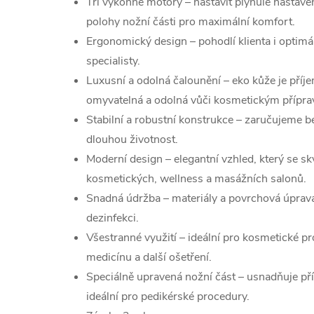
Tři výkonné motory – nastavit plynulé nastave
polohy nožní části pro maximální komfort.
Ergonomický design – pohodlí klienta i optim
specialisty.
Luxusní a odolná čalounění – eko kůže je příj
omyvatelná a odolná vůči kosmetickým přípr
Stabilní a robustní konstrukce – zaručujeme 
dlouhou životnost.
Moderní design – elegantní vzhled, který se sk
kosmetických, wellness a masážních salonů.
Snadná údržba – materiály a povrchová úprava
dezinfekci.
Všestranné využití – ideální pro kosmetické p
medicínu a další ošetření.
Speciálně upravená nožní část – usnadňuje pří
ideální pro pedikérské procedury.