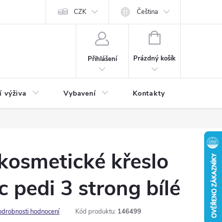
CZK
Čeština
NÁKUPNÍ
KOŠÍK
Prázdný košík
Přihlášení
í výživa
Vybavení
Kontakty
Blog
 kosmetické křeslo
c pedi 3 strong bílé
odrobnosti hodnocení
Kód produktu:
146499