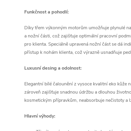
Funkčnost a pohodlí:
Díky třem výkonným motorům umožňuje plynulé nas
a nožní části, což zajišťuje optimální pracovní podmí
pro klienta. Speciálně upravená nožní část se dá ind
přístup k nohám klienta, což výrazně usnadňuje pedi
Luxusní desing a odolnost:
Elegantní bílé čalounění z vysoce kvalitní eko kůže 
zároveň zajišťuje snadnou údržbu a dlouhou životnos
kosmetickým přípravkům, neabsorbuje nečistoty a lze
Hlavní výhody: