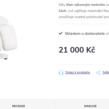
Díky
třem výkonným motorům
u
části
, což zajišťuje maximální fle
umožňuje snadné polohování pro 
Skladem u dodavatele
>
21 000 Kč
Měrná
cena:
Dotaz k produktu
Sdíl
RECENZE
DISKUZE