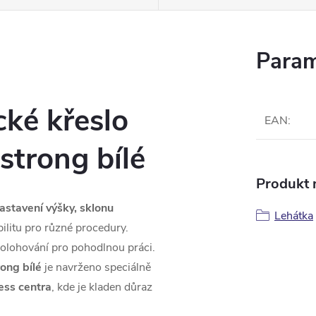
Param
cké křeslo
EAN
:
 strong bílé
Produkt n
astavení výšky, sklonu
Lehátka
bilitu pro různé procedury.
lohování pro pohodlnou práci.
rong bílé
je navrženo speciálně
ess centra
, kde je kladen důraz