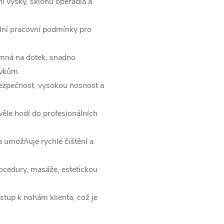
ní výšky, sklonu opěradla a
ální pracovní podmínky pro
emná na dotek, snadno
avkům.
bezpečnost, vysokou nosnost a
věle hodí do profesionálních
 umožňuje rychlé čištění a
rocedury, masáže, estetickou
stup k nohám klienta, což je