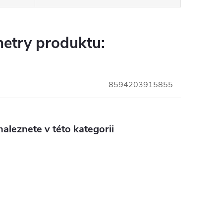
etry produktu:
8594203915855
aleznete v této kategorii