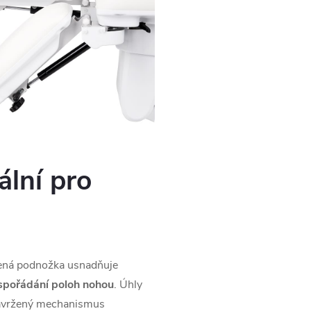
ální pro
ená podnožka usnadňuje
uspořádání poloh nohou
. Úhly
 navržený mechanismus