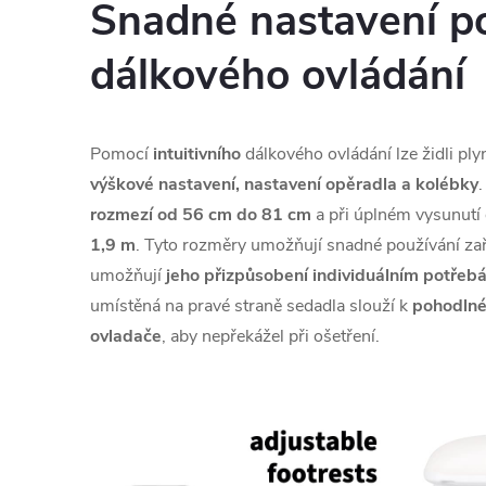
Snadné nastavení p
dálkového ovládání
Pomocí
intuitivního
dálkového ovládání lze židli ply
výškové nastavení, nastavení opěradla a kolébky
.
rozmezí od 56 cm do 81 cm
a při úplném vysunutí
1,9 m
. Tyto rozměry umožňují snadné používání za
umožňují
jeho přizpůsobení individuálním potřeb
umístěná na pravé straně sedadla slouží k
pohodlné
ovladače
, aby nepřekážel při ošetření.