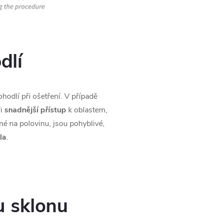
dlí
hodlí při ošetření. V případě
i
snadnější přístup
k oblastem,
ené na polovinu, jsou pohyblivé,
la
.
u sklonu