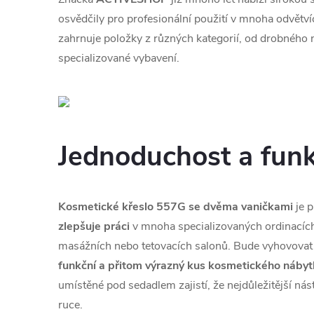
osvědčily pro profesionální použití v mnoha odvětv
zahrnuje položky z různých kategorií, od drobného 
specializované vybavení.
Jednoduchost a fun
Kosmetické křeslo 557G se dvěma vaničkami
je p
zlepšuje práci
v mnoha specializovaných ordinacích
masážních nebo tetovacích salonů. Bude vyhovovat t
funkční a přitom výrazný kus kosmetického náby
umístěné pod sedadlem zajistí, že nejdůležitější ná
ruce.