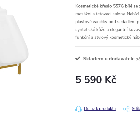
Kosmetické křeslo 557G bílé se 
masážní a tetovací salony. Nabízí
plastové vaničky pod sedadlem pr
syntetické kůže a elegantní kovov
funkční a stylový kosmetický náb
Skladem u dodavatele
>
5 590 Kč
Měrná
cena:
Dotaz k produktu
Sdíl