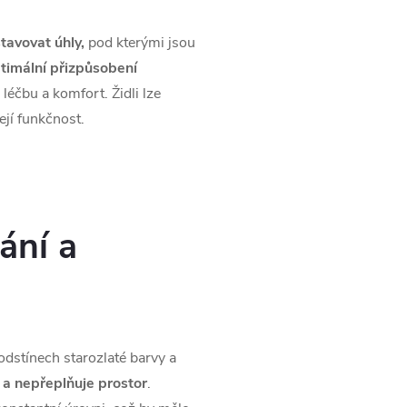
avovat úhly,
pod kterými jsou
timální přizpůsobení
éčbu a komfort. Židli lze
ejí funkčnost.
ání a
dstínech starozlaté barvy a
 a nepřeplňuje prostor
.