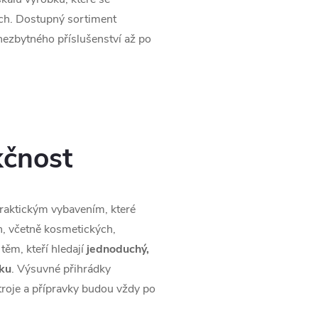
ích. Dostupný sortiment
nezbytného příslušenství až po
kčnost
raktickým vybavením, které
, včetně kosmetických,
ěm, kteří hledají
jednoduchý,
tku
. Výsuvné přihrádky
stroje a přípravky budou vždy po