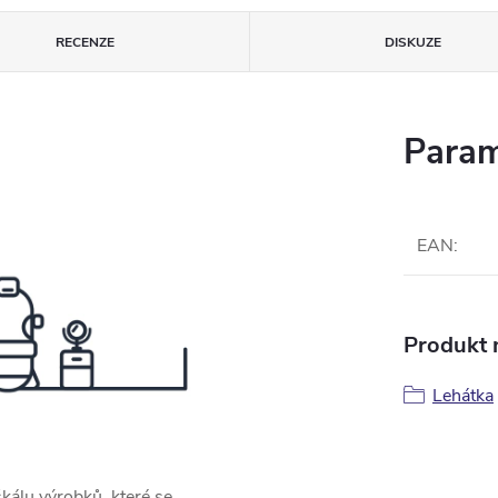
RECENZE
DISKUZE
Param
EAN
:
Produkt n
Lehátka
škálu výrobků, které se