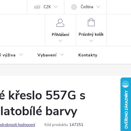
CZK
Čeština
NÁKUPNÍ
KOŠÍK
Prázdný košík
Přihlášení
í výživa
Vybavení
Kontakty
Blog
é křeslo 557G s
latobílé barvy
odrobnosti hodnocení
Kód produktu:
147251