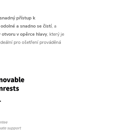
snadný přístup k
u
odolné a snadno se čistí
, a
y
otvoru v opěrce hlavy
, který je
e ideální pro ošetření prováděná