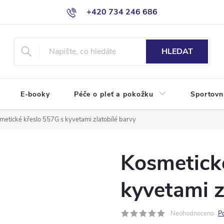
+420 734 246 686
HLEDAT
E-booky
Péče o pleť a pokožku
Sportovn
metické křeslo 557G s kyvetami zlatobílé barvy
Kosmetick
kyvetami z
Neohodnoceno
P