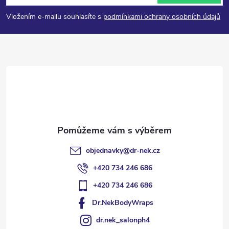
p
Vložením e-mailu souhlasíte s
podmínkami ochrany osobních údajů
a
t
í
objednavky
@
dr-nek.cz
+420 734 246 686
+420 734 246 686
Dr.NekBodyWraps
dr.nek_salonph4