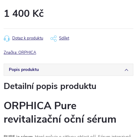
1 400 Kč
Měrná
cena:
Dotaz k produktu
Sdílet
Značka:
ORPHICA
Popis produktu
Detailní popis produktu
ORPHICA Pure
revitalizační oční sérum
PURE je sérum
, které pečuje o citlivou oblast očí. Sérum intenzivně