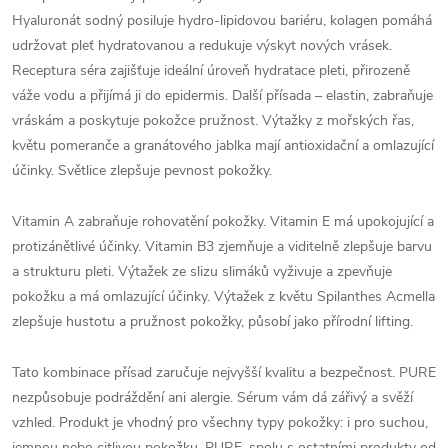
Hyaluronát sodný posiluje hydro-lipidovou bariéru, kolagen pomáhá
udržovat pleť hydratovanou a redukuje výskyt nových vrásek.
Receptura séra zajišťuje ideální úroveň hydratace pleti, přirozeně
váže vodu a přijímá ji do epidermis. Další přísada – elastin, zabraňuje
vráskám a poskytuje pokožce pružnost. Výtažky z mořských řas,
květu pomeranče a granátového jablka mají antioxidační a omlazující
účinky. Světlice zlepšuje pevnost pokožky.
Vitamin A zabraňuje rohovatění pokožky. Vitamin E má upokojující a
protizánětlivé účinky. Vitamin B3 zjemňuje a viditelně zlepšuje barvu
a strukturu pleti. Výtažek ze slizu slimáků vyživuje a zpevňuje
pokožku a má omlazující účinky. Výtažek z květu Spilanthes Acmella
zlepšuje hustotu a pružnost pokožky, působí jako přírodní lifting.
Tato kombinace přísad zaručuje nejvyšší kvalitu a bezpečnost. PURE
nezpůsobuje podráždění ani alergie. Sérum vám dá zářivý a svěží
vzhled. Produkt je vhodný pro všechny typy pokožky: i pro suchou,
jemnou nebo citlivou pokožku. PURE, spolu s ostatními produkty od