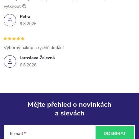
vytknout 😊
Petra
9.8.2026
Výborný nákup a rychlé dodání
Jaroslava Železná
6.8.2026
Mějte přehled o novinkách
a slevách
Z
á
E-mail
ODEBÍRAT