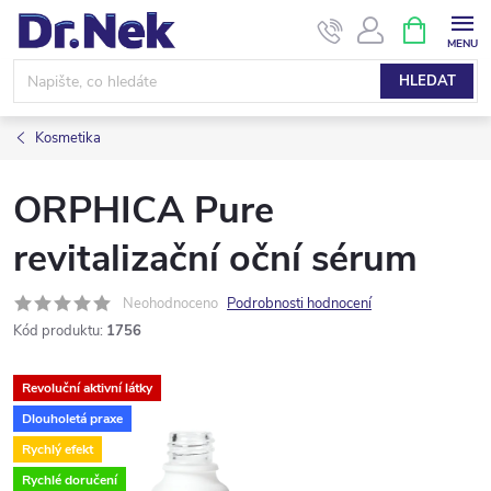
Přejít
NÁKUPNÍ
KOŠÍK
na
obsah
HLEDAT
Kosmetika
ORPHICA Pure
revitalizační oční sérum
Neohodnoceno
Podrobnosti hodnocení
Kód produktu:
1756
Revoluční aktivní látky
Dlouholetá praxe
Rychlý efekt
Rychlé doručení