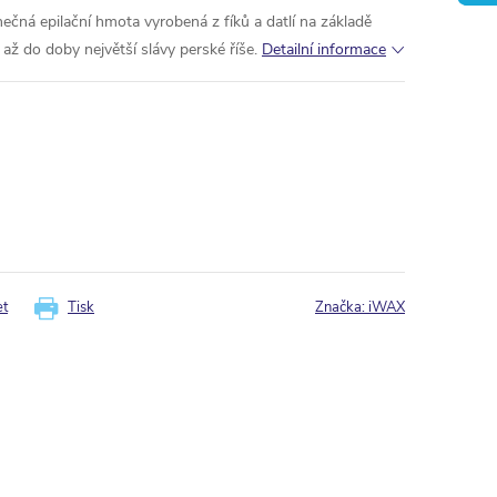
inečná epilační hmota vyrobená z fíků a datlí na základě
 až do doby největší slávy perské říše.
Detailní informace
et
Tisk
Značka:
iWAX