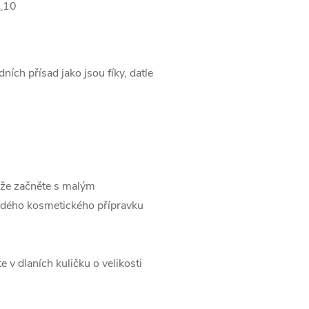
ních přísad jako jsou fíky, datle
kže začněte s malým
aždého kosmetického přípravku
v dlaních kuličku o velikosti