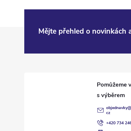
Z
Mějte přehled o novinkách
á
p
a
t
í
objednavky
cz
+420 734 24