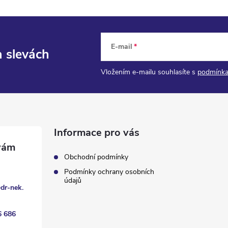
E-mail
a slevách
Vložením e-mailu souhlasíte s
podmínka
Informace pro vás
Obchodní podmínky
Podmínky ochrany osobních
údajů
@
dr-nek.
6 686