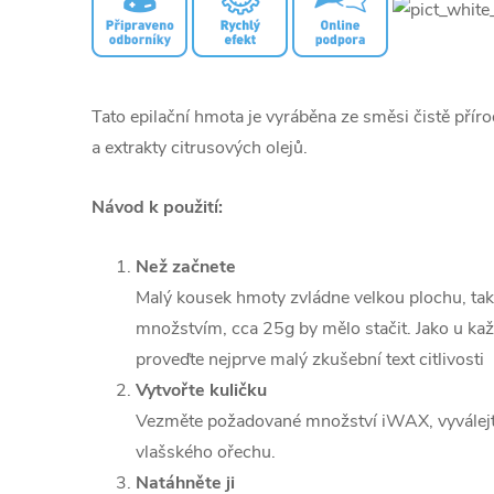
Tato epilační hmota je vyráběna ze směsi čistě přírod
a extrakty citrusových olejů.
Návod k použití:
Než začnete
Malý kousek hmoty zvládne velkou plochu, ta
množstvím, cca 25g by mělo stačit. Jako u k
proveďte nejprve malý zkušební text citlivosti
Vytvořte kuličku
Vezměte požadované množství iWAX, vyválejte 
vlašského ořechu.
Natáhněte ji