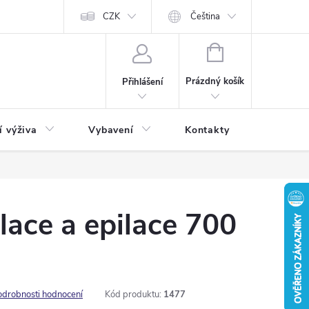
CZK
Čeština
NÁKUPNÍ
KOŠÍK
Prázdný košík
Přihlášení
í výživa
Vybavení
Kontakty
Blog
ace a epilace 700
odrobnosti hodnocení
Kód produktu:
1477