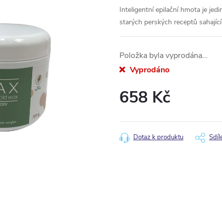
Inteligentní epilační hmota je jed
starých perských receptů sahající
Položka byla vyprodána…
Vyprodáno
658 Kč
Měrná
cena:
Dotaz k produktu
Sdíl