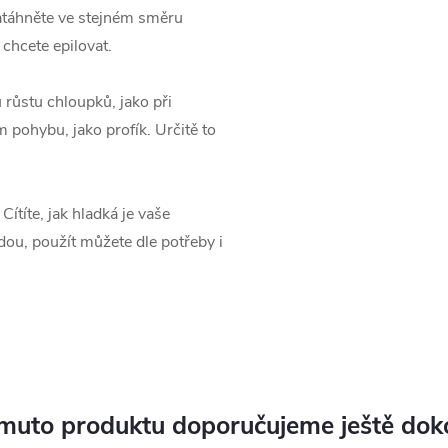
atáhněte ve stejném směru
 chcete epilovat.
 růstu chloupků, jako při
 pohybu, jako profík. Určitě to
Cítíte, jak hladká je vaše
dou, použít můžete dle potřeby i
muto produktu doporučujeme ještě dok