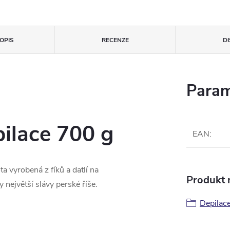
OPIS
RECENZE
D
Param
ilace 700 g
EAN
:
ta vyrobená z fíků a datlí na
Produkt n
 největší slávy perské říše.
Depilace