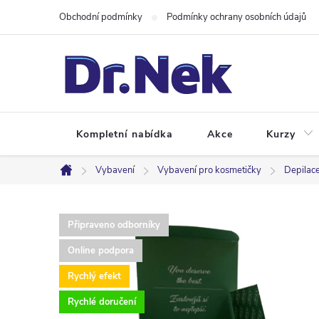
Přejít
Obchodní podmínky
Podmínky ochrany osobních údajů
na
obsah
Kompletní nabídka
Akce
Kurzy
Vybavení
Vybavení pro kosmetičky
Depilace
Domů
Připraveno odborníky
Online podpora
Rychlý efekt
Rychlé doručení