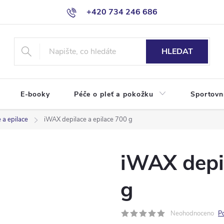
+420 734 246 686
HLEDAT
E-booky
Péče o pleť a pokožku
Sportovn
 a epilace
iWAX depilace a epilace 700 g
iWAX depil
g
Neohodnoceno
P