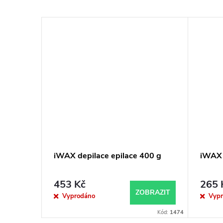
iWAX depilace epilace 400 g
iWAX 
453 Kč
265 
ZOBRAZIT
Vyprodáno
Vyp
Kód:
1474