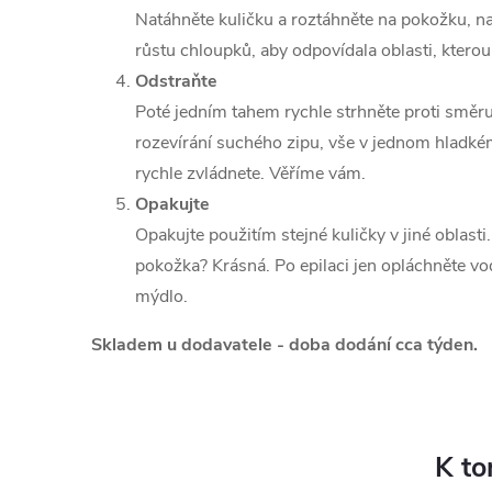
Natáhněte kuličku a roztáhněte na pokožku, n
růstu chloupků, aby odpovídala oblasti, kterou
Odstraňte
Poté jedním tahem rychle strhněte proti směru
rozevírání suchého zipu, vše v jednom hladkém
rychle zvládnete. Věříme vám.
Opakujte
Opakujte použitím stejné kuličky v jiné oblasti. 
pokožka? Krásná. Po epilaci jen opláchněte vo
mýdlo.
Skladem u dodavatele - doba dodání cca týden.
K to