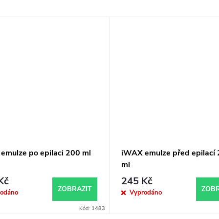
emulze po epilaci 200 ml
iWAX emulze před epilací
ml
Kč
245 Kč
ZOBRAZIT
ZOBR
rodáno
Vyprodáno
Kód:
1483