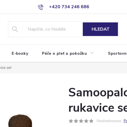
+420 734 246 686
HLEDAT
E-booky
Péče o pleť a pokožku
Sportovn
ice set
Samoopalo
rukavice s
Neohodnoceno
P