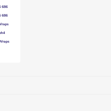
6 686
6 686
Wraps
ph4
Wraps