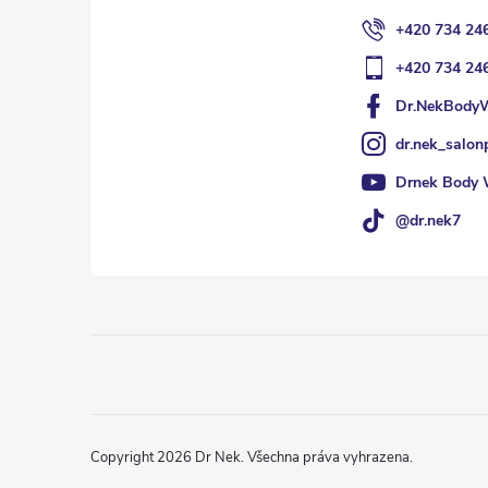
+420 734 24
+420 734 24
Dr.NekBody
dr.nek_salon
Drnek Body 
@dr.nek7
Copyright 2026
Dr Nek
. Všechna práva vyhrazena.