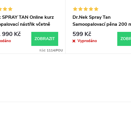
k SPRAY TAN Online kurz
Dr.Nek Spray Tan
palovací nástřik včetně
Samoopalovací pěna 200 
ikátu a přístoje
 990 Kč
599 Kč
ZOBRAZIT
ZOBR
rodáno
Vyprodáno
Kód:
1114/POU