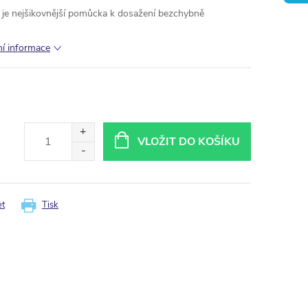
 je nejšikovnější pomůcka k dosažení bezchybně
ní informace
VLOŽIT DO KOŠÍKU
et
Tisk