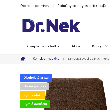
Přejít
Obchodní podmínky
Podmínky ochrany osobních údajů
na
obsah
Kompletní nabídka
Akce
Kurzy
Kompletní nabídka
Samoopalovací aplikační rukav
Domů
Dlouholetá praxe
Online podpora
Rychlý efekt
Rychlé doručení