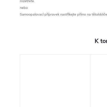
rozetřete.
nebo
Samoopalovací přípravek nastříkejte přímo na tělo/obličej
K to