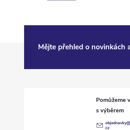
Z
Mějte přehled o novinkách
á
p
a
t
í
objednavky
cz