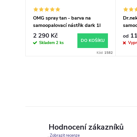
OMG spray tan - barva na
Dr.ne
samoopalovací nástřik dark 1l
samoo
certif
2 290 Kč
11
od
DO KOŠÍKU
Skladem
2 ks
Vyp
Kód:
1582
Hodnocení zákazníků
Zobrazit recenze