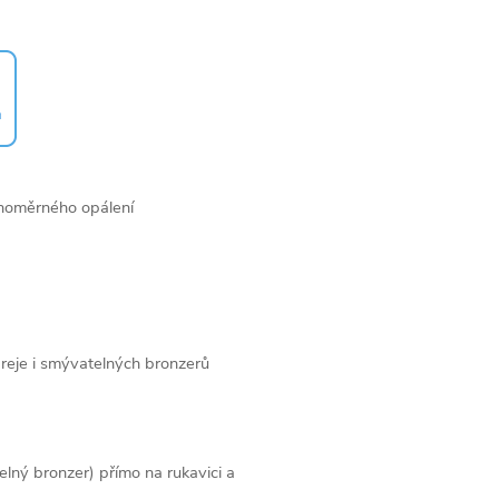
noměrného opálení
preje i smývatelných bronzerů
lný bronzer) přímo na rukavici a