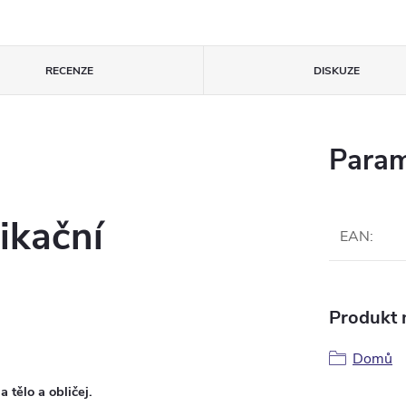
RECENZE
DISKUZE
Param
ikační
EAN
:
Produkt n
Domů
 tělo a obličej.