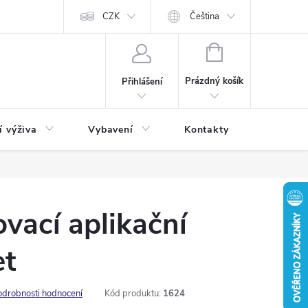
CZK
Čeština
NÁKUPNÍ
KOŠÍK
Prázdný košík
Přihlášení
í výživa
Vybavení
Kontakty
Blog
vací aplikační
et
odrobnosti hodnocení
Kód produktu:
1624