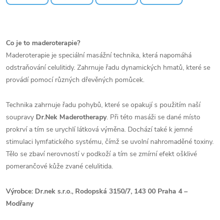
Co je to maderoterapie?
Maderoterapie je speciální masážní technika, která napomáhá
odstraňování celulitidy. Zahrnuje řadu dynamických hmatů, které se
provádí pomocí různých dřevěných pomůcek.
Technika zahrnuje řadu pohybů, které se opakují s použitím naší
soupravy
Dr.Nek Maderotherapy
. Při této masáži se dané místo
prokrví a tím se urychlí látková výměna. Dochází také k jemné
stimulaci lymfatického systému, čímž se uvolní nahromaděné toxiny.
Tělo se zbaví nerovností v podkoží a tím se zmírní efekt ošklivé
pomerančové kůže zvané celulitida.
Výrobce: Dr.nek s.r.o.
, Rodopská
3150/7
, 143 00 Praha 4 –
Modřany