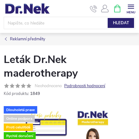
Přejít
NÁKUPNÍ
KOŠÍK
na
obsah
HLEDAT
Reklamní předměty
Leták Dr.Nek
maderotherapy
Neohodnoceno
Podrobnosti hodnocení
Kód produktu:
1849
Dlouholetá praxe
Online podpora
Proti celulitidě
Rychlé doručení