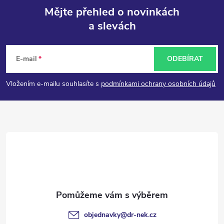
Mějte přehled o novinkách
a slevách
Z
á
E-mail
ODEBÍRAT
p
Vložením e-mailu souhlasíte s
podmínkami ochrany osobních údajů
a
t
í
objednavky
@
dr-nek.cz