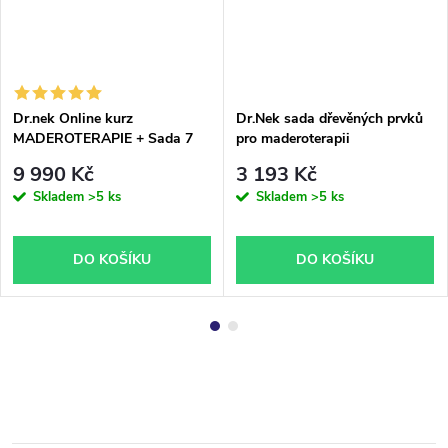
Dr.nek Online kurz
Dr.Nek sada dřevěných prvků
MADEROTERAPIE + Sada 7
pro maderoterapii
ks dřevěných prvků + Olej -
9 990 Kč
3 193 Kč
online verze
Skladem
>5 ks
Skladem
>5 ks
DO KOŠÍKU
DO KOŠÍKU