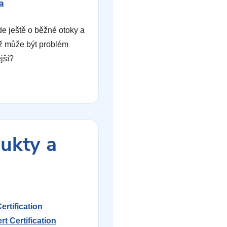
a
de ještě o běžné otoky a
ž může být problém
jší?
ukty a
ertification
t Certification