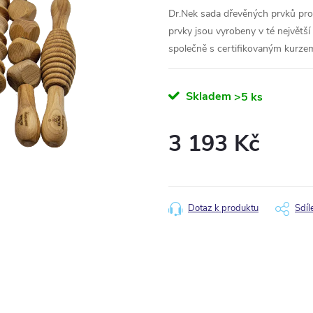
Dr.Nek sada dřevěných prvků pro
prvky jsou vyrobeny v té největš
společně s certifikovaným kurze
Skladem
>5 ks
3 193 Kč
Měrná
cena:
Dotaz k produktu
Sdíl