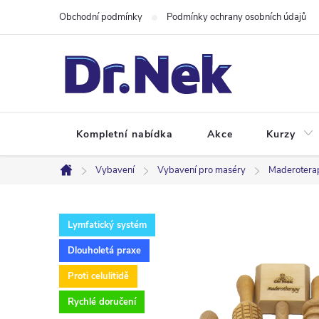
Přejít
Obchodní podmínky
Podmínky ochrany osobních údajů
na
obsah
Kompletní nabídka
Akce
Kurzy
Vybavení
Vybavení pro maséry
Maderotera
Domů
Lymfatický systém
Dlouholetá praxe
Proti celulitidě
Rychlé doručení