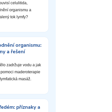
uvisí celulitida,
nění organismu a
lený tok lymfy?
odnění organismu:
iny a řešení
tělo zadržuje vodu a jak
pomoci maderoterapie
lymfatická masáž.
edém: příznaky a