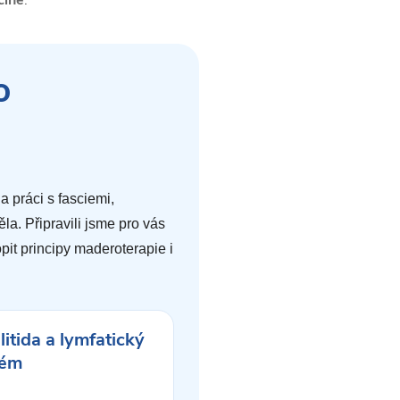
číně
.
o
 práci s fasciemi,
la. Připravili jsme pro vás
it principy maderoterapie i
litida a lymfatický
tém