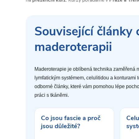
na
prezenční kurz
. Kurzy pořádáme v
Praze a Tren
Související články 
maderoterapii
Maderoterapie je oblíbená technika zaměřená na
lymfatickým systémem, celulitidou a konturami tě
odborné články, které vám pomohou lépe pochop
práci s tkáněmi.
Co jsou fascie a proč
Celu
jsou důležité?
sys