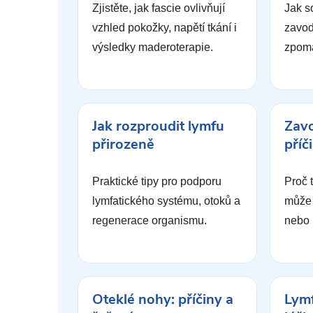
Zjistěte, jak fascie ovlivňují
Jak so
vzhled pokožky, napětí tkání i
zavod
výsledky maderoterapie.
zpoma
Jak rozproudit lymfu
Zav
přirozeně
příč
Praktické tipy pro podporu
Proč 
lymfatického systému, otoků a
může 
regenerace organismu.
nebo 
Oteklé nohy: příčiny a
Lymf