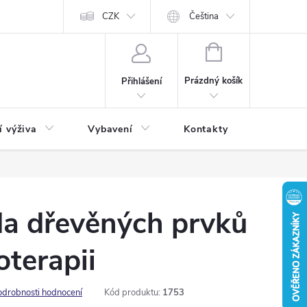
CZK
Čeština
NÁKUPNÍ
KOŠÍK
Prázdný košík
Přihlášení
í výživa
Vybavení
Kontakty
Blog
da dřevěných prvků
terapii
odrobnosti hodnocení
Kód produktu:
1753