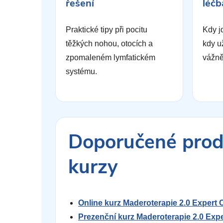
řešení
léčb
Praktické tipy při pocitu
Kdy j
těžkých nohou, otocích a
kdy u
zpomaleném lymfatickém
vážně
systému.
Doporučené prod
kurzy
Online kurz Maderoterapie 2.0 Expert C
Prezenční kurz Maderoterapie 2.0 Exper