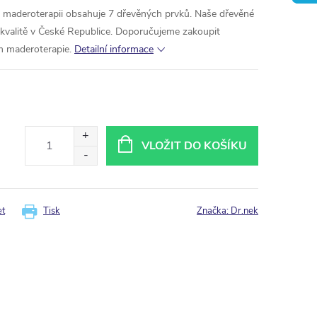
 maderoterapii obsahuje 7 dřevěných prvků. Naše dřevěné
í kvalitě v České Republice. Doporučujeme zakoupit
m maderoterapie.
Detailní informace
VLOŽIT DO KOŠÍKU
et
Tisk
Značka:
Dr.nek