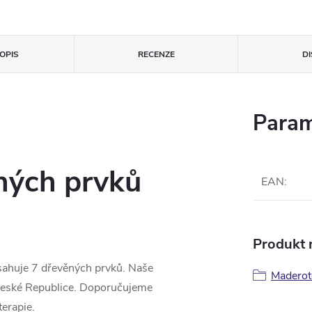
OPIS
RECENZE
D
Param
ných prvků
EAN
:
Produkt n
sahuje 7 dřevěných prvků. Naše
Maderot
v České Republice. Doporučujeme
erapie.