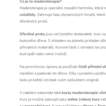
Co je to maderoterapie?
Maderoterapie je speciální masážní technika, která
celulitidy
. Zahrnuje řadu dynamických hmatů, které
dřevěných prvků.
Dřevěné prvky
jsou od českého dodavatele. Jsou vy
bukového dřeva. S ohledem na planetu je kladen důr
přírodních materiálů. Kovové části z výrobků lze zno
buď spálí nebo samo rozloží.
Na povrchovou úpravu je používán
čistě přírodní ol
nanášen a padován do dřeva. Díky vysokému podílu 
buku je každý výrobek svým způsobem originál.
V nabídce naleznete také
kurzy maderoterapie vče
Kurz je možné zakoupit jako
online (video) kurz
neb