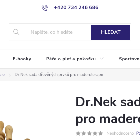
+420 734 246 686
HLEDAT
E-booky
Péče o pleť a pokožku
Sportovn
pie
Dr.Nek sada dřevěných prvků pro maderoterapii
Dr.Nek sa
pro madero
Neohodnoceno
P