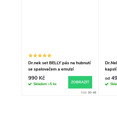
otnosti
Dr.nek set BELLY pás na hubnutí
Dr.Nek
se spalovačem a emulzí
kapslí
990 Kč
49
od
KOŠÍKU
ZOBRAZIT
Skladem
>5 ks
Skl
Kód:
3488
Kód:
30-46