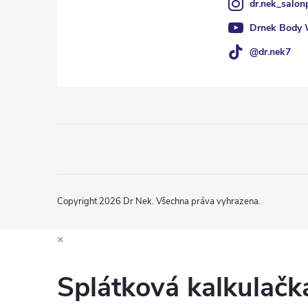
dr.nek_salon
Drnek Body 
@dr.nek7
Copyright 2026
Dr Nek
. Všechna práva vyhrazena.
×
Splátková kalkulač