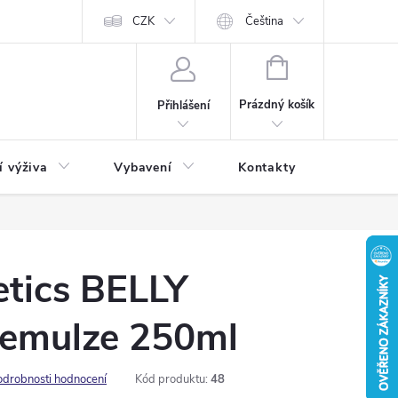
CZK
Čeština
NÁKUPNÍ
KOŠÍK
Prázdný košík
Přihlášení
í výživa
Vybavení
Kontakty
Blog
tics BELLY
 emulze 250ml
odrobnosti hodnocení
Kód produktu:
48