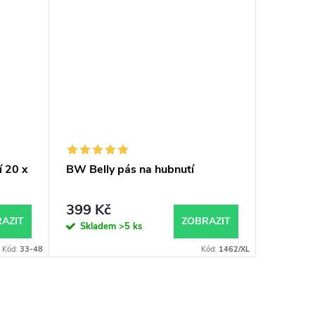
í 20 x
BW Belly pás na hubnutí
BW Pill
60 table
399 Kč
840 K
AZIT
ZOBRAZIT
Skladem
>5 ks
Sklad
Kód:
33-48
Kód:
1462/XL