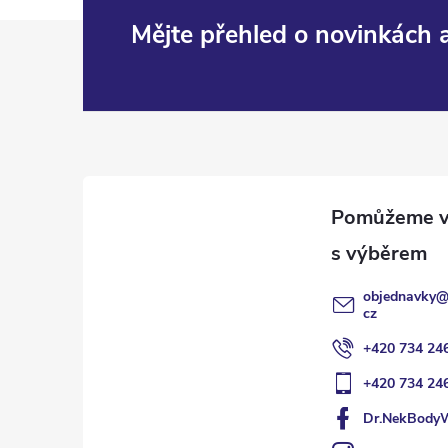
Z
Mějte přehled o novinkách
á
p
a
t
í
objednavky
cz
+420 734 24
+420 734 24
Dr.NekBody