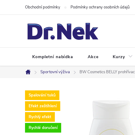
Přejít
Obchodní podmínky
Podmínky ochrany osobních údajů
na
obsah
Kompletní nabídka
Akce
Kurzy
Sportovní výživa
BW Cosmetics BELLY prohřívac
Domů
Spalování tuků
Efekt zeštíhlení
Rychlý efekt
Rychlé doručení