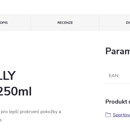
OPIS
RECENZE
D
Param
LLY
EAN
:
 250ml
Produkt n
pro lepší prokrvení pokožky a
Sportovn
s.