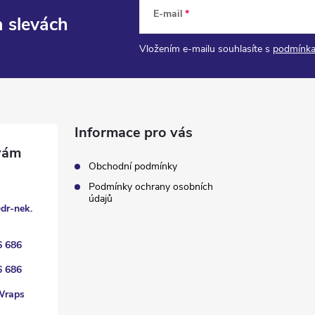
E-mail
a slevách
Vložením e-mailu souhlasíte s
podmínka
Informace pro vás
Obchodní podmínky
Podmínky ochrany osobních
údajů
@
dr-nek.
6 686
6 686
Wraps