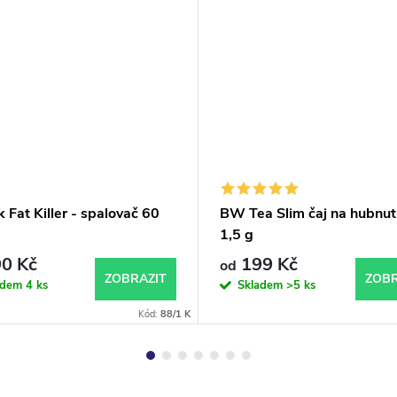
 Fat Killer - spalovač 60
BW Tea Slim čaj na hubnut
1,5 g
0 Kč
199 Kč
od
ZOBRAZIT
ZOBR
adem
4 ks
Skladem
>5 ks
Kód:
88/1 K