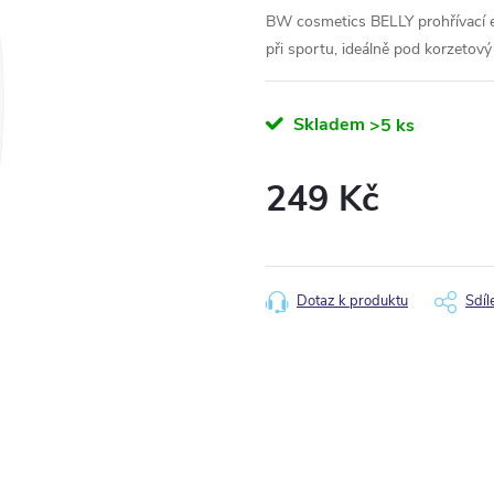
BW cosmetics BELLY prohřívací em
při sportu, ideálně pod korzetov
Skladem
>5 ks
249 Kč
Měrná
cena:
Dotaz k produktu
Sdíl