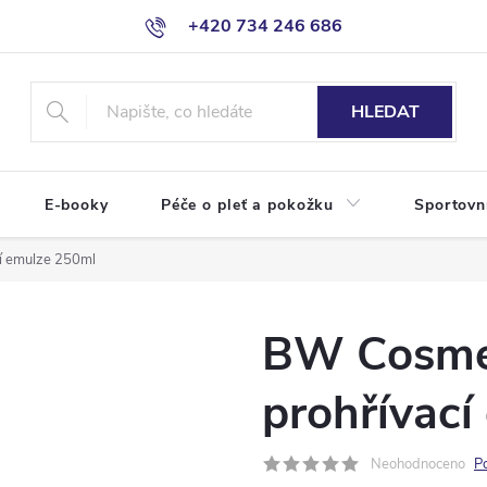
+420 734 246 686
HLEDAT
E-booky
Péče o pleť a pokožku
Sportovn
í emulze 250ml
BW Cosme
prohřívací
Neohodnoceno
P