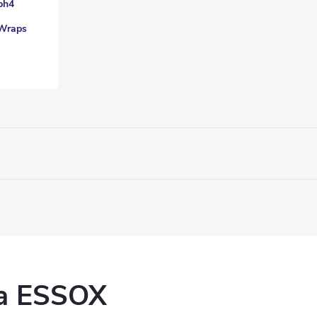
ph4
Wraps
ka ESSOX