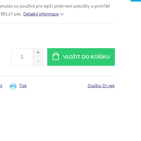
ulze se používá pro lepší prokrvení pokožky a prohřátí
ý BELLY pás.
Detailní informace
VLOŽIT DO KOŠÍKU
et
Tisk
Značka:
Dr.nek