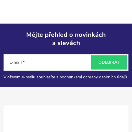
Mějte přehled o novinkách
a slevách
Z
á
E-mail
ODEBÍRAT
p
Vložením e-mailu souhlasíte s
podmínkami ochrany osobních údajů
a
t
í