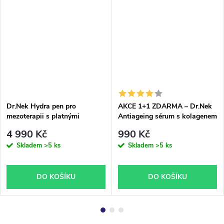
Dr.Nek Hydra pen pro
AKCE 1+1 ZDARMA – Dr.Nek
mezoterapii s platnými
Antiageing sérum s kolagenem
certifikáty pro použití v EU
4 990 Kč
990 Kč
plus Dr.Nek Antiageing sérum
Skladem
>5 ks
Skladem
>5 ks
ZDARMA
DO KOŠÍKU
DO KOŠÍKU