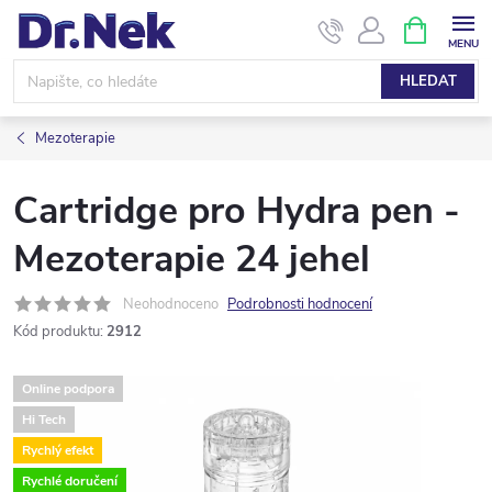
Přejít
NÁKUPNÍ
KOŠÍK
na
obsah
HLEDAT
Mezoterapie
Cartridge pro Hydra pen -
Mezoterapie 24 jehel
Neohodnoceno
Podrobnosti hodnocení
Kód produktu:
2912
Online podpora
Hi Tech
Rychlý efekt
Rychlé doručení