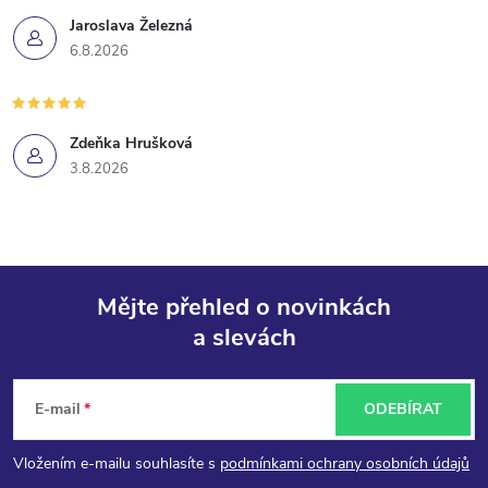
Jaroslava Železná
6.8.2026
Zdeňka Hrušková
3.8.2026
Mějte přehled o novinkách
a slevách
Z
á
E-mail
ODEBÍRAT
p
Vložením e-mailu souhlasíte s
podmínkami ochrany osobních údajů