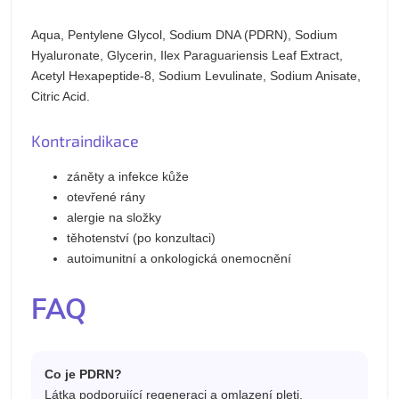
Aqua, Pentylene Glycol, Sodium DNA (PDRN), Sodium
Hyaluronate, Glycerin, Ilex Paraguariensis Leaf Extract,
Acetyl Hexapeptide-8, Sodium Levulinate, Sodium Anisate,
Citric Acid.
Kontraindikace
záněty a infekce kůže
otevřené rány
alergie na složky
těhotenství (po konzultaci)
autoimunitní a onkologická onemocnění
FAQ
Co je PDRN?
Látka podporující regeneraci a omlazení pleti.