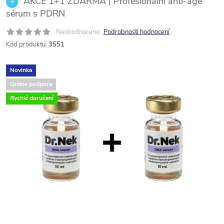
AKCE 1+1 ZDARMA | Profesionální anti-age
sérum s PDRN
Neohodnoceno
Podrobnosti hodnocení
Kód produktu:
3551
Novinka
Online podpora
Rychlé doručení