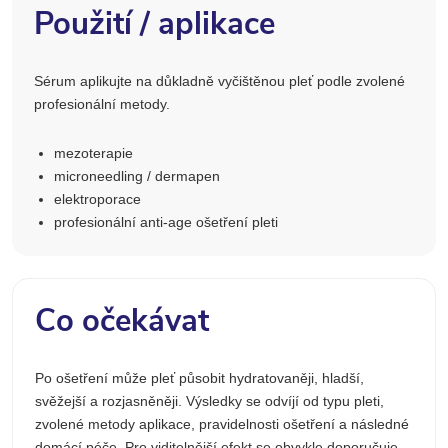
Použití / aplikace
Sérum aplikujte na důkladně vyčištěnou pleť podle zvolené
profesionální metody.
mezoterapie
microneedling / dermapen
elektroporace
profesionální anti-age ošetření pleti
Co očekávat
Po ošetření může pleť působit hydratovaněji, hladší,
svěžejší a rozjasněněji. Výsledky se odvíjí od typu pleti,
zvolené metody aplikace, pravidelnosti ošetření a následné
domácí péče. Pro viditelnější efekt se obvykle doporučuje