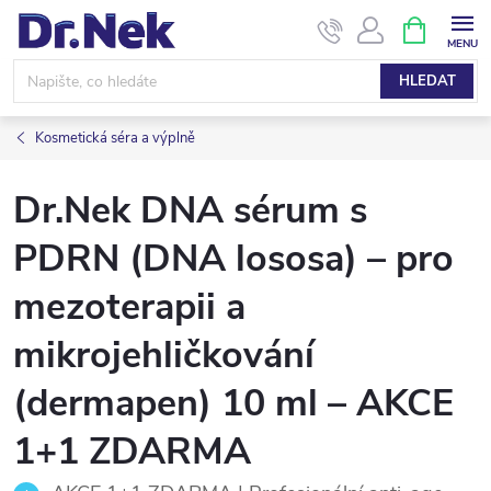
Přejít
NÁKUPNÍ
KOŠÍK
na
obsah
HLEDAT
Kosmetická séra a výplně
Dr.Nek DNA sérum s
PDRN (DNA lososa) – pro
mezoterapii a
mikrojehličkování
(dermapen) 10 ml – AKCE
1+1 ZDARMA