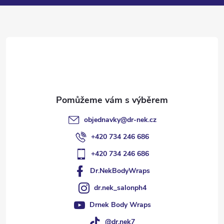
a
t
í
objednavky
@
dr-nek.cz
+420 734 246 686
+420 734 246 686
Dr.NekBodyWraps
dr.nek_salonph4
Drnek Body Wraps
@dr.nek7