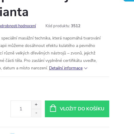
rianta
odrobnosti hodnocení
Kód produktu:
3512
e speciální masážní technika, která napomáhá tvarování
erapii můžeme dosáhnout efektu kulatého a pevného
 různě velkých dřevěných nástrojů – zvonů, jejichž
é části těla.
Pro zaslání vyplněné certifikátu uveďte,
 datum a místo narození.
Detailní informace
VLOŽIT DO KOŠÍKU