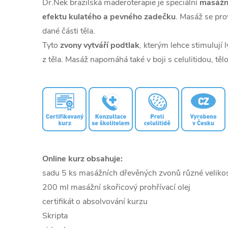
Dr.Nek brazilská maderoterapie je speciální
masážní
efektu kulatého a pevného zadečku
. Masáž se pr
dané části těla.
Tyto
zvony vytváří podtlak
, kterým lehce stimulují
z těla. Masáž napomáhá také v boji s celulitidou, tě
Online kurz obsahuje:
sadu 5 ks masážních dřevěných zvonů různé velikos
200 ml masážní skořicový prohřívací olej
certifikát o absolvování kurzu
Skripta