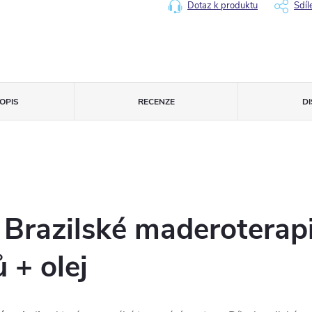
Dotaz k produktu
Sdíl
OPIS
RECENZE
D
 Brazilské maderoterap
 + olej