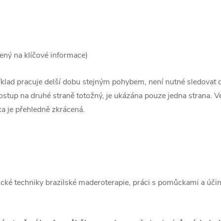
ený na klíčové informace)
íklad pracuje delší dobu stejným pohybem, není nutné sledovat 
postup na druhé straně totožný, je ukázána pouze jedna strana. Ve
ka je přehledně zkrácená.
ické techniky brazilské maderoterapie, práci s pomůckami a účink