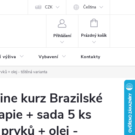
CZK
Čeština
NÁKUPNÍ
KOŠÍK
Prázdný košík
Přihlášení
í výživa
Vybavení
Kontakty
Blog
ků + olej - tištěná varianta
ine kurz Brazilské
pie + sada 5 ks
prvků + olej -