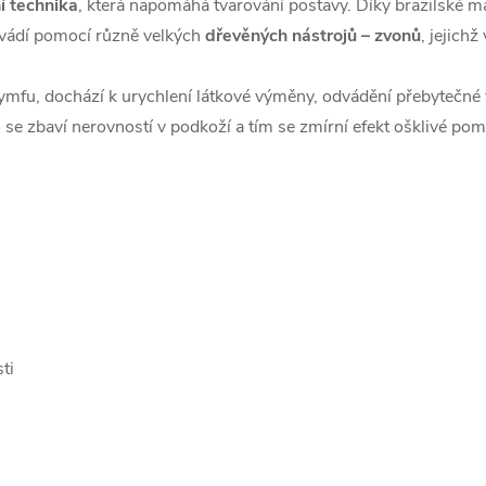
 technika
, která napomáhá tvarování postavy. Díky brazilské
ovádí pomocí různě velkých
dřevěných nástrojů – zvonů
, jejich
 lymfu, dochází k urychlení látkové výměny, odvádění přebytečné 
lo se zbaví nerovností v podkoží a tím se zmírní efekt ošklivé p
ti