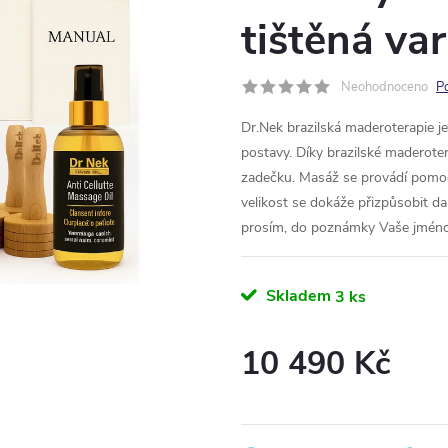
tištěná va
Neohodnoceno
P
Dr.Nek brazilská maderoterapie j
postavy. Díky brazilské maderot
zadečku. Masáž se provádí pomocí
velikost se dokáže přizpůsobit dan
prosím, do poznámky Vaše jméno,
Skladem
3 ks
10 490 Kč
Měrná
cena: