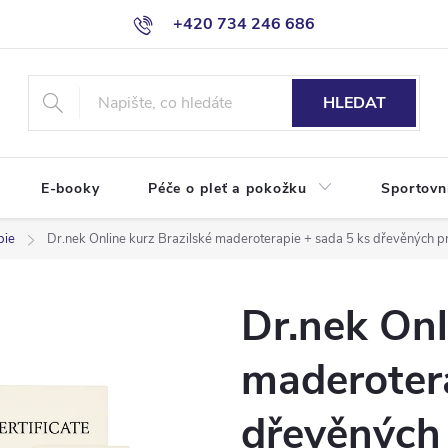
+420 734 246 686
HLEDAT
E-booky
Péče o pleť a pokožku
Sportovn
pie
Dr.nek Online kurz Brazilské maderoterapie + sada 5 ks dřevěných prv
Dr.nek Onl
maderotera
dřevěných 