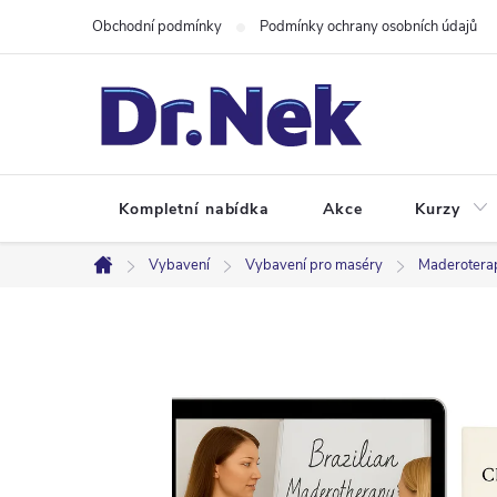
Přejít
Obchodní podmínky
Podmínky ochrany osobních údajů
na
obsah
Kompletní nabídka
Akce
Kurzy
Vybavení
Vybavení pro maséry
Maderotera
Domů