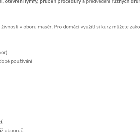
í, otevření lymfy, průběh procedury
a předvedení
různých dru
živností v oboru masér. Pro domácí využití si kurz můžete zako
vor)
dobé používání
í
í.
sáž obouruč.