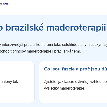
te
sem
.
 o brazilské maderoterapii
intenzivnější práci s konturami těla, celulitidou a lymfatickým 
hopit principy maderoterapie i práci s tkáněmi.
Co jsou fascie a proč jsou dů
omalený tok
Zjistěte, jak fascie ovlivňují vzhled po
?
výsledky maderoterapie.