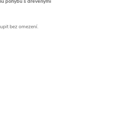
hů pohybů s dřevěnými
upit bez omezení.