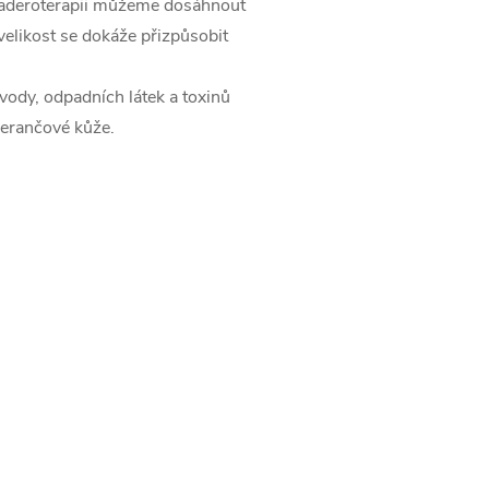
 maderoterapii můžeme dosáhnout
ž velikost se dokáže přizpůsobit
vody, odpadních látek a toxinů
omerančové kůže.