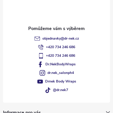
í
objednavky
@
dr-nek.cz
+420 734 246 686
+420 734 246 686
Dr.NekBodyWraps
dr.nek_salonph4
Drnek Body Wraps
@dr.nek7
Informace pro vás