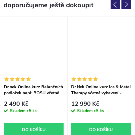
doporučujeme ještě dokoupit
Dr.nek Online kurz Balančních
Dr.Nek Online kurz Ice & Metal
podložek např. BOSU včetně
Therapy včetně vybavení -
balanční podložky - online
online varianta
2 490 Kč
12 990 Kč
verze
Skladem
>5 ks
Skladem
>5 ks
DO KOŠÍKU
DO KOŠÍKU