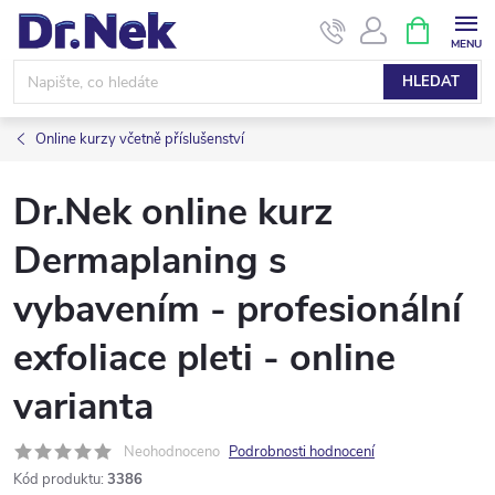
Přejít
NÁKUPNÍ
KOŠÍK
na
obsah
HLEDAT
Online kurzy včetně příslušenství
Dr.Nek online kurz
Dermaplaning s
vybavením - profesionální
exfoliace pleti - online
varianta
Neohodnoceno
Podrobnosti hodnocení
Kód produktu:
3386