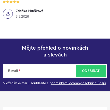
Zdeňka Hrušková
3.8.2026
Mějte přehled o novinkách
a slevách
Z
á
E-mail
ODEBÍRAT
p
Vložením e-mailu souhlasíte s
podmínkami ochrany osobních údajů
a
t