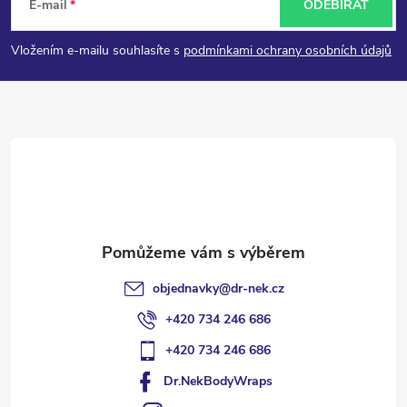
á
E-mail
ODEBÍRAT
p
Vložením e-mailu souhlasíte s
podmínkami ochrany osobních údajů
a
t
í
objednavky
@
dr-nek.cz
+420 734 246 686
+420 734 246 686
Dr.NekBodyWraps