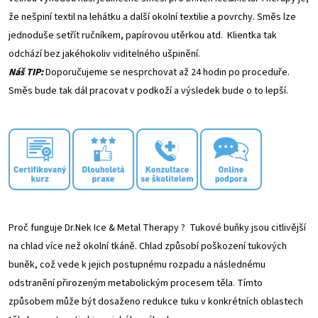
že nešpiní textil na lehátku a další okolní textilie a povrchy. Směs lze
jednoduše setřít ručníkem, papírovou utěrkou atd. Klientka tak
odchází bez jakéhokoliv viditelného ušpinění.
Náš TIP:
Doporučujeme se nesprchovat až 24 hodin po proceduře.
Směs bude tak dál pracovat v podkoží a výsledek bude o to lepší.
Proč funguje Dr.Nek Ice & Metal Therapy ? Tukové buňky jsou citlivější
na chlad více než okolní tkáně. Chlad způsobí poškození tukových
buněk, což vede k jejich postupnému rozpadu a následnému
odstranění přirozeným metabolickým procesem těla. Tímto
způsobem může být dosaženo redukce tuku v konkrétních oblastech