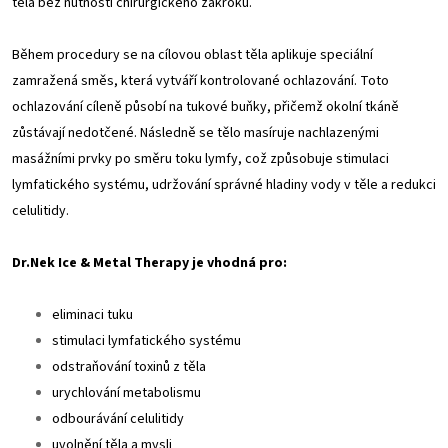
těla bez nutnosti chirurgického zákroku.
Během procedury se na cílovou oblast těla aplikuje speciální
zamražená směs, která vytváří kontrolované ochlazování. Toto
ochlazování cíleně působí na tukové buňky, přičemž okolní tkáně
zůstávají nedotčené. Následně se tělo masíruje nachlazenými
masážními prvky po směru toku lymfy, což způsobuje stimulaci
lymfatického systému, udržování správné hladiny vody v těle a redukci
celulitidy.
Dr.Nek Ice & Metal Therapy je vhodná pro:
eliminaci tuku
stimulaci lymfatického systému
odstraňování toxinů z těla
urychlování metabolismu
odbourávání celulitidy
uvolnění těla a mysli