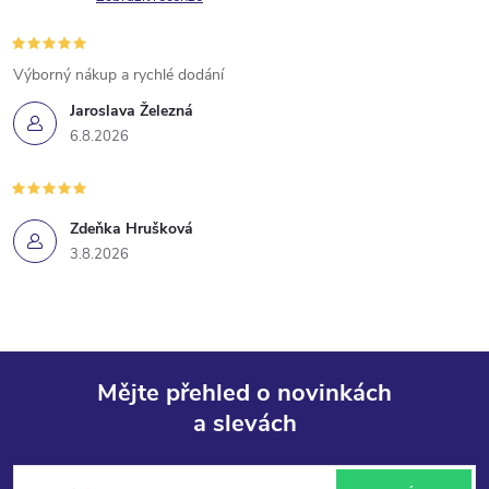
Výborný nákup a rychlé dodání
Jaroslava Železná
6.8.2026
Zdeňka Hrušková
3.8.2026
Mějte přehled o novinkách
a slevách
Z