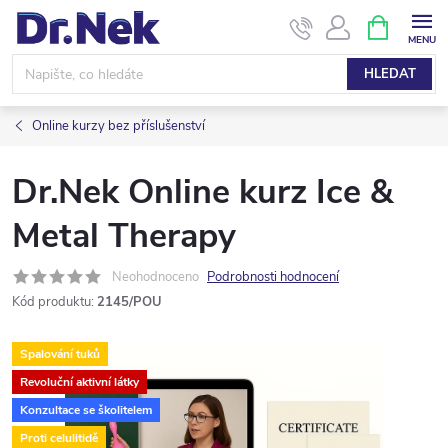
Přejít
NÁKUPNÍ
KOŠÍK
na
obsah
HLEDAT
Online kurzy bez příslušenství
Dr.Nek Online kurz Ice &
Metal Therapy
Neohodnoceno
Podrobnosti hodnocení
Kód produktu:
2145/POU
Spalování tuků
Revoluční aktivní látky
Konzultace se školitelem
Proti celulitidě