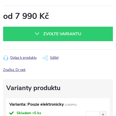
od
7 990 Kč
Měrná
cena:
ZVOLTE VARIANTU
Dotaz k produktu
Sdílet
Značka:
Dr.nek
Varianta: Pouze elektronicky
2145/POU
Skladem
>5 ks