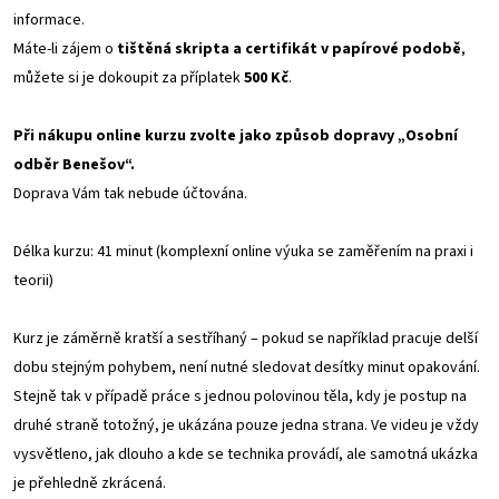
informace.
Máte-li zájem o
tištěná skripta a certifikát v papírové podobě
,
můžete si je dokoupit za příplatek
500 Kč
.
Při nákupu online kurzu zvolte jako způsob dopravy „Osobní
odběr Benešov“.
Doprava Vám tak nebude účtována.
Délka kurzu: 41 minut (komplexní online výuka se zaměřením na praxi i
teorii)
Kurz je záměrně kratší a sestříhaný – pokud se například pracuje delší
dobu stejným pohybem, není nutné sledovat desítky minut opakování.
Stejně tak v případě práce s jednou polovinou těla, kdy je postup na
druhé straně totožný, je ukázána pouze jedna strana. Ve videu je vždy
vysvětleno, jak dlouho a kde se technika provádí, ale samotná ukázka
je přehledně zkrácená.