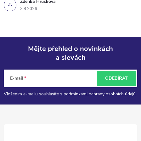
Zdeňka Hrušková
3.8.2026
Mějte přehled o novinkách
a slevách
Z
á
E-mail
ODEBÍRAT
p
Vložením e-mailu souhlasíte s
podmínkami ochrany osobních údajů
a
t