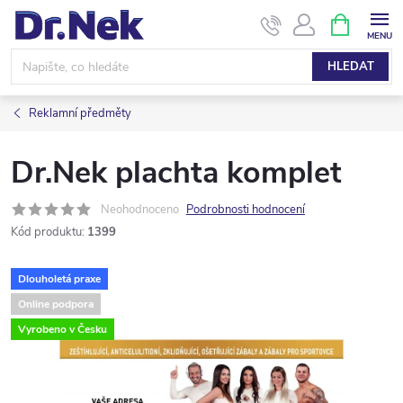
Přejít
NÁKUPNÍ
KOŠÍK
na
obsah
HLEDAT
Reklamní předměty
Dr.Nek plachta komplet
Neohodnoceno
Podrobnosti hodnocení
Kód produktu:
1399
Dlouholetá praxe
Online podpora
Vyrobeno v Česku