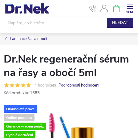
Přejít
NÁKUPNÍ
KOŠÍK
na
obsah
HLEDAT
Laminace řas a obočí
Dr.Nek regenerační sérum
na řasy a obočí 5ml
4 hodnocení
Podrobnosti hodnocení
Kód produktu:
1585
Dlouholetá praxe
Online podpora
Garance vrácení peněz
Rychlé doručení