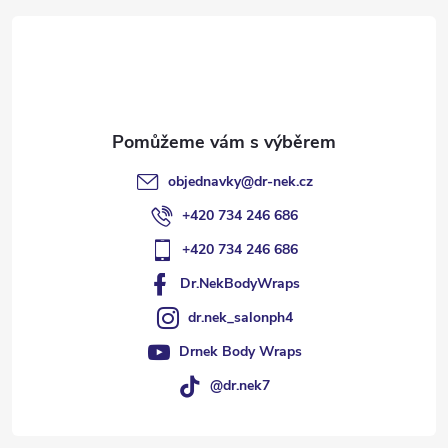
t
í
objednavky
@
dr-nek.cz
+420 734 246 686
+420 734 246 686
Dr.NekBodyWraps
dr.nek_salonph4
Drnek Body Wraps
@dr.nek7