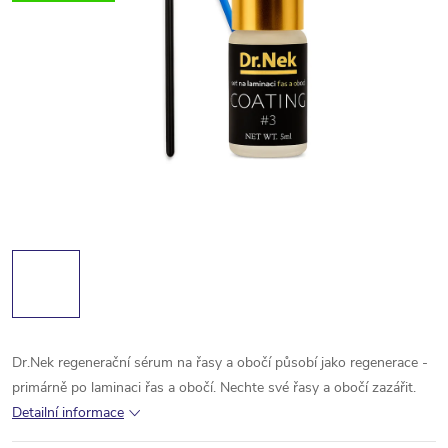
Dr.Nek regenerační sérum na řasy a obočí působí jako regenerace -
primárně po laminaci řas a obočí. Nechte své řasy a obočí zazářit.
Detailní informace