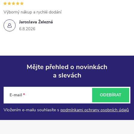
Výborný nákup a rychlé dodání
Jaroslava Železná
6.8.2026
Mějte přehled o novinkách
a slevách
Z
á
E-mail
ODEBÍRAT
p
Vložením e-mailu souhlasíte s
podmínkami ochrany osobních údajů
a