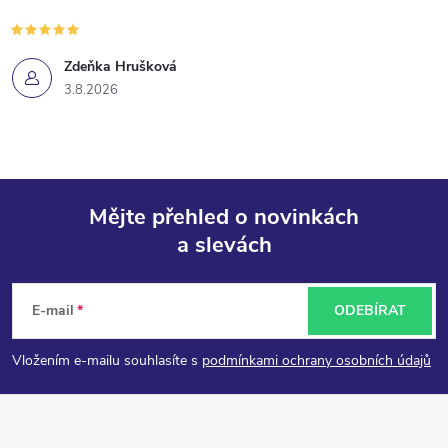
Zdeňka Hrušková
3.8.2026
Mějte přehled o novinkách
a slevách
Z
á
E-mail
ODEBÍRAT
p
Vložením e-mailu souhlasíte s
podmínkami ochrany osobních údajů
a