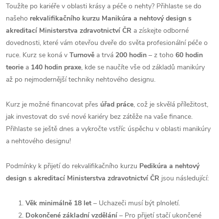
Toužíte po kariéře v oblasti krásy a péče o nehty? Přihlaste se do
našeho
rekvalifikačního kurzu Manikúra a nehtový design s
akreditací Ministerstva zdravotnictví ČR
a získejte odborné
dovednosti, které vám otevřou dveře do světa profesionální péče o
ruce. Kurz se koná v
Turnově
a trvá
200 hodin
– z toho
60 hodin
teorie
a
140 hodin praxe
, kde se naučíte vše od základů manikúry
až po nejmodernější techniky nehtového designu.
Kurz je možné financovat přes
úřad práce
, což je skvělá příležitost,
jak investovat do své nové kariéry bez zátěže na vaše finance.
Přihlaste se ještě dnes a vykročte vstříc úspěchu v oblasti manikúry
a nehtového designu!
Podmínky k přijetí do rekvalifikačního kurzu
Pedikúra a nehtový
design s akreditací Ministerstva zdravotnictví ČR
jsou následující:
Věk minimálně 18 let
– Uchazeči musí být plnoletí.
Dokončené základní vzdělání
– Pro přijetí stačí ukončené