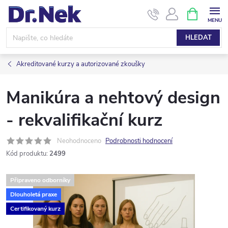
Přejít
NÁKUPNÍ
KOŠÍK
na
obsah
HLEDAT
Akreditované kurzy a autorizované zkoušky
Manikúra a nehtový design
- rekvalifikační kurz
Neohodnoceno
Podrobnosti hodnocení
Kód produktu:
2499
Připraveno odborníky
Dlouholetá praxe
Certifikovaný kurz