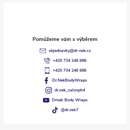
t
í
objednavky
@
dr-nek.cz
+420 734 246 686
+420 734 246 686
Dr.NekBodyWraps
dr.nek_salonph4
Drnek Body Wraps
@dr.nek7